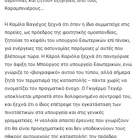
αγρυπνίες και ζητούν εξηγήσεις από τους
Καραμπινιέρους…
Η Καμίλα Βαγιέχος ξεχνά ότι όταν η ίδια συμμετείχε στις
πορείες, ως πρόεδρος της φοιτητικής ομοσπονδίας,
ζητούσε το κεφάλι του υπουργού Εσωτερικών επί πίνακι,
για ενέργειες της αστυνομίας παρόμοιες μ’ αυτές που
βλέπουμε τώρα. H Κάρολ Καριόλα ξεχνά ότι πανηγύρισε
την άφιξη του Μπούργος στο υπουργείο Εσωτερικών, ενώ
γνώριζε το «βιογραφικό» αυτού του τύπου, αλλά σήμερα
ζητά τον τερματισμό της καταστολής – πάντα χωρίς να
ονοματίζει τον πραγματικό ένοχο. Ο Γκιγέρμο Τεγιέρ
υποκλίνεται μπροστά στον δολοφονημένο σύντροφό του,
και ξεχνά ότι ο ίδιος επέτρεψε την εγκατάσταση των
πινοτσετικών στα υπουργεία και στις γενικές
γραμματείες. Η νεολαία απαιτεί έρευνες που γνωρίζουν
ότι θα είναι προσχηματικές και δεν υποδεικνύουν τους
ηθικούς αυτουργούς της καταστολής: την πρόεδρο