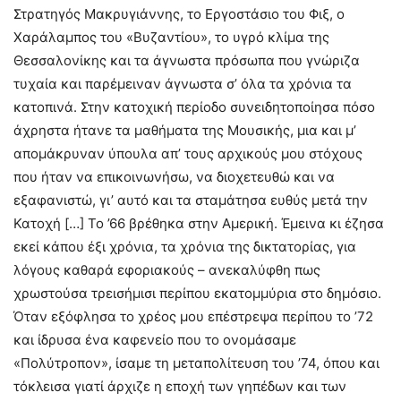
Στρατηγός Μακρυγιάννης, το Εργοστάσιο του Φιξ, ο
Χαράλαμπος του «Βυζαντίου», το υγρό κλίμα της
Θεσσαλονίκης και τα άγνωστα πρόσωπα που γνώριζα
τυχαία και παρέμειναν άγνωστα σ’ όλα τα χρόνια τα
κατοπινά. Στην κατοχική περίοδο συνειδητοποίησα πόσο
άχρηστα ήτανε τα μαθήματα της Μουσικής, μια και μ’
απομάκρυναν ύπουλα απ’ τους αρχικούς μου στόχους
που ήταν να επικοινωνήσω, να διοχετευθώ και να
εξαφανιστώ, γι’ αυτό και τα σταμάτησα ευθύς μετά την
Κατοχή […] Το ’66 βρέθηκα στην Αμερική. Έμεινα κι έζησα
εκεί κάπου έξι χρόνια, τα χρόνια της δικτατορίας, για
λόγους καθαρά εφοριακούς – ανεκαλύφθη πως
χρωστούσα τρεισήμισι περίπου εκατομμύρια στο δημόσιο.
Όταν εξόφλησα το χρέος μου επέστρεψα περίπου το ’72
και ίδρυσα ένα καφενείο που το ονομάσαμε
«Πολύτροπον», ίσαμε τη μεταπολίτευση του ’74, όπου και
τόκλεισα γιατί άρχιζε η εποχή των γηπέδων και των