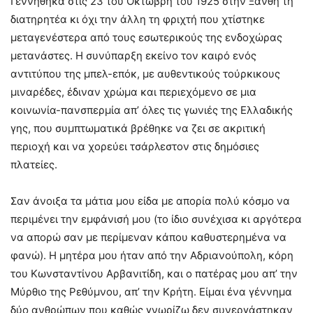
Γεννήθηκα στις 23 του Οκτώβρη του 1925 στην Ξάνθη τη
διατηρητέα κι όχι την άλλη τη φριχτή που χτίστηκε
μεταγενέστερα από τους εσωτερικούς της ενδοχώρας
μετανάστες. Η συνύπαρξη εκείνο τον καιρό ενός
αντιτύπου της μπελ-επόκ, με αυθεντικούς τούρκικους
μιναρέδες, έδιναν χρώμα και περιεχόμενο σε μια
κοινωνία-πανσπερμία απ’ όλες τις γωνιές της Ελλαδικής
γης, που συμπτωματικά βρέθηκε να ζει σε ακριτική
περιοχή και να χορεύει τσάρλεστον στις δημόσιες
πλατείες.
Σαν άνοιξα τα μάτια μου είδα με απορία πολύ κόσμο να
περιμένει την εμφάνισή μου (το ίδιο συνέχισα κι αργότερα
να απορώ σαν με περίμεναν κάπου καθυστερημένα να
φανώ). Η μητέρα μου ήταν από την Αδριανούπολη, κόρη
του Κωνσταντίνου Αρβανιτίδη, και ο πατέρας μου απ’ την
Μύρθιο της Ρεθύμνου, απ’ την Κρήτη. Είμαι ένα γέννημα
δύο ανθρώπων που καθώς γνωρίζω δεν συνεργάστηκαν