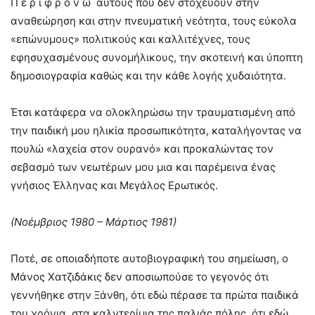
Π ε ρ ι φ ρ ο ν ώ αυτούς που δεν στοχεύουν στην
αναθεώρηση και στην πνευματική νεότητα, τους εύκολα
«επώνυμους» πολιτικούς και καλλιτέχνες, τους
εφησυχασμένους συνομήλικους, την σκοτεινή και ύποπτη
δημοσιογραφία καθώς και την κάθε λογής χυδαιότητα.
Έτσι κατάφερα να ολοκληρώσω την τραυματισμένη από
την παιδική μου ηλικία προσωπικότητα, καταλήγοντας να
πουλώ «λαχεία στον ουρανό» και προκαλώντας τον
σεβασμό των νεωτέρων μου μια και παρέμεινα ένας
γνήσιος Έλληνας και Μεγάλος Ερωτικός.
(Νοέμβριος 1980 – Μάρτιος 1981)
Ποτέ, σε οποιαδήποτε αυτοβιογραφική του σημείωση, ο
Μάνος Χατζιδάκις δεν αποσιωπούσε το γεγονός ότι
γεννήθηκε στην Ξάνθη, ότι εδώ πέρασε τα πρώτα παιδικά
του χρόνια, στα καλντερίμια της παλιάς πόλης, ότι εδώ