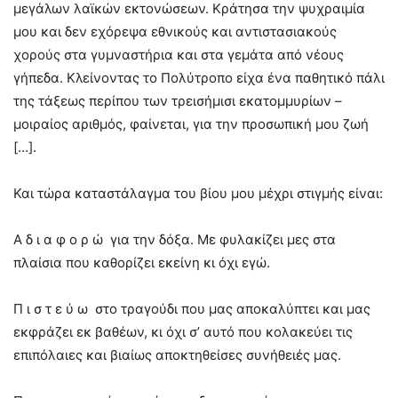
μεγάλων λαϊκών εκτονώσεων. Κράτησα την ψυχραιμία
μου και δεν εχόρεψα εθνικούς και αντιστασιακούς
χορούς στα γυμναστήρια και στα γεμάτα από νέους
γήπεδα. Κλείνοντας το Πολύτροπο είχα ένα παθητικό πάλι
της τάξεως περίπου των τρεισήμισι εκατομμυρίων –
μοιραίος αριθμός, φαίνεται, για την προσωπική μου ζωή
[…].
Και τώρα καταστάλαγμα του βίου μου μέχρι στιγμής είναι:
Α δ ι α φ ο ρ ώ για την δόξα. Με φυλακίζει μες στα
πλαίσια που καθορίζει εκείνη κι όχι εγώ.
Π ι σ τ ε ύ ω στο τραγούδι που μας αποκαλύπτει και μας
εκφράζει εκ βαθέων, κι όχι σ’ αυτό που κολακεύει τις
επιπόλαιες και βιαίως αποκτηθείσες συνήθειές μας.