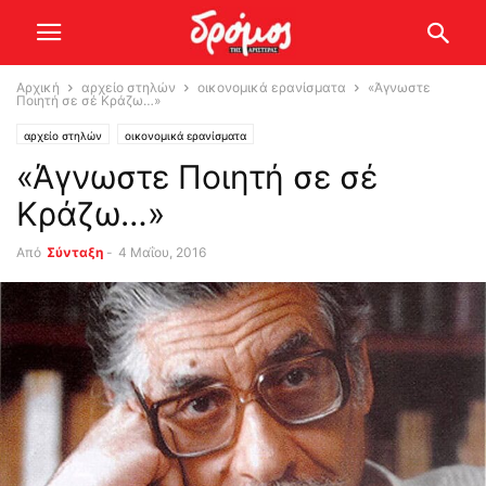
Αρχική
αρχείο στηλών
οικονομικά ερανίσματα
«Άγνωστε
Ποιητή σε σέ Kράζω…»
αρχείο στηλών
οικονομικά ερανίσματα
«Άγνωστε Ποιητή σε σέ
Kράζω…»
Από
Σύνταξη
-
4 Μαΐου, 2016