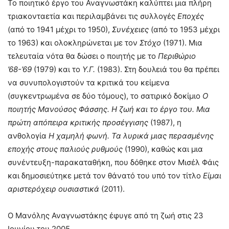
Το ποιητικό έργο του Αναγνωστάκη καλύπτει μια πλήρη
τριακονταετία και περιλαμβάνει τις συλλογές
Εποχές
(από το 1941 μέχρι το 1950),
Συνέχειες
(από το 1953 μέχρι
το 1963) και ολοκληρώνεται με τον
Στόχο
(1971). Μια
τελευταία νότα θα δώσει ο ποιητής με το
Περιθώριο
’68-’69
(1979) και το
Υ.Γ.
(1983). Στη δουλειά του θα πρέπει
να συνυπολογιστούν τα κριτικά του κείμενα
(συγκεντρωμένα σε δύο τόμους), το σατιρικό δοκίμιο
Ο
ποιητής Μανούσος Φάσσης. Η ζωή και το έργο του. Μια
πρώτη απόπειρα κριτικής προσέγγισης
(1987), η
ανθολογία
Η χαμηλή φωνή. Τα λυρικά μιας περασμένης
εποχής στους παλιούς ρυθμούς
(1990), καθώς και μια
συνέντευξη-παρακαταθήκη, που δόθηκε στον Μισέλ Φάις
και δημοσιεύτηκε μετά τον θάνατό του υπό τον τίτλο
Είμαι
αριστερόχειρ ουσιαστικά
(2011).
Ο Μανόλης Αναγνωστάκης έφυγε από τη ζωή στις 23
Ιουνίου του 2005.