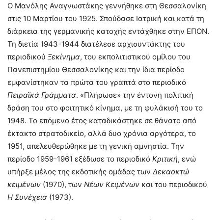
Ο Μανόλης Αναγνωστάκης γεννήθηκε στη Θεσσαλονίκη
στις 10 Μαρτίου του 1925. Σπούδασε Ιατρική και κατά τη
διάρκεια της γερμανικής κατοχής εντάχθηκε στην ΕΠΟΝ.
Τη διετία 1943-1944 διατέλεσε αρχισυντάκτης του
περιοδικού
Ξεκίνημα
, του εκπολιτιστικού ομίλου του
Πανεπιστημίου Θεσσαλονίκης και την ίδια περίοδο
εμφανίστηκαν τα πρώτα του γραπτά στο περιοδικό
Πειραϊκά
Γράμματα
. «Πλήρωσε» την έντονη πολιτική
δράση του στο φοιτητικό κίνημα, με τη φυλάκισή του το
1948. Το επόμενο έτος καταδικάστηκε σε θάνατο από
έκτακτο στρατοδικείο, αλλά δυο χρόνια αργότερα, το
1951, απελευθερώθηκε με τη γενική αμνηστία. Την
περίοδο 1959-1961 εξέδωσε το περιοδικό
Κριτική
, ενώ
υπήρξε μέλος της εκδοτικής ομάδας των
Δεκαοκτώ
κειμένων
(1970), των
Νέων
Κειμένων
και του περιοδικού
Η
Συνέχεια
(1973).