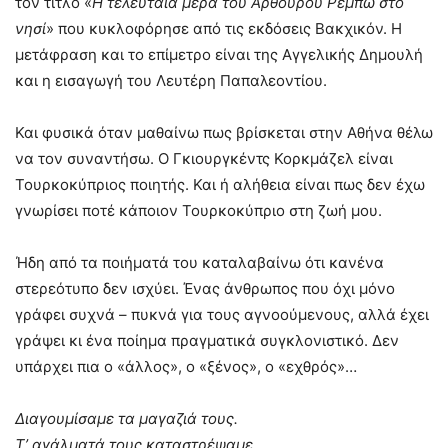
τον τίτλο «
Η τελευταία μέρα του Αρθούρου Ρεμπώ στο
νησί
» που κυκλοφόρησε από τις εκδόσεις Βακχικόν. Η
μετάφραση και το επίμετρο είναι της Αγγελικής Δημουλή
και η εισαγωγή του Λευτέρη Παπαλεοντίου.
Και φυσικά όταν μαθαίνω πως βρίσκεται στην Αθήνα θέλω
να τον συναντήσω. Ο Γκιουργκέντς Κορκμάζελ είναι
Τουρκοκύπριος ποιητής. Και ή αλήθεια είναι πως δεν έχω
γνωρίσει ποτέ κάποιον Τουρκοκύπριο στη ζωή μου.
Ήδη από τα ποιήματά του καταλαβαίνω ότι κανένα
στερεότυπο δεν ισχύει. Ένας άνθρωπος που όχι μόνο
γράφει συχνά – πυκνά για τους αγνοούμενους, αλλά έχει
γράψει κι ένα ποίημα πραγματικά συγκλονιστικό. Δεν
υπάρχει πια ο «άλλος», ο «ξένος», ο «εχθρός»…
Διαγουμίσαμε τα μαγαζιά τους.
Τ’ αγάλματά τους καταστρέψαμε.