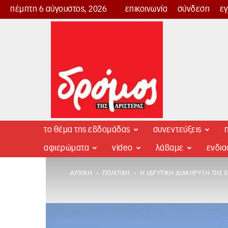
πέμπτη 6 αύγουστος, 2026
επικοινωνία
σύνδεση
ε
Δρόμος
της
Αριστεράς
το θέμα της εβδομάδας
συνεντεύξεις
π
αφιερώματα
video
λάβαμε
ενδι
ΑΡΧΙΚΉ
ΠΟΛΙΤΙΚΉ
Η ΙΔΡΥΤΙΚΉ ΔΙΑΚΉΡΥΞΗ ΤΗΣ Ε