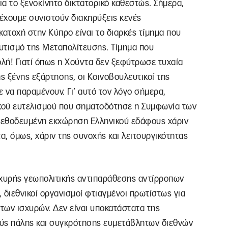
ια το ξενοκίνητο δικτατορικό καθεστώς. Σήμερα,
 έχουμε συνιστούν διακηρύξεις κενές
κατοχή στην Κύπρο είναι το διαρκές τίμημα που
υτισμό της Μεταπολίτευσης. Τίμημα που
ολή! Γιατί όπως η Χούντα δεν ξεφύτρωσε τυχαία
 ξένης εξάρτησης, οι Κοινοβουλευτικοί της
ε να παραμένουν. Γι’ αυτό τον λόγο σήμερα,
κού ευτελισμού που σηματοδότησε η Συμφωνία των
μεθοδευμένη εκχώρηση Ελληνικού εδάφους χάριν
α, όμως, χάριν της συνοχής και λειτουργικότητας
ισχυρής γεωπολιτικής αντιπαράθεσης αντίρροπων
 διεθνικοί οργανισμοί φτιαγμένοι πρωτίστως για
των ισχυρών. Δεν είναι υποκατάστατα της
ούς πάλης και συγκρότησης ευμετάβλητων διεθνών