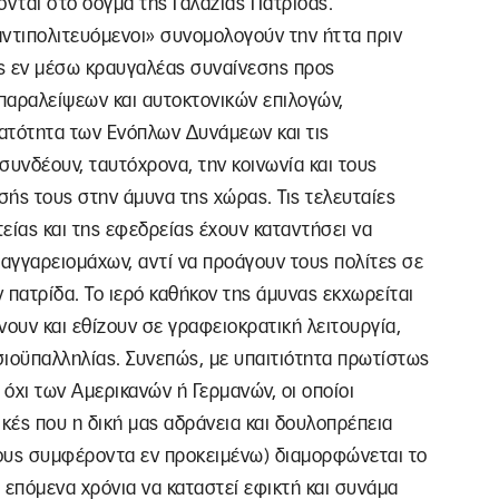
ονται στο δόγμα της Γαλάζιας Πατρίδας.
ντιπολιτευόμενοι» συνομολογούν την ήττα πριν
ς εν μέσω κραυγαλέας συναίνεσης προς
ραλείψεων και αυτοκτονικών επιλογών,
ατότητα των Ενόπλων Δυνάμεων και τις
υνδέουν, ταυτόχρονα, την κοινωνία και τους
ής τους στην άμυνα της χώρας. Τις τελευταίες
τείας και της εφεδρείας έχουν καταντήσει να
αγγαρειομάχων, αντί να προάγουν τους πολίτες σε
 πατρίδα. Το ιερό καθήκον της άμυνας εκχωρείται
νουν και εθίζουν σε γραφειοκρατική λειτουργία,
σιοϋπαλληλίας. Συνεπώς, με υπαιτιότητα πρωτίστως
 όχι των Αμερικανών ή Γερμανών, οι οποίοι
ικές που η δική μας αδράνεια και δουλοπρέπεια
 τους συμφέροντα εν προκειμένω) διαμορφώνεται το
επόμενα χρόνια να καταστεί εφικτή και συνάμα