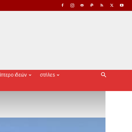
ίπτερο ιδεών
στήλες