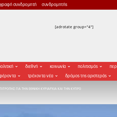
γγραφή συνδρομητή
συνδρομητής
[adrotate group="4"]
ολιτική
διεθνή
κοινωνία
πολιτισμός
περ
αφέροντα
τρέχοντα νέα
δρόμος της αριστεράς
ΠΙΤΡΟΠΉΣ ΓΙΑ ΤΗΝ ΕΘΝΙΚΉ ΚΥΡΙΑΡΧΊΑ ΚΑΙ ΤΗΝ ΚΎΠΡΟ