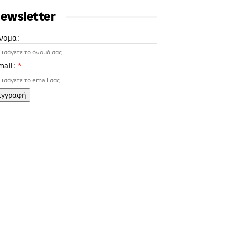
ewsletter
νομα:
mail:
*
Εγγραφή