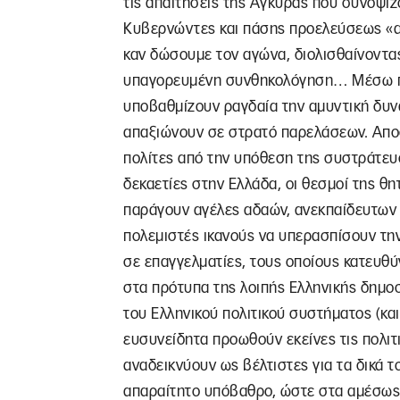
τις απαιτήσεις της Άγκυρας που συνοψίζ
Κυβερνώντες και πάσης προελεύσεως «α
καν δώσουμε τον αγώνα, διολισθαίνοντα
υπαγορευμένη συνθηκολόγηση… Μέσω πα
υποβαθμίζουν ραγδαία την αμυντική δυν
απαξιώνουν σε στρατό παρελάσεων. Αποσ
πολίτες από την υπόθεση της συστράτευσ
δεκαετίες στην Ελλάδα, οι θεσμοί της θη
παράγουν αγέλες αδαών, ανεκπαίδευτων 
πολεμιστές ικανούς να υπερασπίσουν την
σε επαγγελματίες, τους οποίους κατευθύ
στα πρότυπα της λοιπής Ελληνικής δημο
του Ελληνικού πολιτικού συστήματος (και
ευσυνείδητα προωθούν εκείνες τις πολιτ
αναδεικνύουν ως βέλτιστες για τα δικά
απαραίτητο υπόβαθρο, ώστε στα αμέσως 