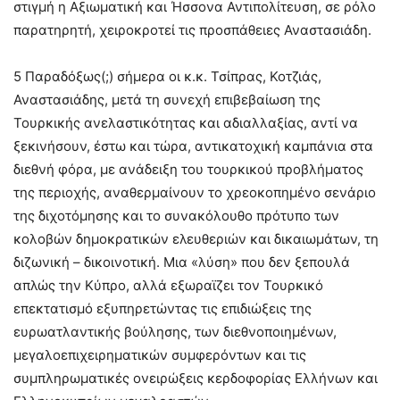
στιγμή η Αξιωματική και Ήσσονα Αντιπολίτευση, σε ρόλο
παρατηρητή, χειροκροτεί τις προσπάθειες Αναστασιάδη.
5 Παραδόξως(;) σήμερα οι κ.κ. Τσίπρας, Κοτζιάς,
Αναστασιάδης, μετά τη συνεχή επιβεβαίωση της
Τουρκικής ανελαστικότητας και αδιαλλαξίας, αντί να
ξεκινήσουν, έστω και τώρα, αντικατοχική καμπάνια στα
διεθνή φόρα, με ανάδειξη του τουρκικού προβλήματος
της περιοχής, αναθερμαίνουν το χρεοκοπημένο σενάριο
της διχοτόμησης και το συνακόλουθο πρότυπο των
κολοβών δημοκρατικών ελευθεριών και δικαιωμάτων, τη
διζωνική – δικοινοτική. Μια «λύση» που δεν ξεπουλά
απλώς την Κύπρο, αλλά εξωραϊζει τον Τουρκικό
επεκτατισμό εξυπηρετώντας τις επιδιώξεις της
ευρωατλαντικής βούλησης, των διεθνοποιημένων,
μεγαλοεπιχειρηματικών συμφερόντων και τις
συμπληρωματικές ονειρώξεις κερδοφορίας Ελλήνων και