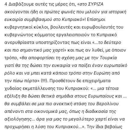
4 Διαβάζουμε αυτές τις μέρες ότι, «
στο ΣΥΡΙΖΑ
ακούγονται ήδη οι πρώτες φωνές που μιλούν για ιστορική
ευκαιρία συμβιβασμού στο Κυπριακό
»! Επίσημοι
κυβερνητικοί κύκλοι, βουλευτές και ευρωβουλευτές του
κυβερνώντος κόμματος εργαλειοποιούν το Κυπριακό
ανερυθρίαστα υποστηρίζοντας πως είναι «
…το δεύτερο
και πιο σημαντικό μας χαρτί
» και πως αν λυθεί, με όποιον
τρόπο, «
θα αποφορτίσει τη σχέση μας με την Τουρκία
γιατί θα της δώσει την ευκαιρία να παίξει έναν ευρωπαϊκό
ρόλο και να μπει κατά κάποιο τρόπο στην Ευρώπη από
την πίσω πόρτα
» (!!!). Προσθέτουν δε επιχειρήματα
χυδαίας εκμετάλλευσης του Κυπριακού: «
… μια τέτοια
εξέλιξη θα δώσει θετικά σημάδια στους Ευρωπαίους και …
θα συμβάλει σε μια πιο ανεκτική στάση του Βερολίνου
απέναντι στα οικονομικά μας, όπως η διαδικασία της
αξιολόγησης… άρα για μας το μεγαλύτερο χαρτί είναι να
προχωρήσει η λύση του Κυπριακού…
». Την ίδια βεβαίως