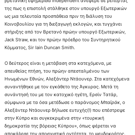
βρετανική εφημερίδα Independent ανέφερε σε ρεπορτάζ
της πως η επιστολή στάλθηκε στον υπουργό Εξωτερικών
ως μια τελευταία προσπάθεια πριν τη διάλυση του
Κοινοβουλίου για τη διεξαγωγή εκλογών, και τυγχάνει
στήριξης από τον Βρετανό πρώην υπουργό Εξωτερικών,
Jack Straw, και τον πρώην πρόεδρο του Συντηρητικού
Κόμματος, Sir Iain Duncan Smith.
Ο δεύτερος είναι η μετάβαση στα κατεχόμενα, με
απευθείας πτήση, του πρώην απεσταλμένου των
Ηνωμένων Εθνών, Αλεξάντερ Ντάουνερ. Στα κατεχόμενα
συναντήθηκε με τον εγκάθετο της Άγκυρας. Μετά τη
συνάντησή του με τον κατοχικό ηγέτη, Ερσίν Τατάρ,
σύμφωνα με τα όσα μετέδωσε ο παράνομος
Μπαϊράκ
, ο
Αλεξάντερ Ντάουνερ δήλωσε ευτυχής(!) που επέστρεψε
στην Κύπρο και συγκεκριμένα στην «τουρκική
δημοκρατία της βόρειας Κύπρου», όπως φέρεται να
αποκάλεσε την αποσχιστική οντότητα, το ψευδοκράτος.