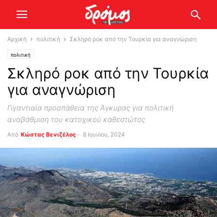
Αρχική
πολιτική
Σκληρό ροκ από την Τουρκία για αναγνώριση
πολιτική
Σκληρό ροκ από την Τουρκία
για αναγνώριση
Γιγαντιαία προσπάθεια της Άγκυρας για πολιτική
αναβάθμιση του κατοχικού καθεστώτος
Από
Κώστας Βενιζέλος
-
8 Ιουνίου, 2024