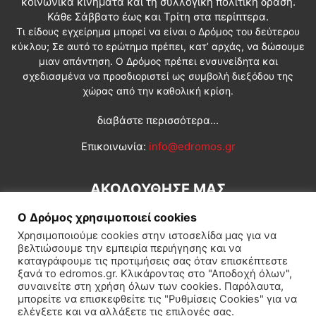
κοινωνικά κινήματα και τη συλλογική πολιτική δράση.
Κάθε Σάββατο έως και Τρίτη στα περίπτερα.
Τι είδους εγχείρημα μπορεί να είναι ο Δρόμος του δεύτερου
κύκλου; Σε αυτό το ερώτημα πρέπει, κατ’ αρχάς, να δώσουμε
μιαν απάντηση. Ο Δρόμος πρέπει ενσυνείδητα και
σχεδιασμένα να προσδιοριστεί ως συμβολή διεξόδου της
χώρας από την καθολική κρίση.
διαβάστε περισσότερα...
Επικοινωνία:
info@edromos.gr
ΑΚΟΛΟΥΘΗΣΕ ΜΑΣ
Ο Δρόμος χρησιμοποιεί cookies
Χρησιμοποιούμε cookies στην ιστοσελίδα μας για να
βελτιώσουμε την εμπειρία περιήγησης και να
καταγράφουμε τις προτιμήσεις σας όταν επισκέπτεστε
ξανά το edromos.gr. Κλικάροντας στο "Αποδοχή όλων",
συναινείτε στη χρήση όλων των cookies. Παρόλαυτα,
Εγγραφή συνδρομητή
Πολιτική
Διεθνή
Κοινωνία
μπορείτε να επισκεφθείτε τις "Ρυθμίσεις Cookies" για να
ελέγξετε και να αλλάξετε τις επιλογές σας.