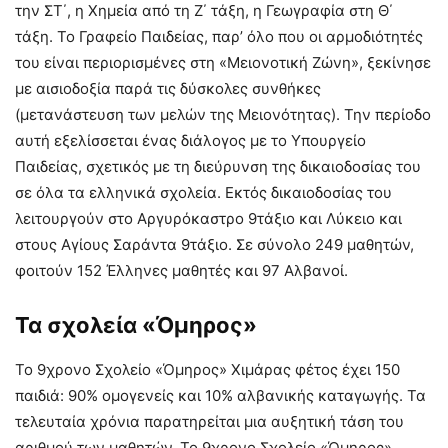
την ΣΤ΄, η Χημεία από τη Ζ΄ τάξη, η Γεωγραφία στη Θ΄
τάξη. Το Γραφείο Παιδείας, παρ’ όλο που οι αρμοδιότητές
του είναι περιορισμένες στη «Μειονοτική Ζώνη», ξεκίνησε
με αισιοδοξία παρά τις δύσκολες συνθήκες
(μετανάστευση των μελών της Μειονότητας). Την περίοδο
αυτή εξελίσσεται ένας διάλογος με το Υπουργείο
Παιδείας, σχετικός με τη διεύρυνση της δικαιοδοσίας του
σε όλα τα ελληνικά σχολεία. Εκτός δικαιοδοσίας του
λειτουργούν στο Αργυρόκαστρο 9τάξιο και Λύκειο και
στους Αγίους Σαράντα 9τάξιο. Σε σύνολο 249 μαθητών,
φοιτούν 152 Έλληνες μαθητές και 97 Αλβανοί.
Τα σχολεία «Όμηρος»
Το 9χρονο Σχολείο «Όμηρος» Χιμάρας φέτος έχει 150
παιδιά: 90% ομογενείς και 10% αλβανικής καταγωγής. Τα
τελευταία χρόνια παρατηρείται μια αυξητική τάση του
αριθμού των μαθητών. Το 9χρονο Σχολείο «Όμηρος»