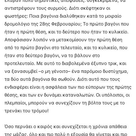
έλαβαν πολύ σημαντικές αποφάσεις: συγκεκριμένα, να
αντιστρέψουν τους συρμούς. Διότι σκέφτηκαν οι
φωστήρες: Ποια βαγόνια διαλύθηκαν κατά το μοιραίο
δρομολόγιο της 28ης Φεβρουαρίου; Το πρώτο βαγόνι που
ήταν η πρώτη θέση, και το δεύτερο που ήταν το κυλικείο.
Αποφάσισαν λοιπόν να μετακομίσουν την πρώτη θέση
από το πρώτο βαγόνι στο τελευταίο, και το κυλικείο, που
ήταν στο δεύτερο βαγόνι, να το βάλουν στο
προτελευταίο. Με αυτό το διαβολεμένα έξυπνο τρικ, και
να ξανασυμβεί –ο μη γένοιτο– ένα παρόμοιο δυστύχημα,
τα δύο αυτά βαγόνια θα σωθούν. Διότι αυτό που τους
ενδιαφέρει είναι η ασφάλεια των πιο εύπορων της πρώτης
θέσης, και των εν δυνάμει καταναλωτών. Οι υπόλοιποι, οι
πλεμπαίοι, μπορούν να συνεχίζουν τη βόλτα τους με το
τρενάκι του τρόμου!
Όσο περνάει ο καιρός και συνεχίζεται η χρόνια απάθεια
της μάζας, όλο και πιο πολύ η εξουσία θα γίνεται και πιο