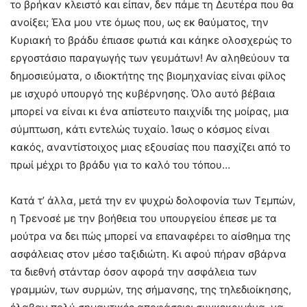
το βρήκαν κλειστό και είπαν, δεν πάμε τη Δευτέρα που θα
ανοίξει; Έλα μου ντε όμως που, ως εκ θαύματος, την
Κυριακή το βράδυ έπιασε φωτιά και κάηκε ολοσχερώς το
εργοστάσιο παραγωγής των γευμάτων! Αν αληθεύουν τα
δημοσιεύματα, ο ιδιοκτήτης της βιομηχανίας είναι φίλος
με ισχυρό υπουργό της κυβέρνησης. Όλο αυτό βέβαια
μπορεί να είναι κι ένα απίστευτο παιχνίδι της μοίρας, μια
σύμπτωση, κάτι εντελώς τυχαίο. Ίσως ο κόσμος είναι
κακός, αναντίστοιχος μιας εξουσίας που πασχίζει από το
πρωί μέχρι το βράδυ για το καλό του τόπου…
Κατά τ’ άλλα, μετά την εν ψυχρώ δολοφονία των Τεμπών,
η Τρενοσέ με την βοήθεια του υπουργείου έπεσε με τα
μούτρα να δει πώς μπορεί να επαναφέρει το αίσθημα της
ασφάλειας στον μέσο ταξιδιώτη. Κι αφού πήραν σβάρνα
τα διεθνή στάνταρ όσον αφορά την ασφάλεια των
γραμμών, των συρμών, της σήμανσης, της τηλεδιοίκησης,