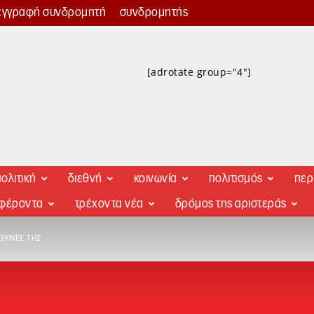
εγγραφή συνδρομητή
συνδρομητής
[adrotate group="4"]
ολιτική
διεθνή
κοινωνία
πολιτισμός
περ
αφέροντα
τρέχοντα νέα
δρόμος της αριστεράς
ΘΎΝΕΣ ΤΗΣ