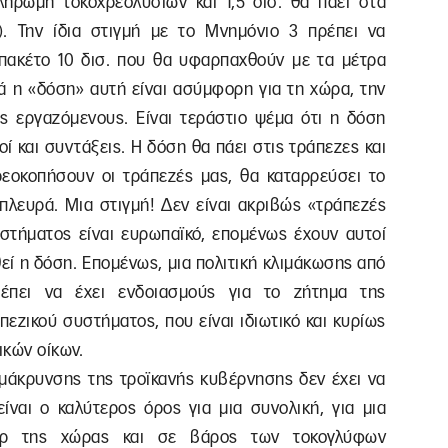
ηρωμή τοκοχρεολυσίων και 1,5 δισ. θα πάει στα
). Την ίδια στιγμή με το Μνημόνιο 3 πρέπει να
πακέτο 10 δισ. που θα υφαρπαχθούν με τα μέτρα
ά η «δόση» αυτή είναι ασύμφορη για τη χώρα, την
ους εργαζόμενους. Είναι τεράστιο ψέμα ότι η δόση
ί και συντάξεις. Η δόση θα πάει στις τράπεζες και
εοκοπήσουν οι τράπεζές μας, θα καταρρεύσει το
 πλευρά. Μια στιγμή! Δεν είναι ακριβώς «τράπεζές
στήματος είναι ευρωπαϊκό, επομένως έχουν αυτοί
εί η δόση. Επομένως, μια πολιτική κλιμάκωσης από
ρέπει να έχει ενδοιασμούς για το ζήτημα της
εζικού συστήματος, που είναι ιδιωτικό και κυρίως
ικών οίκων.
ομάκρυνσης της τροϊκανής κυβέρνησης δεν έχει να
ίναι ο καλύτερος όρος για μια συνολική, για μια
πέρ της χώρας και σε βάρος των τοκογλύφων