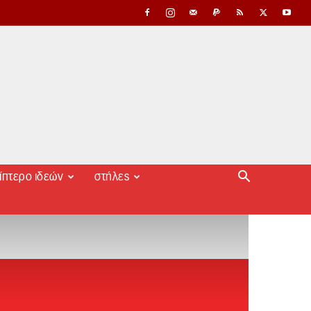
ίπτερο ιδεών
στήλες