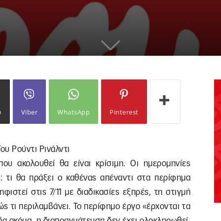
ω
Viber
WhatsApp
Pinterest
ου Ρούντι Ρινάλντι
ου ακολουθεί θα είναι κρίσιμη. Οι ημερομηνίες
ς: τι θα πράξει ο καθένας απέναντι στα περίφημα
φιστεί στις 7/11 με διαδικασίες εξπρές, τη στιγμή
ώς τι περιλαμβάνει. Το περίφημο έργο «έρχονται τα
άδα ακόμα, η διαπραγμάτευση δεν έχει ολοκληρωθεί,