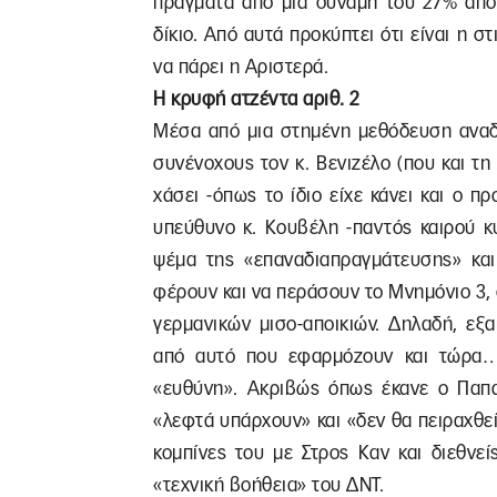
πράγματα από μια δύναμη του 27% από 
δίκιο. Από αυτά προκύπτει ότι είναι η 
να πάρει η Αριστερά.
Η κρυφή ατζέντα αριθ. 2
Μέσα από μια στημένη μεθόδευση αναδ
συνένοχους τον κ. Βενιζέλο (που και τη 
χάσει -όπως το ίδιο είχε κάνει και ο π
υπεύθυνο κ. Κουβέλη -παντός καιρού κ
ψέμα της «επαναδιαπραγμάτευσης» και
φέρουν και να περάσουν το Μνημόνιο 3,
γερμανικών μισο-αποικιών. Δηλαδή, εξ
από αυτό που εφαρμόζουν και τώρα… 
«ευθύνη». Ακριβώς όπως έκανε ο Παπαν
«λεφτά υπάρχουν» και «δεν θα πειραχθεί
κομπίνες του με Στρος Καν και διεθνε
«τεχνική βοήθεια» του ΔΝΤ.