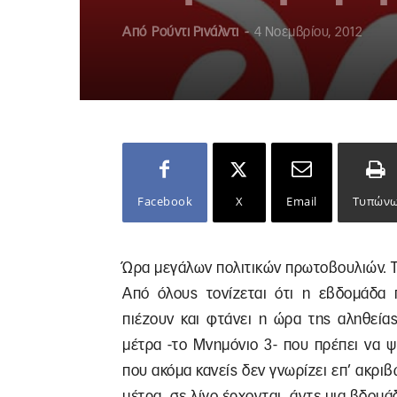
Από
Ρούντι Ρινάλντι
-
4 Νοεμβρίου, 2012
Facebook
X
Email
Τυπών
Ώρα μεγάλων πολιτικών πρωτοβουλιών. Τ
Από όλους τονίζεται ότι η εβδομάδα π
πιέζουν και φτάνει η ώρα της αληθεία
μέτρα -το Μνημόνιο 3- που πρέπει να ψη
που ακόμα κανείς δεν γνωρίζει επ’ ακριβ
μέτρα, σε λίγο έρχονται, άντε μια βδομ