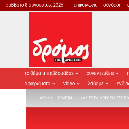
σάββατο 8 αύγουστος, 2026
επικοινωνία
σύνδεση
Δρόμος
της
Αριστεράς
το θέμα της εβδομάδας
συνεντεύξεις
π
αφιερώματα
video
λάβαμε
ενδι
ΑΡΧΙΚΉ
ΠΟΛΙΤΙΚΉ
Η ΑΡΙΣΤΕΡΆ ΜΠΡΟΣΤΆ ΣΤΙΣ ΕΥ