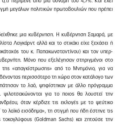
ό,τι περίμενε από μια δύναμη του 4,7%. Και έχει
στιγμή μεγάλων πολιτικών πρωτοβουλιών που πρέπει
είχθηκε μια κυβέρνηση. Η κυβέρνηση Σαμαρά, με
λίστα Λαγκάρντ αλλά και το στικάκι είχε ξεχάσει ή
ροκάτοχός του κ. Παπακωνσταντίνου) και τον υπερ-
υβερνήτη. Μόνο που εξελέγησαν στηριγμένοι στο
 της «απαγκίστρωσης» από το Μνημόνιο, για να
 δένοντας περισσότερο τη χώρα στον κατάλογο των
απάτησαν το λαό, ψηφίστηκαν με άλλο πρόγραμμα
ψιλοτσακώνονται για το ποιος θα λουστεί την
δρέου, όταν κέρδιζε τις εκλογές με το ψεύτικο
 το λαϊκό εισόδημα», τη στιγμή που ήδη έστηνε τις
ίς τοκογλύφους (Goldman Sachs) και ζητούσε την