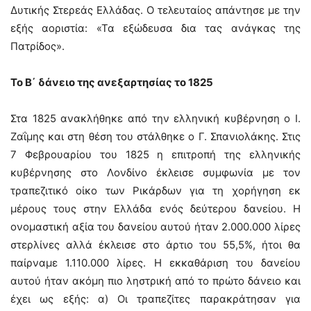
Δυτικής Στερεάς Ελλάδας. Ο τελευταίος απάντησε με την
εξής αοριστία: «Τα εξώδευσα δια τας ανάγκας της
Πατρίδος».
Το Β΄ δάνειο της ανεξαρτησίας το 1825
Στα 1825 ανακλήθηκε από την ελληνική κυβέρνηση ο Ι.
Ζαΐμης και στη θέση του στάλθηκε ο Γ. Σπανιολάκης. Στις
7 Φεβρουαρίου του 1825 η επιτροπή της ελληνικής
κυβέρνησης στο Λονδίνο έκλεισε συμφωνία με τον
τραπεζιτικό οίκο των Ρικάρδων για τη χορήγηση εκ
μέρους τους στην Ελλάδα ενός δεύτερου δανείου. Η
ονομαστική αξία του δανείου αυτού ήταν 2.000.000 λίρες
στερλίνες αλλά έκλεισε στο άρτιο του 55,5%, ήτοι θα
παίρναμε 1.110.000 λίρες. Η εκκαθάριση του δανείου
αυτού ήταν ακόμη πιο ληστρική από το πρώτο δάνειο και
έχει ως εξής: α) Οι τραπεζίτες παρακράτησαν για