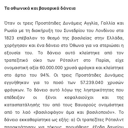
Τα οθωνικά και βαυαρικά δάνεια
Όταν οι τρεις Προστάτιδες Δυνάμεις Αγγλία, Γαλλία και
Ρωσία με τη διακήρυξη του Συνεδρίου του Λονδίνου στα
1823 επέβαλαν το θεσμό της βασιλείας στην Ελλάδα,
χορήγησαν και ένα δάνειο στο Όθωνα για να στεριώσει η
εξουσία του. Το δάνειο αυτό κλείστηκε από τον
τραπεζιτικό οίκο των Ρότσιλντ στο Παρίσι, είχε
ονομαστική αξία 60.000.000 χρυσά φράγκα και κλείστηκε
στο άρτιο του 94%. Οι τρεις Προστάτιδες Δυνάμεις
εγγυήθηκαν για το ποσό των 57.239.040 χρυσών
φράγκων. Το δάνειο αυτό λόγω της ληστρικότητας που
επέδειξαν οι ξένοι κεφαλαιούχοι και της
κατασπατάλησής του από τους Βαυαρούς ονομάστηκε
από το λαό «βασιλοφάγον άμα και βασιλοποιόν». Το
δάνειο εκκαθαρίστηκε ως εξής: α) Οι τραπεζίτες Ρότσιλντ
παρακράτησαν για τόκους, προμήθειες, έξοδα δανείου