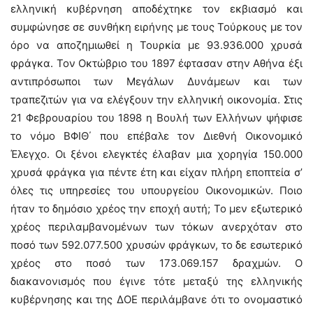
ελληνική κυβέρνηση αποδέχτηκε τον εκβιασμό και
συμφώνησε σε συνθήκη ειρήνης με τους Τούρκους με τον
όρο να αποζημιωθεί η Τουρκία με 93.936.000 χρυσά
φράγκα. Τον Οκτώβριο του 1897 έφτασαν στην Αθήνα έξι
αντιπρόσωποι των Μεγάλων Δυνάμεων και των
τραπεζιτών για να ελέγξουν την ελληνική οικονομία. Στις
21 Φεβρουαρίου του 1898 η Βουλή των Ελλήνων ψήφισε
το νόμο ΒΦΙΘ΄ που επέβαλε τον Διεθνή Οικονομικό
Έλεγχο. Οι ξένοι ελεγκτές έλαβαν μια χορηγία 150.000
χρυσά φράγκα για πέντε έτη και είχαν πλήρη εποπτεία σ’
όλες τις υπηρεσίες του υπουργείου Οικονομικών. Ποιο
ήταν το δημόσιο χρέος την εποχή αυτή; Το μεν εξωτερικό
χρέος περιλαμβανομένων των τόκων ανερχόταν στο
ποσό των 592.077.500 χρυσών φράγκων, το δε εσωτερικό
χρέος στο ποσό των 173.069.157 δραχμών. Ο
διακανονισμός που έγινε τότε μεταξύ της ελληνικής
κυβέρνησης και της ΔΟΕ περιλάμβανε ότι το ονομαστικό