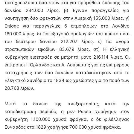
τοκοχρεολύσια δύο ετών και για προμήθεια έκδοσης του
δανείου 284.000 λίρες. β) Έγιναν παραγγελίες για
ναυπήγηση δύο φρεγατών στην Αμερική 155.000 λίρες. γ)
Επίσης για παραγγελίες 6 ατμόπλοιων στο Λονδίνο
160.000 λίρες. δ) Για εξαγορά ομολογιών του πρώτου και
του δεύτερου δανείου 212.207 λίρες. ε) Για αγορά
στρατιωτικών εφοδίων 83.679 λίρες. στ) Η ελληνική
κυβέρνηση εισέπραξε σε μετρητά μόνο 216.114 λίρες. Οι
επίτροποι Ι. Ορλάνδος και Α. Λουριώτης για τις επί μέρους
καταχρήσεις των δύο δανείων καταδικάστηκαν από το
Ελεγκτικό Συνέδριο το 1834 ως χρεώστες για το ποσό των
28.768 λιρών.
Μετά τα δάνεια της ανεξαρτησίας, κατά την
καποδιστριακή περίοδο, η μεν Ρωσία χορήγησε στον
κυβερνήτη 1.100.000 χρυσά φράγκα, ο δε φιλέλληνας
Εϋνάρδος στα 1829 χορήγησε 700.000 χρυσά φράγκα.