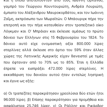
και η οποία αποτελούνταν από τους Ιωάννη Ορλάνδο,
γαμπρό του Γεώργιου Κουντουριώτη, Ανδρέα Λουριώτη,
έμπιστο του Αλέξανδρου Μαυροκορδάτου, και τον Ιωάννη
Ζαΐμη, εκπρόσωπο των Μωραϊτών. Ο Μπάουριγκ πήρε την
επιτροπή και την πήγε κατευθείαν στον τραπεζιτικό οίκο
Λόγκμαν και Ο’ Μπράιαν και έκλεισε αμέσως το πρώτο
δάνειο των Ελλήνων στις 15 Φεβρουαρίου του 1824. Το
δάνειο αυτό είχε ονομαστική αξία 800.000 λίρες
στερλίνες αλλά έκλεισε στο άρτιο του 59% όταν άλλες
χώρες της Λατινικής Αμερικής είχαν δανειστεί με τιμές
που έφταναν από το 70% ως το 85%. Έτσι η Ελλάδα
έπρεπε να εισπράξει 472.000 λίρες στερλίνες. Η
εκκαθάριση του δανείου αυτού ήταν εντελώς ληστρική
και έγινε ως εξής:
α) Οι τραπεζίτες παρακράτησαν χρεολύσια δύο ετών ήτοι
96.000 λίρες. β) Επίσης παρακράτησαν για προμήθεια και
ασφάλιστρα 25.746 λίρες. γ) Οι Ράλλης και Ρικάρδος