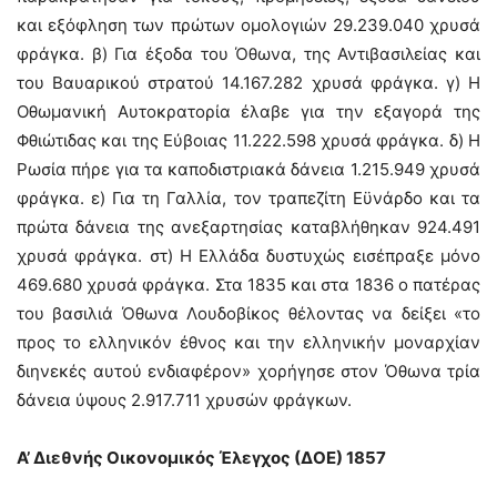
και εξόφληση των πρώτων ομολογιών 29.239.040 χρυσά
φράγκα. β) Για έξοδα του Όθωνα, της Αντιβασιλείας και
του Βαυαρικού στρατού 14.167.282 χρυσά φράγκα. γ) Η
Οθωμανική Αυτοκρατορία έλαβε για την εξαγορά της
Φθιώτιδας και της Εύβοιας 11.222.598 χρυσά φράγκα. δ) Η
Ρωσία πήρε για τα καποδιστριακά δάνεια 1.215.949 χρυσά
φράγκα. ε) Για τη Γαλλία, τον τραπεζίτη Εϋνάρδο και τα
πρώτα δάνεια της ανεξαρτησίας καταβλήθηκαν 924.491
χρυσά φράγκα. στ) Η Ελλάδα δυστυχώς εισέπραξε μόνο
469.680 χρυσά φράγκα. Στα 1835 και στα 1836 ο πατέρας
του βασιλιά Όθωνα Λουδοβίκος θέλοντας να δείξει «το
προς το ελληνικόν έθνος και την ελληνικήν μοναρχίαν
διηνεκές αυτού ενδιαφέρον» χορήγησε στον Όθωνα τρία
δάνεια ύψους 2.917.711 χρυσών φράγκων.
Α’ Διεθνής Οικονομικός Έλεγχος (ΔΟΕ) 1857