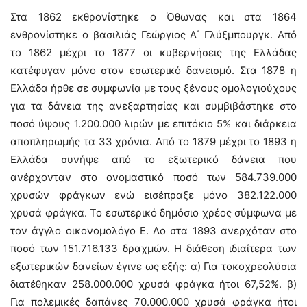
Στα 1862 εκθρονίστηκε ο Όθωνας και στα 1864
ενθρονίστηκε ο βασιλιάς Γεώργιος Α΄ Γλύξμπουργκ. Από
το 1862 μέχρι το 1877 οι κυβερνήσεις της Ελλάδας
κατέφυγαν μόνο στον εσωτερικό δανεισμό. Στα 1878 η
Ελλάδα ήρθε σε συμφωνία με τους ξένους ομολογιούχους
για τα δάνεια της ανεξαρτησίας και συμβιβάστηκε στο
ποσό ύψους 1.200.000 λιρών με επιτόκιο 5% και διάρκεια
αποπληρωμής τα 33 χρόνια. Από το 1879 μέχρι το 1893 η
Ελλάδα συνήψε από το εξωτερικό δάνεια που
ανέρχονταν στο ονομαστικό ποσό των 584.739.000
χρυσών φράγκων ενώ εισέπραξε μόνο 382.122.000
χρυσά φράγκα. Το εσωτερικό δημόσιο χρέος σύμφωνα με
τον άγγλο οικονομολόγο Ε. Λο στα 1893 ανερχόταν στο
ποσό των 151.716.133 δραχμών. Η διάθεση ιδιαίτερα των
εξωτερικών δανείων έγινε ως εξής: α) Για τοκοχρεολύσια
διατέθηκαν 258.000.000 χρυσά φράγκα ήτοι 67,52%. β)
Για πολεμικές δαπάνες 70.000.000 χρυσά φράγκα ήτοι