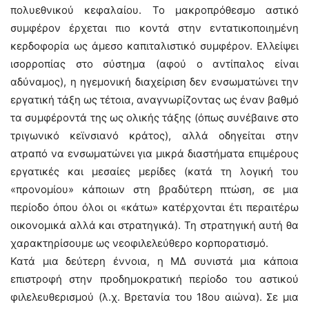
πολυεθνικού κεφαλαίου. Το μακροπρόθεσμο αστικό
συμφέρον έρχεται πιο κοντά στην εντατικοποιημένη
κερδοφορία ως άμεσο καπιταλιστικό συμφέρον. Ελλείψει
ισορροπίας στο σύστημα (αφού ο αντίπαλος είναι
αδύναμος), η ηγεμονική διαχείριση δεν ενσωματώνει την
εργατική τάξη ως τέτοια, αναγνωρίζοντας ως έναν βαθμό
τα συμφέροντά της ως ολικής τάξης (όπως συνέβαινε στο
τριγωνικό κεϊνσιανό κράτος), αλλά οδηγείται στην
ατραπό να ενσωματώνει για μικρά διαστήματα επιμέρους
εργατικές και μεσαίες μερίδες (κατά τη λογική του
«προνομίου» κάποιων στη βραδύτερη πτώση, σε μια
περίοδο όπου όλοι οι «κάτω» κατέρχονται έτι περαιτέρω
οικονομικά αλλά και στρατηγικά). Τη στρατηγική αυτή θα
χαρακτηρίσουμε ως νεοφιλελεύθερο κορπορατισμό.
Κατά μια δεύτερη έννοια, η ΜΔ συνιστά μια κάποια
επιστροφή στην προδημοκρατική περίοδο του αστικού
φιλελευθερισμού (λ.χ. Βρετανία του 18ου αιώνα). Σε μια