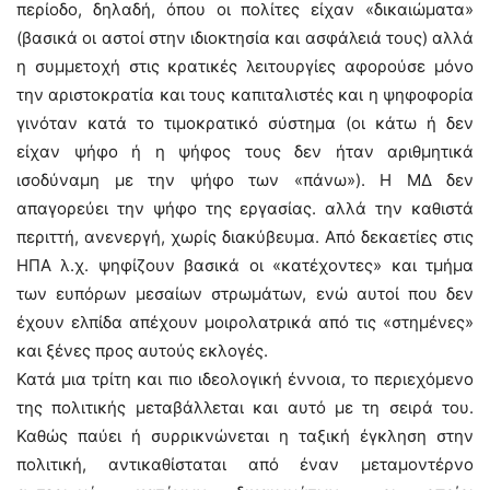
περίοδο, δηλαδή, όπου οι πολίτες είχαν «δικαιώματα»
(βασικά οι αστοί στην ιδιοκτησία και ασφάλειά τους) αλλά
η συμμετοχή στις κρατικές λειτουργίες αφορούσε μόνο
την αριστοκρατία και τους καπιταλιστές και η ψηφοφορία
γινόταν κατά το τιμοκρατικό σύστημα (οι κάτω ή δεν
είχαν ψήφο ή η ψήφος τους δεν ήταν αριθμητικά
ισοδύναμη με την ψήφο των «πάνω»). Η ΜΔ δεν
απαγορεύει την ψήφο της εργασίας. αλλά την καθιστά
περιττή, ανενεργή, χωρίς διακύβευμα. Από δεκαετίες στις
ΗΠΑ λ.χ. ψηφίζουν βασικά οι «κατέχοντες» και τμήμα
των ευπόρων μεσαίων στρωμάτων, ενώ αυτοί που δεν
έχουν ελπίδα απέχουν μοιρολατρικά από τις «στημένες»
και ξένες προς αυτούς εκλογές.
Κατά μια τρίτη και πιο ιδεολογική έννοια, το περιεχόμενο
της πολιτικής μεταβάλλεται και αυτό με τη σειρά του.
Καθώς παύει ή συρρικνώνεται η ταξική έγκληση στην
πολιτική, αντικαθίσταται από έναν μεταμοντέρνο