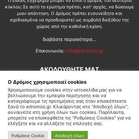
Τι είδους εγχείρημα μπορεί να είναι ο Δρόμος του δεύτερου
κύκλου; Σε αυτό το ερώτημα πρέπει, κατ’ αρχάς, να δώσουμε
μιαν απάντηση. Ο Δρόμος πρέπει ενσυνείδητα και
σχεδιασμένα να προσδιοριστεί ως συμβολή διεξόδου της
χώρας από την καθολική κρίση.
διαβάστε περισσότερα...
Επικοινωνία:
info@edromos.gr
ΑΚΟΛΟΥΘΗΣΕ ΜΑΣ
Ο Δρόμος χρησιμοποιεί cookies
Χρησιμοποιούμε cookies στην ιστοσελίδα μας για να
βελτιώσουμε την εμπειρία περιήγησης και να
καταγράφουμε τις προτιμήσεις σας όταν επισκέπτεστε
ξανά το edromos.gr. Κλικάροντας στο "Αποδοχή όλων",
συναινείτε στη χρήση όλων των cookies. Παρόλαυτα,
Εγγραφή συνδρομητή
Πολιτική
Διεθνή
Κοινωνία
μπορείτε να επισκεφθείτε τις "Ρυθμίσεις Cookies" για να
ελέγξετε και να αλλάξετε τις επιλογές σας.
Πολιτισμός
Αφιερώματα
Ρυθμίσεις Cookie
Αποδοχή όλων