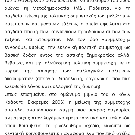
του οργανωμένου μονοπωλιακού καπιταλισμού του 20ού
αιώνα: τη Μεταδημοκρατία (ΜΔ). Πρόκειται για τη
ραγδαία μείωση της πολιτικής συμμετοχής των μελών των
κατώτερων και μεσαίων τάξεων, η οποία οφείλεται στη
ραγδαία πτώση των κοινωνικών προσδοκιών αυτών των
τάξεων και στρωμάτων. Με τον όρο «συμμετοχή»
εννοούμε, κυρίως, την εκλογική πολιτική συμμετοχή ως
βασική δράση εντός της αστικής δημοκρατίας αλλά,
βεβαίως, και την εξωθεσμική πολιτική συμμετοχή με τη
μορφή της άσκησης των συλλογικών πολιτικών
δικαιωμάτων (απεργία, διαδήλωση, οργάνωση, πολιτική
ελευθερία λόγου και συλλογική της άσκηση).
Όπως επισημαίνει στο ομώνυμο βιβλίο του ο Κόλιν
Κράουτς (Εκκρεμές 2006), η μείωση της συμμετοχής
αποτελεί αναπόσπαστη στιγμή μιας μακράς συγκυρίας
αντίστοιχης στον λεγόμενο «μεταφορντικό καπιταλισμό»,
όπου θριαμβεύει το φιλελεύθερο σχέδιο, εκλείπει ως
κεντρική κοινοβουλευτική αναφορά ένα πολιτικό σχέδιο