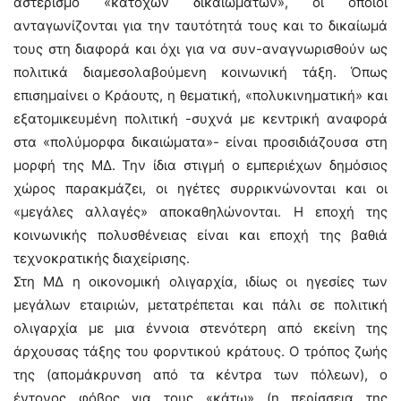
αστερισμό «κατόχων δικαιωμάτων», οι οποίοι
ανταγωνίζονται για την ταυτότητά τους και το δικαίωμά
τους στη διαφορά και όχι για να συν-αναγνωρισθούν ως
πολιτικά διαμεσολαβούμενη κοινωνική τάξη. Όπως
επισημαίνει ο Κράουτς, η θεματική, «πολυκινηματική» και
εξατομικευμένη πολιτική -συχνά με κεντρική αναφορά
στα «πολύμορφα δικαιώματα»- είναι προσιδιάζουσα στη
μορφή της ΜΔ. Την ίδια στιγμή ο εμπεριέχων δημόσιος
χώρος παρακμάζει, οι ηγέτες συρρικνώνονται και οι
«μεγάλες αλλαγές» αποκαθηλώνονται. Η εποχή της
κοινωνικής πολυσθένειας είναι και εποχή της βαθιά
τεχνοκρατικής διαχείρισης.
Στη ΜΔ η οικονομική ολιγαρχία, ιδίως οι ηγεσίες των
μεγάλων εταιριών, μετατρέπεται και πάλι σε πολιτική
ολιγαρχία με μια έννοια στενότερη από εκείνη της
άρχουσας τάξης του φορντικού κράτους. Ο τρόπος ζωής
της (απομάκρυνση από τα κέντρα των πόλεων), ο
έντονος φόβος για τους «κάτω» (η περίσσεια της