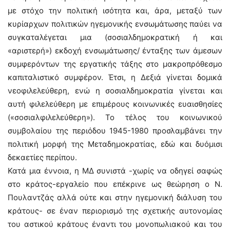
με στόχο την πολιτική ισότητα και, άρα, μεταξύ των
κυρίαρχων πολιτικών ηγεμονικής ενσωμάτωσης παύει να
συγκαταλέγεται μια (σοσιαλδημοκρατική ή και
«αριστερή») εκδοχή ενσωμάτωσης/ ένταξης των άμεσων
συμφερόντων της εργατικής τάξης στο μακροπρόθεσμο
καπιταλιστικό συμφέρον. Έτσι, η Δεξιά γίνεται δομικά
νεοφιλελεύθερη, ενώ η σοσιαλδημοκρατία γίνεται και
αυτή φιλελεύθερη με επιμέρους κοινωνικές ευαισθησίες
(«σοσιαλφιλελεύθερη»). Το τέλος του κοινωνικού
συμβολαίου της περιόδου 1945-1980 προσλαμβάνει την
πολιτική μορφή της Μεταδημοκρατίας, εδώ και δυόμισι
δεκαετίες περίπου.
Κατά μια έννοια, η ΜΔ συνιστά -χωρίς να οδηγεί σαφώς
στο κράτος-εργαλείο που επέκρινε ως θεώρηση ο Ν.
Πουλαντζάς αλλά ούτε και στην ηγεμονική διάλυση του
κράτους- σε έναν περιορισμό της σχετικής αυτονομίας
του αστικού κράτους έναντι του μονοπωλιακού και του