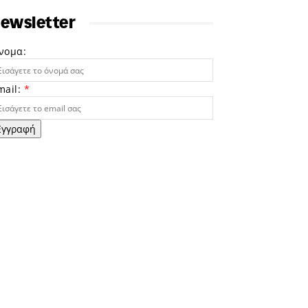
ewsletter
νομα:
mail:
*
Εγγραφή