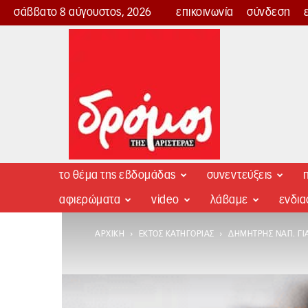
σάββατο 8 αύγουστος, 2026
επικοινωνία
σύνδεση
Δρόμος
της
Αριστεράς
το θέμα της εβδομάδας
συνεντεύξεις
π
αφιερώματα
video
λάβαμε
ενδι
ΑΡΧΙΚΉ
ΕΚΤΌΣ ΚΑΤΗΓΟΡΊΑΣ
ΔΗΜΉΤΡΗΣ ΝΑΠ. ΓΙΑ