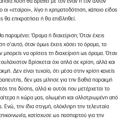
άποια λύση θα βρεθεί με τον έναν ή τον άλλον
γο οι «εταίροι», λίγο η χρηματοδότηση, κάποιο είδος
 θα επικρατήσει ή θα επιβληθεί.
α παραμένει: Όραμα ή διαχείριση; Όταν έχεις
ση σ’αυτό, όταν όμως έχεις χάσει το όραμα, το
ν μπορείς να ορίσεις τη διαχείριση ως όραμα. Όταν
τουλάχιστον βρίσκεται όχι απλά σε κρίση, αλλά και
κμή. Δεν είναι τυχαίο, ότι μέσα στην κρίση κανείς
θεραπευτής, δεν μας μίλησε για την βαθιά παρακμή
τός της δύσης, αλλά κι αυτός που μετέρχεται το
διαίτερα η χώρα μας, αλωμένη και αλλοτριωμένη από
ες. Ενώ, την ίδια στιγμή, ολόκληρη την τελευταία
 επικοινωνία, κατίσχυσε ως πασπαρτού για την