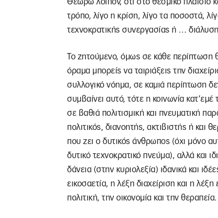
Θεωρώ λοιπόν, ότι στο θεσμικό πλαίσιο κ
τρόπο, λίγο η κρίση, λίγο τα ποσοστά, λί
τεχνοκρατικής συνεργασίας ή … διάλυσης
Το ζητούμενο, όμως σε κάθε περίπτωση θ
όραμα μπορείς να ταιριάξεις την διαχείρι
συλλογικό νόημα, σε καμιά περίπτωση δε
συμβαίνει αυτό, τότε η κοινωνία κατ’εμέ 
σε βαθιά πολιτισμική και πνευματική παρα
πολιτικός, διανοητής, ακτιβιστής ή και 
που ζει ο δυτικός άνθρωπος (όχι μόνο αυ
δυτικό τεχνοκρατικό πνεύμα), αλλά και ι
δάνεια (στην κυριολεξία) ιδανικά και ιδέ
εικοσαετία, η λέξη διαχείριση και η λέξη
πολιτική, την οικονομία και την θεραπεία.