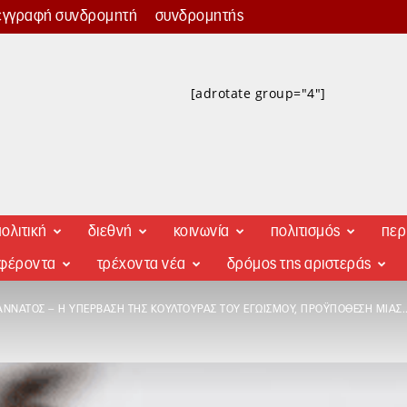
εγγραφή συνδρομητή
συνδρομητής
[adrotate group="4"]
ολιτική
διεθνή
κοινωνία
πολιτισμός
περ
αφέροντα
τρέχοντα νέα
δρόμος της αριστεράς
ΝΝΆΤΟΣ – Η ΥΠΈΡΒΑΣΗ ΤΗΣ ΚΟΥΛΤΟΎΡΑΣ ΤΟΥ ΕΓΩΙΣΜΟΎ, ΠΡΟΫΠΌΘΕΣΗ ΜΙΑΣ..