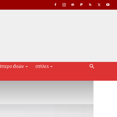
ίπτερο ιδεών
στήλες
.