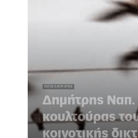
ΕΚΤΌΣ ΚΑΤΗΓΟΡΊΑΣ
Δημήτρης Ναπ. 
κουλτούρας το
κοινοτικής δικ