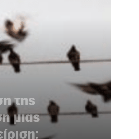
ση της
η μιας
ίριση;