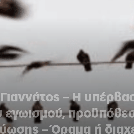
Γιαννάτος – Η υπέρβα
υ εγωισμού, προϋπόθεσ
τύωσης – Όραμα ή διαχε