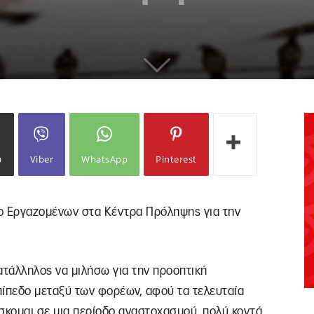
ω
Viber
WhatsApp
Pinterest
ο Εργαζομένων στα Κέντρα Πρόληψης για την
 κατάλληλος να μιλήσω για την προοπτική
πίπεδο μεταξύ των φορέων, αφού τα τελευταία
ίσκομαι σε μια περίοδο αναστοχασμού, πολύ κοντά