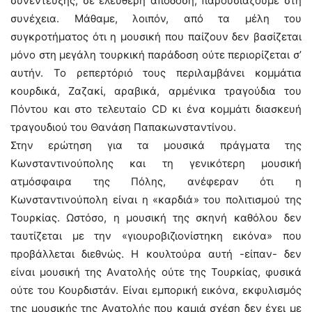
συνέντευξης, σε ελεύθερη απόδοση, παρουσιάζουμε στη
συνέχεια. Μάθαμε, λοιπόν, από τα μέλη του
συγκροτήματος ότι η μουσική που παίζουν δεν βασίζεται
μόνο στη μεγάλη τουρκική παράδοση ούτε περιορίζεται σ’
αυτήν. Το ρεπερτόριό τους περιλαμβάνει κομμάτια
κουρδικά, Ζαζακί, αραβικά, αρμένικα τραγούδια του
Πόντου και στο τελευταίο CD κι ένα κομμάτι διασκευή
τραγουδιού του Θανάση Παπακωνσταντίνου.
Στην ερώτηση για τα μουσικά πράγματα της
Κωνσταντινούπολης και τη γενικότερη μουσική
ατμόσφαιρα της Πόλης, ανέφεραν ότι η
Κωνσταντινούπολη είναι η «καρδιά» του πολιτισμού της
Τουρκίας. Ωστόσο, η μουσική της σκηνή καθόλου δεν
ταυτίζεται με την «γιουροβιζιονίστηκη εικόνα» που
προβάλλεται διεθνώς. Η κουλτούρα αυτή -είπαν- δεν
είναι μουσική της Aνατολής ούτε της Τουρκίας, φυσικά
ούτε του Κουρδιστάν. Είναι εμπορική εικόνα, εκφυλισμός
της μουσικής της Ανατολής που καμιά σχέση δεν έχει με