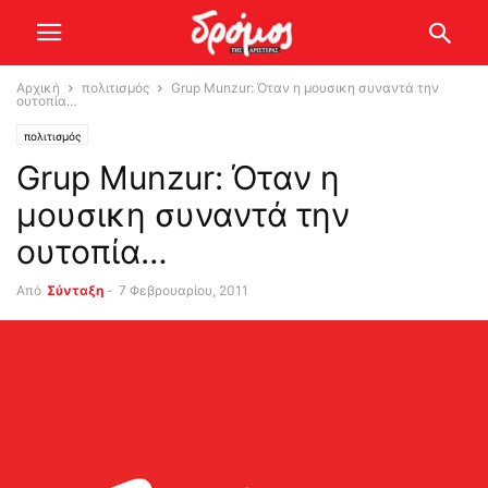
Αρχική
πολιτισμός
Grup Munzur: Όταν η μουσικη συναντά την
ουτοπία…
πολιτισμός
Grup Munzur: Όταν η
μουσικη συναντά την
ουτοπία…
Από
Σύνταξη
-
7 Φεβρουαρίου, 2011