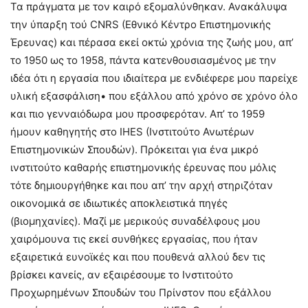
Τα πράγματα με τον καιρό εξομαλύνθηκαν. Ανακάλυψα
την ύπαρξη τού CNRS (Εθνικό Κέντρο Επιστημονικής
Έρευνας) και πέρασα εκεί οκτώ χρόνια της ζωής μου, απ’
το 1950 ως το 1958, πάντα κατενθουσιασμένος με την
ιδέα ότι η εργασία που ιδιαίτερα με ενδιέφερε μου παρείχε
υλική εξασφάλιση• που εξάλλου από χρόνο σε χρόνο όλο
και πιο γενναιόδωρα μου προσφερόταν. Απ’ το 1959
ήμουν καθηγητής στο IHES (Ινστιτούτο Ανωτέρων
Επιστημονικών Σπουδών). Πρόκειται για ένα μικρό
ινστιτούτο καθαρής επιστημονικής έρευνας που μόλις
τότε δημιουργήθηκε και που απ’ την αρχή στηριζόταν
οικονομικά σε ιδιωτικές αποκλειστικά πηγές
(βιομηχανίες). Μαζί με μερικούς συναδέλφους μου
χαιρόμουνα τις εκεί συνθήκες εργασίας, που ήταν
εξαιρετικά ευνοϊκές και που πουθενά αλλού δεν τις
βρίσκει κανείς, αν εξαιρέσουμε το Ινστιτούτο
Προχωρημένων Σπουδών του Πρίνστον που εξάλλου