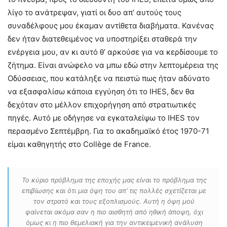
λίγο το ανάτρεψαν, γιατί οι δυο απ’ αυτούς τους
συναδέλφους μου έκαμαν αντίθετα διαβήματα. Κανένας
δεν ήταν διατεθειμένος να υποστηρίξει σταθερά την
ενέργεια μου, αν κι αυτό θ’ αρκούσε για να κερδίσουμε το
ζήτημα. Είναι ανώφελο να μπω εδώ στην λεπτομέρεια της
Οδύσσειας, που κατάληξε να πειστώ πως ήταν αδύνατο
να εξασφαλίσω κάποια εγγύηση ότι το IHES, δεν θα
δεχόταν στο μέλλον επιχορήγηση από στρατιωτικές
πηγές. Αυτό με οδήγησε να εγκαταλείψω το IHES τον
περασμένο Σεπτέμβρη. Για το ακαδημαϊκό έτος 1970-71
είμαι καθηγητής στο Collège de France.
Το κύριο πρόβλημα της εποχής μας είναι το πρόβλημα της
επιβίωσης και ότι μια όψη του απ’ τις πολλές σχετίζεται με
τον στρατό και τους εξοπλισμούς. Αυτή η όψη μού
φαίνεται ακόμα σαν η πιο αισθητή από ηθική άποψη, όχι
όμως κι η πιο θεμελιακή για την αντικειμενική ανάλυση