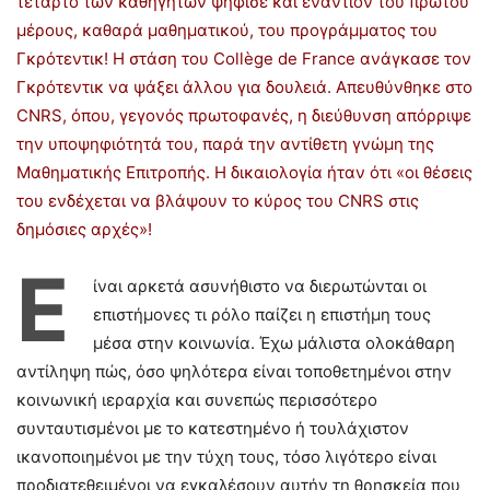
τέταρτο των καθηγητών ψήφισε και εναντίον του πρώτου
μέρους, καθαρά μαθηματικού, του προγράμματος του
Γκρότεντικ! Η στάση του Collège de France ανάγκασε τον
Γκρότεντικ να ψάξει άλλου για δουλειά. Απευθύνθηκε στο
CNRS, όπου, γεγονός πρωτοφανές, η διεύθυνση απόρριψε
την υποψηφιότητά του, παρά την αντίθετη γνώμη της
Μαθηματικής Επιτροπής. Η δικαιολογία ήταν ότι «οι θέσεις
του ενδέχεται να βλάψουν το κύρος του CNRS στις
δημόσιες αρχές»!
Ε
ίναι αρκετά ασυνήθιστο να διερωτώνται οι
επιστήμονες τι ρόλο παίζει η επιστήμη τους
μέσα στην κοινωνία. Έχω μάλιστα ολοκάθαρη
αντίληψη πώς, όσο ψηλότερα είναι τοποθετημένοι στην
κοινωνική ιεραρχία και συνεπώς περισσότερο
συνταυτισμένοι με το κατεστημένο ή τουλάχιστον
ικανοποιημένοι με την τύχη τους, τόσο λιγότερο είναι
προδιατεθειμένοι να εγκαλέσουν αυτήν τη θρησκεία που