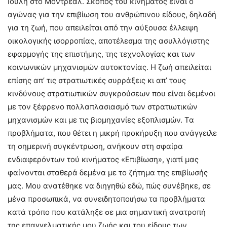
Ιούλη στο Μόντρεαλ. Σκοπός του κινήματος είναι ο
αγώνας για την επιβίωση του ανθρώπινου είδους, δηλαδή
για τη ζωή, που απειλείται από την αύξουσα έλλειψη
οικολογικής ισορροπίας, αποτέλεσμα της ασυλλόγιστης
εφαρμογής της επιστήμης, της τεχνολογίας και των
κοινωνικών μηχανισμών αυτοκτονίας. Η ζωή απειλείται
επίσης απ’ τις στρατιωτικές συρράξεις κι απ’ τους
κινδύνους στρατιωτικών συγκρούσεων που είναι δεμένοι
με τον ξέφρενο πολλαπλασιασμό των στρατιωτικών
μηχανισμών και με τις βιομηχανίες εξοπλισμών. Τα
προβλήματα, που θέτει η μικρή προκήρυξη που ανάγγειλε
τη σημερινή συγκέντρωση, ανήκουν στη σφαίρα
ενδιαφερόντων τού κινήματος «Επιβίωση», γιατί μας
φαίνονται σταθερά δεμένα με το ζήτημα της επιβίωσής
μας. Μου ανατέθηκε να διηγηθώ εδώ, πώς συνέβηκε, σε
μένα προσωπικά, να συνειδητοποιήσω τα προβλήματα
κατά τρόπο που κατάληξε σε μια σημαντική ανατροπή
της επαγγελματικής μου ζωής και του είδους των