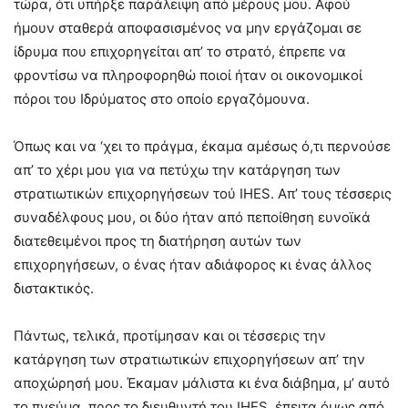
τώρα, ότι υπήρξε παράλειψη από μέρους μου. Αφού
ήμουν σταθερά αποφασισμένος να μην εργάζομαι σε
ίδρυμα που επιχορηγείται απ’ το στρατό, έπρεπε να
φροντίσω να πληροφορηθώ ποιοί ήταν οι οικονομικοί
πόροι του Ιδρύματος στο οποίο εργαζόμουνα.
Όπως και να ‘χει το πράγμα, έκαμα αμέσως ό,τι περνούσε
απ’ το χέρι μου για να πετύχω την κατάργηση των
στρατιωτικών επιχορηγήσεων τού IHES. Απ’ τους τέσσερις
συναδέλφους μου, οι δύο ήταν από πεποίθηση ευνοϊκά
διατεθειμένοι προς τη διατήρηση αυτών των
επιχορηγήσεων, ο ένας ήταν αδιάφορος κι ένας άλλος
διστακτικός.
Πάντως, τελικά, προτίμησαν και οι τέσσερις την
κατάργηση των στρατιωτικών επιχορηγήσεων απ’ την
αποχώρησή μου. Έκαμαν μάλιστα κι ένα διάβημα, μ’ αυτό
το πνεύμα, προς το διευθυντή του IHES, έπειτα όμως από