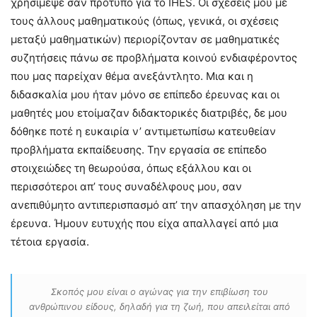
χρησίμεψε σαν πρότυπο για το IHES. Οι σχέσεις μου με
τους άλλους μαθηματικούς (όπως, γενικά, οι σχέσεις
μεταξύ μαθηματικών) περιορίζονταν σε μαθηματικές
συζητήσεις πάνω σε προβλήματα κοινού ενδιαφέροντος
που μας παρείχαν θέμα ανεξάντλητο. Μια και η
διδασκαλία μου ήταν μόνο σε επίπεδο έρευνας και οι
μαθητές μου ετοίμαζαν διδακτορικές διατριβές, δε μου
δόθηκε ποτέ η ευκαιρία ν’ αντιμετωπίσω κατευθείαν
προβλήματα εκπαίδευσης. Την εργασία σε επίπεδο
στοιχειώδες τη θεωρούσα, όπως εξάλλου και οι
περισσότεροι απ’ τους συναδέλφους μου, σαν
ανεπιθύμητο αντιπερισπασμό απ’ την απασχόληση με την
έρευνα. Ήμουν ευτυχής που είχα απαλλαγεί από μια
τέτοια εργασία.
Σκοπός μου είναι ο αγώνας για την επιβίωση του
ανθρώπινου είδους, δηλαδή για τη ζωή, που απειλείται από