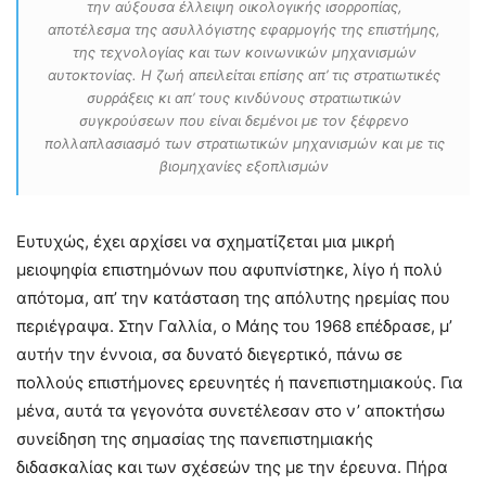
την αύξουσα έλλειψη οικολογικής ισορροπίας,
αποτέλεσμα της ασυλλόγιστης εφαρμογής της επιστήμης,
της τεχνολογίας και των κοινωνικών μηχανισμών
αυτοκτονίας. Η ζωή απειλείται επίσης απ’ τις στρατιωτικές
συρράξεις κι απ’ τους κινδύνους στρατιωτικών
συγκρούσεων που είναι δεμένοι με τον ξέφρενο
πολλαπλασιασμό των στρατιωτικών μηχανισμών και με τις
βιομηχανίες εξοπλισμών
Ευτυχώς, έχει αρχίσει να σχηματίζεται μια μικρή
μειοψηφία επιστημόνων που αφυπνίστηκε, λίγο ή πολύ
απότομα, απ’ την κατάσταση της απόλυτης ηρεμίας που
περιέγραψα. Στην Γαλλία, ο Μάης του 1968 επέδρασε, μ’
αυτήν την έννοια, σα δυνατό διεγερτικό, πάνω σε
πολλούς επιστήμονες ερευνητές ή πανεπιστημιακούς. Για
μένα, αυτά τα γεγονότα συνετέλεσαν στο ν’ αποκτήσω
συνείδηση της σημασίας της πανεπιστημιακής
διδασκαλίας και των σχέσεών της με την έρευνα. Πήρα