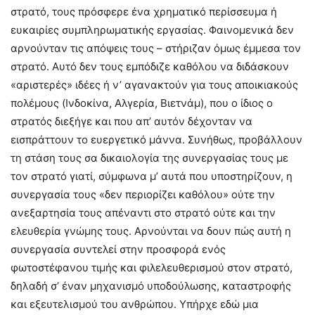
στρατό, τους πρόσφερε ένα χρηματικό περίσσευμα ή
ευκαιρίες συμπληρωματικής εργασίας. Φαινομενικά δεν
αρνούνταν τις απόψεις τους – στήριζαν όμως έμμεσα τον
στρατό. Αυτό δεν τους εμπόδιζε καθόλου να διδάσκουν
«αριστερές» ιδέες ή ν’ αγανακτούν για τους αποικιακούς
πολέμους (Ινδοκίνα, Αλγερία, Βιετνάμ), που ο ίδιος ο
στρατός διεξήγε και που απ’ αυτόν δέχονταν να
εισπράττουν το ευεργετικό μάννα. Συνήθως, προβάλλουν
τη στάση τους σα δικαιολογία της συνεργασίας τους με
τον στρατό γιατί, σύμφωνα μ’ αυτά που υποστηρίζουν, η
συνεργασία τους «δεν περιορίζει καθόλου» ούτε την
ανεξαρτησία τους απέναντι στο στρατό ούτε και την
ελευθερία γνώμης τους. Αρνούνται να δουν πώς αυτή η
συνεργασία συντελεί στην προσφορά ενός
φωτοστέφανου τιμής και φιλελευθερισμού στον στρατό,
δηλαδή σ’ έναν μηχανισμό υποδούλωσης, καταστροφής
και εξευτελισμού του ανθρώπου. Υπήρχε εδώ μια