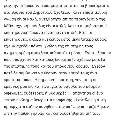
μας την στέριωσαν μέσα μας, από τότε που βρισκόμαστε
στα θρανία του Δημοτικού Σχολείου: Κάθε επιστημονική
γνώση είναι καλή, ανεξάρτητα απ’ το περιεχόμενό της.
Κάθε τεχνική πρόοδος είναι καλή. Και το συμπέρασμα: Η
επιστημονική έρευνα είναι πάντα καλή. Έτσι, οι
επιστήμονες, ακόμα κι εκείνοι με το μεγαλύτερο κύρος,
έχουν σχεδόν πάντα, γνώση της επιστήμης τους
σχηματισμένη αποκλειστικά «απ’ τα μέσα». Ενίοτε ξέρουν
πώς υπάρχουν και κάποιες διοικητικές σχέσεις μεταξύ
της επιστήμης τους και του υπόλοιπου κόσμου. Σχεδόν
ποτέ δε συμβαίνει να θέσουν στον εαυτό τους ένα
ερώτημα, όπως: Η σημερινή επιστήμη, γενικά, ή οι
έρευνές μου ειδικά, είναι για το σύνολο του κόσμου
ωφέλιμες, ουδέτερες, ή βλαβερές; Η απάντηση σ’ ένα
τέτοιο ερώτημα θεωρείται προφανής. Η αντίληψη αυτή
προέρχεται απ’ τις συνήθειες της σκέψης που ριζώθηκαν
απ’ την παιδική ηλικία και κληροδοτήθηκαν απ’ τους