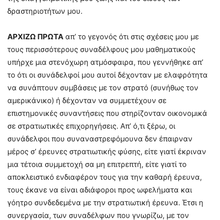
δραστηριοτήτων μου.
ΑΡΧΙΖΩ ΠΡΩΤΑ
απ’ το γεγονός ότι στις σχέσεις μου με
τους περισσότερους συναδέλφους μου μαθηματικούς
υπήρχε μια στενόχωρη ατμόσφαιρα, που γεννήθηκε απ’
το ότι οι συνάδελφοί μου αυτοί δέχονταν με ελαφρότητα
να συνάπτουν συμβάσεις με τον στρατό (συνήθως τον
αμερικάνικο) ή δέχονταν να συμμετέχουν σε
επιστημονικές συναντήσεις που στηρίζονταν οικονομικά
σε στρατιωτικές επιχορηγήσεις. Απ’ ό,τι ξέρω, οι
συνάδελφοι που συνανα­στρεφόμουνα δεν έπαιρναν
μέρος σ’ έρευνες στρατιωτικής φύσης, είτε γιατί έκριναν
μια τέτοια συμμετοχή σα μη επιτρεπτή, είτε γιατί το
αποκλειστικό ενδιαφέρον τους για την καθαρή έρευνα,
τους έκανε να είναι αδιάφοροι προς ωφελήματα και
γόητρο συνδεδεμένα με την στρατιωτική έρευνα. Έτσι η
συνεργασία, των συναδέλφων που γνωρίζω, με τον