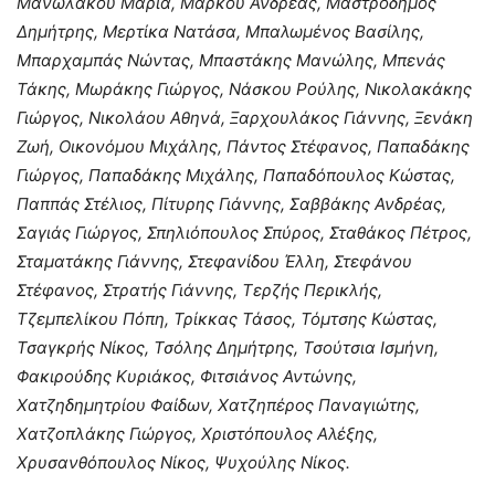
Μανωλάκου Μαρία, Μάρκου Ανδρέας, Μαστροδήμος
Δημήτρης, Μερτίκα Νατάσα, Μπαλωμένος Βασίλης,
Μπαρχαμπάς Νώντας, Μπαστάκης Μανώλης, Μπενάς
Τάκης, Μωράκης Γιώργος, Νάσκου Ρούλης, Νικολακάκης
Γιώργος, Νικολάου Αθηνά, Ξαρχουλάκος Γιάννης, Ξενάκη
Ζωή, Οικονόμου Μιχάλης, Πάντος Στέφανος, Παπαδάκης
Γιώργος, Παπαδάκης Μιχάλης, Παπαδόπουλος Κώστας,
Παππάς Στέλιος, Πίτυρης Γιάννης, Σαββάκης Ανδρέας,
Σαγιάς Γιώργος, Σπηλιόπουλος Σπύρος, Σταθάκος Πέτρος,
Σταματάκης Γιάννης, Στεφανίδου Έλλη, Στεφάνου
Στέφανος, Στρατής Γιάννης, Τερζής Περικλής,
Τζεμπελίκου Πόπη, Τρίκκας Τάσος, Τόμτσης Κώστας,
Τσαγκρής Νίκος, Τσόλης Δημήτρης, Τσούτσια Ισμήνη,
Φακιρούδης Κυριάκος, Φιτσιάνος Αντώνης,
Χατζηδημητρίου Φαίδων, Χατζηπέρος Παναγιώτης,
Χατζοπλάκης Γιώργος, Χριστόπουλος Αλέξης,
Χρυσανθόπουλος Νίκος, Ψυχούλης Νίκος.