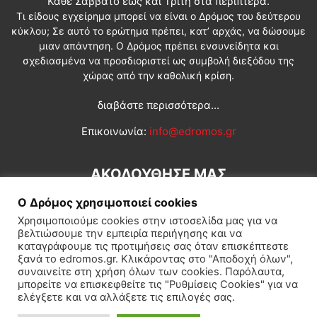
Κάθε Σάββατο έως και Τρίτη στα περίπτερα.
Τι είδους εγχείρημα μπορεί να είναι ο Δρόμος του δεύτερου
κύκλου; Σε αυτό το ερώτημα πρέπει, κατ’ αρχάς, να δώσουμε
μιαν απάντηση. Ο Δρόμος πρέπει ενσυνείδητα και
σχεδιασμένα να προσδιοριστεί ως συμβολή διεξόδου της
χώρας από την καθολική κρίση.
διαβάστε περισσότερα...
Επικοινωνία:
info@edromos.gr
ΑΚΟΛΟΥΘΗΣΕ ΜΑΣ
Ο Δρόμος χρησιμοποιεί cookies
Χρησιμοποιούμε cookies στην ιστοσελίδα μας για να
βελτιώσουμε την εμπειρία περιήγησης και να
καταγράφουμε τις προτιμήσεις σας όταν επισκέπτεστε
ξανά το edromos.gr. Κλικάροντας στο "Αποδοχή όλων",
συναινείτε στη χρήση όλων των cookies. Παρόλαυτα,
Εγγραφή συνδρομητή
Πολιτική
Διεθνή
Κοινωνία
μπορείτε να επισκεφθείτε τις "Ρυθμίσεις Cookies" για να
ελέγξετε και να αλλάξετε τις επιλογές σας.
Πολιτισμός
Αφιερώματα