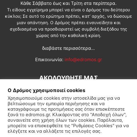
Κάθε Σάββατο έως και Τρίτη στα περίπτερα.
Τι είδους εγχείρημα μπορεί να είναι ο Δρόμος του δεύτερου
κύκλου; Σε αυτό το ερώτημα πρέπει, κατ’ αρχάς, να δώσουμε
μιαν απάντηση. Ο Δρόμος πρέπει ενσυνείδητα και
σχεδιασμένα να προσδιοριστεί ως συμβολή διεξόδου της
χώρας από την καθολική κρίση.
διαβάστε περισσότερα...
Επικοινωνία:
info@edromos.gr
ΑΚΟΛΟΥΘΗΣΕ ΜΑΣ
Ο Δρόμος χρησιμοποιεί cookies
Χρησιμοποιούμε cookies στην ιστοσελίδα μας για να
βελτιώσουμε την εμπειρία περιήγησης και να
καταγράφουμε τις προτιμήσεις σας όταν επισκέπτεστε
ξανά το edromos.gr. Κλικάροντας στο "Αποδοχή όλων",
συναινείτε στη χρήση όλων των cookies. Παρόλαυτα,
Εγγραφή συνδρομητή
Πολιτική
Διεθνή
Κοινωνία
μπορείτε να επισκεφθείτε τις "Ρυθμίσεις Cookies" για να
ελέγξετε και να αλλάξετε τις επιλογές σας.
Πολιτισμός
Αφιερώματα