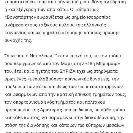
«προστατεύει» τους από πάνω από μια πιθανή αντίδραση
ή και εξέγερση των από κάτω. Ο Τσίπρας ως
«Βοναπάρτης» εμφανίζεται ως σημείο ισορροπίας
ανάμεσα στους ταξικούς πόλους της ελληνικής
κοινωνίας και ως σημείο διατήρησης κάποιας οριακής
συνοχής της.
Όπως και ο Ναπολέων Γ’ στην εποχή του, με τον τρόπο
που περιγράφηκε από τον Μαρξ στην «18η Μπρυμαίρ»
του, έτσι και ο ηγέτης του ΣΥΡΙΖΑ έχει ως στηρίγματα
ορισμένες «μεσολαβούσες» κοινωνικές δυνάμεις, την
απελπισία των κάτω και ιδίως των πιο κατεστραμμένων
και φθαρμένων από την κρατική επίθεση τμημάτων τους,
τον οπορτουνισμό ενός τμήματος και πολιτικού
προσωπικού της Αριστεράς που επιδιώκει, με κάθε τρόπο
και κάθε κόστος, να παραμείνει στην διακυβέρνηση, την
στάση της διανόησης και κάποιων πιο εύπορων μεσαίων
και κατώτερων αστικών στρωμάτων, που επιλέγουν να