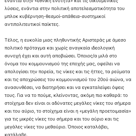
ενάντια στην «εθνική ενότητα» και τις οικουμενικές
λύσεις, ενάντια στην πολιτική αποτελεσματικότητα του
μπλοκ κυβέρνηση-θεσμοί-απάθεια-συστημικοί
αντιπολιτευτικοί παίκτες.
Τέλος, η ευκολία μιας πληθυντικής Αριστεράς με άμεσο
πολιτικό πρόταγμα και χωρίς αναγκαία ιδεολογική
συνοχή έχει και αυτή αποβιώσει. Όποιος/α μιλά στο
όνομα του κομμουνισμού της εποχής μας, οφείλει να
απολογίσει την πορεία, τις νίκες και τις ήττες, τα ρεύματα
και τις αποχρώσεις του κομμουνισμού του 20ού αιώνα, να
ανασυνθέσει, να διατηρήσει και να εγκαταλείψει όψεις
τους. Για να το πούμε, κλείνοντας, ακόμη πιο καθαρά: το
στοίχημα δεν είναι οι αδύνατες μεγάλες νίκες του σήμερα
και του αύριο, το στοίχημα είναι η «μεγάλη προετοιμασία»
για τις μικρές νίκες του σήμερα και του αύριο και τις
μεγάλες νίκες του μεθαύριο. Όποιος καταλάβει,
κατάλαβε.