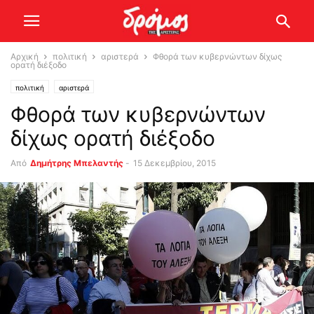
Αρχική
πολιτική
αριστερά
Φθορά των κυβερνώντων δίχως
ορατή διέξοδο
πολιτική
αριστερά
Φθορά των κυβερνώντων
δίχως ορατή διέξοδο
Από
Δημήτρης Μπελαντής
-
15 Δεκεμβρίου, 2015