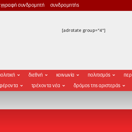
εγγραφή συνδρομητή
συνδρομητής
[adrotate group="4"]
ολιτική
διεθνή
κοινωνία
πολιτισμός
περ
αφέροντα
τρέχοντα νέα
δρόμος της αριστεράς