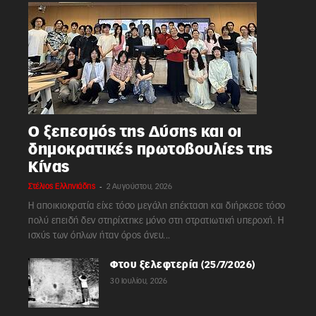
Ο ξεπεσμός της Δύσης και οι
δημοκρατικές πρωτοβουλίες της
Κίνας
-
Στέλιος Ελληνιάδης
2 Αυγούστου, 2026
Η αποικιοκρατία είχε τόσο μεγάλη επέκταση και διήρκεσε τόσο
πολύ επειδή δεν στηρίχτηκε μόνο στη στρατιωτική υπεροχή. Η
ισχύς των όπλων ήταν όρος άνευ...
Φτου ξελεφτερία (25/7/2026)
30 Ιουλίου, 2026