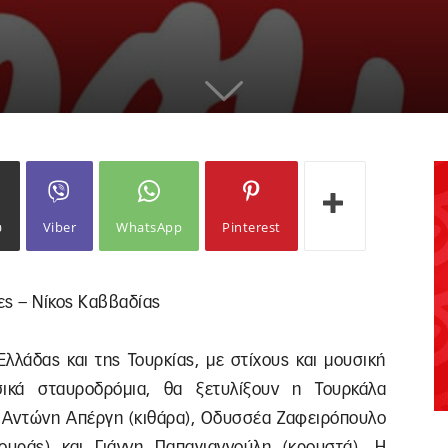
ω
Viber
WhatsApp
Pinterest
ες – Νίκος Καββαδίας
λλάδας και της Τουρκίας, με στίχους και μουσική
ικά σταυροδρόμια, θα ξετυλίξουν η Τουρκάλα
υς Αντώνη Απέργη (κιθάρα), Οδυσσέα Ζαφειρόπουλο
ζουράς) και Γιάννη Παπαγιαννούλη (κρουστά). Η