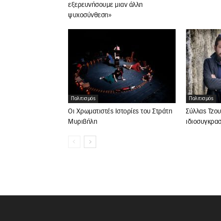
εξερευνήσουμε μιαν άλλη
ψυχοσύνθεση»
Πολιτισμός
Πολιτισμός
Οι Χρωματιστές Ιστορίες του Στράτη
Σύλλας Τζου
Μυριβήλη
ιδιοσυγκρα