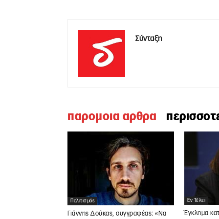
Σύνταξη
παρομοια αρθρα
περισσοτ
Εν Τέλει
Πολιτισμός
Έγκλημα κατ
Γιάννης Δούκας, συγγραφέας: «Να