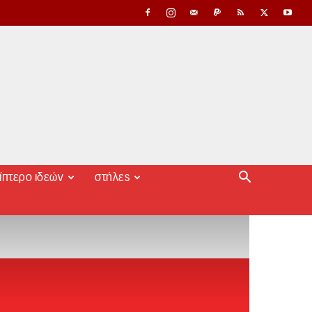
ίπτερο ιδεών
στήλες