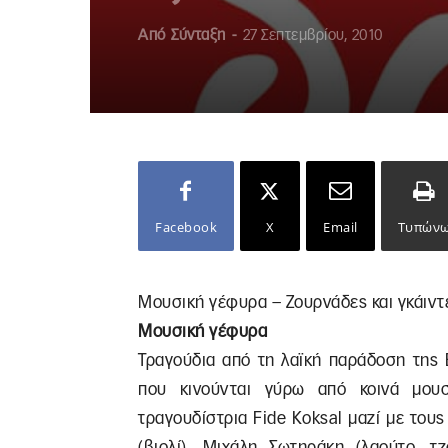
Από
Σύνταξη
-
27 Σεπτεμβρίου, 2010
Facebook
X
Email
Τυπών
Μουσική γέφυρα – Ζουρνάδες και γκάιντ
Μουσική γέφυρα
Τραγούδια από τη λαϊκή παράδοση της Ε
που κινούνται γύρω από κοινά μουσ
τραγουδίστρια Fide Kοksal μαζί με το
(βιολί), Μιχάλη Σωτηράκη (λαούτο, τ