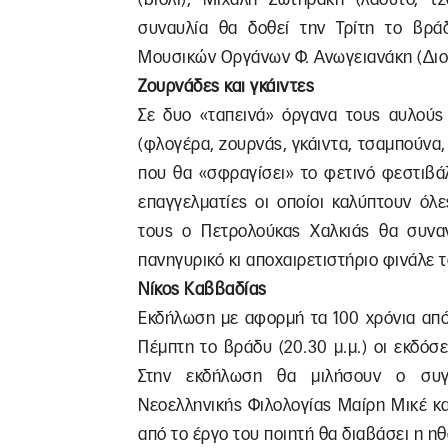
συναυλία θα δοθεί την Τρίτη το βρ
Μουσικών Οργάνων Φ. Ανωγειανάκη (Διογέ
Ζουρνάδες και γκάιντες
Σε δυο «ταπεινά» όργανα τους αυλούς 
(φλογέρα, ζουρνάς, γκάιντα, τσαμπούνα,
που θα «σφραγίσει» το φετινό φεστιβά
επαγγελματίες οι οποίοι καλύπτουν όλ
τους ο Πετρολούκας Χαλκιάς θα συναν
πανηγυρικό κι αποχαιρετιστήριο φινάλε τ
Νίκος Καββαδίας
Εκδήλωση με αφορμή τα 100 χρόνια από
Πέμπτη το βράδυ (20.30 μ.μ.) οι εκδό
Στην εκδήλωση θα μιλήσουν ο συγ
Νεοελληνικής Φιλολογίας Μαίρη Μικέ κ
από το έργο του ποιητή θα διαβάσει η η