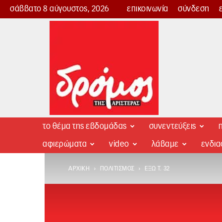
σάββατο 8 αύγουστος, 2026
επικοινωνία
σύνδεση
Δρόμος
της
Αριστεράς
το θέμα της εβδομάδας
συνεντεύξεις
π
αφιερώματα
video
λάβαμε
ενδι
ΑΡΧΙΚΉ
ΠΟΛΙΤΙΣΜΌΣ
ΈΞΩ Τ. 32