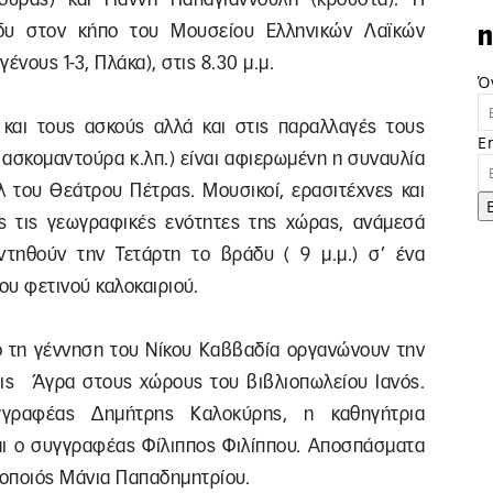
άδυ στον κήπο του Μουσείου Ελληνικών Λαϊκών
n
νους 1-3, Πλάκα), στις 8.30 μ.μ.
Ό
και τους ασκούς αλλά και στις παραλλαγές τους
E
 ασκομαντούρα κ.λπ.) είναι αφιερωμένη η συναυλία
λ του Θεάτρου Πέτρας. Μουσικοί, ερασιτέχνες και
ες τις γεωγραφικές ενότητες της χώρας, ανάμεσά
τηθούν την Τετάρτη το βράδυ ( 9 μ.μ.) σ’ ένα
ου φετινού καλοκαιριού.
 τη γέννηση του Νίκου Καββαδία οργανώνουν την
σεις Άγρα στους χώρους του βιβλιοπωλείου Ιανός.
γραφέας Δημήτρης Καλοκύρης, η καθηγήτρια
αι ο συγγραφέας Φίλιππος Φιλίππου. Αποσπάσματα
θοποιός Μάνια Παπαδημητρίου.