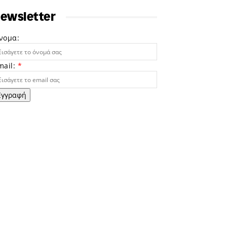
ewsletter
νομα:
mail:
*
Εγγραφή