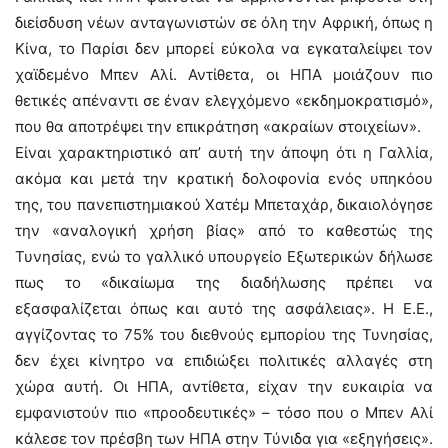
διείσδυση νέων ανταγωνιστών σε όλη την Αφρική, όπως η
Κίνα, το Παρίσι δεν μπορεί εύκολα να εγκαταλείψει τον
χαϊδεμένο Μπεν Αλί. Αντίθετα, οι ΗΠΑ μοιάζουν πιο
θετικές απέναντι σε έναν ελεγχόμενο «εκδημοκρατισμό»,
που θα αποτρέψει την επικράτηση «ακραίων στοιχείων».
Είναι χαρακτηριστικό απ’ αυτή την άποψη ότι η Γαλλία,
ακόμα και μετά την κρατική δολοφονία ενός υπηκόου
της, του πανεπιστημιακού Χατέμ Μπεταχάρ, δικαιολόγησε
την «αναλογική χρήση βίας» από το καθεστώς της
Τυνησίας, ενώ το γαλλικό υπουργείο Εξωτερικών δήλωσε
πως το «δικαίωμα της διαδήλωσης πρέπει να
εξασφαλίζεται όπως και αυτό της ασφάλειας». Η Ε.Ε.,
αγγίζοντας το 75% του διεθνούς εμπορίου της Τυνησίας,
δεν έχει κίνητρο να επιδιώξει πολιτικές αλλαγές στη
χώρα αυτή. Οι ΗΠΑ, αντίθετα, είχαν την ευκαιρία να
εμφανιστούν πιο «προοδευτικές» – τόσο που ο Μπεν Αλί
κάλεσε τον πρέσβη των ΗΠΑ στην Τύνιδα για «εξηγήσεις».