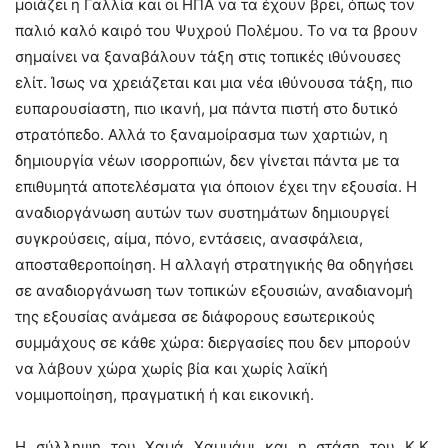
μοιάζει η Γαλλία και οι ΗΠΑ να τα έχουν βρει, όπως τον
παλιό καλό καιρό του Ψυχρού Πολέμου. Το να τα βρουν
σημαίνει να ξαναβάλουν τάξη στις τοπικές ιθύνουσες
ελίτ. Ίσως να χρειάζεται και μια νέα ιθύνουσα τάξη, πιο
ευπαρουσίαστη, πιο ικανή, μα πάντα πιστή στο δυτικό
στρατόπεδο. Αλλά το ξαναμοίρασμα των χαρτιών, η
δημιουργία νέων ισορροπιών, δεν γίνεται πάντα με τα
επιθυμητά αποτελέσματα για όποιον έχει την εξουσία. Η
αναδιοργάνωση αυτών των συστημάτων δημιουργεί
συγκρούσεις, αίμα, πόνο, εντάσεις, ανασφάλεια,
αποσταθεροποίηση. Η αλλαγή στρατηγικής θα οδηγήσει
σε αναδιοργάνωση των τοπικών εξουσιών, αναδιανομή
της εξουσίας ανάμεσα σε διάφορους εσωτερικούς
συμμάχους σε κάθε χώρα: διεργασίες που δεν μπορούν
να λάβουν χώρα χωρίς βία και χωρίς λαϊκή
νομιμοποίηση, πραγματική ή και εικονική.
Η σύλληψη του Χαμά Χαμμάμι και η στάση του Κ.Κ.