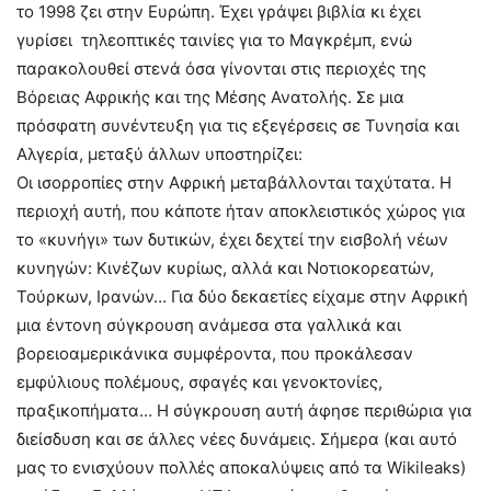
το 1998 ζει στην Ευρώπη. Έχει γράψει βιβλία κι έχει
γυρίσει τηλεοπτικές ταινίες για το Μαγκρέμπ, ενώ
παρακολουθεί στενά όσα γίνονται στις περιοχές της
Βόρειας Αφρικής και της Μέσης Ανατολής. Σε μια
πρόσφατη συνέντευξη για τις εξεγέρσεις σε Τυνησία και
Αλγερία, μεταξύ άλλων υποστηρίζει:
Οι ισορροπίες στην Αφρική μεταβάλλονται ταχύτατα. Η
περιοχή αυτή, που κάποτε ήταν αποκλειστικός χώρος για
το «κυνήγι» των δυτικών, έχει δεχτεί την εισβολή νέων
κυνηγών: Κινέζων κυρίως, αλλά και Νοτιοκορεατών,
Τούρκων, Ιρανών… Για δύο δεκαετίες είχαμε στην Αφρική
μια έντονη σύγκρουση ανάμεσα στα γαλλικά και
βορειοαμερικάνικα συμφέροντα, που προκάλεσαν
εμφύλιους πολέμους, σφαγές και γενοκτονίες,
πραξικοπήματα… Η σύγκρουση αυτή άφησε περιθώρια για
διείσδυση και σε άλλες νέες δυνάμεις. Σήμερα (και αυτό
μας το ενισχύουν πολλές αποκαλύψεις από τα Wikileaks)