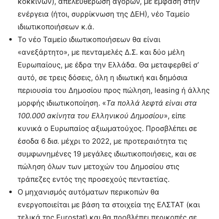
κόκκινων), απελευθέρωση αγορών, με έμφαση στην
ενέργεια (ήτοι, συρρίκνωση της ΔΕΗ), νέο Ταμείο
ιδιωτικοποιήσεων κ.ά.
Το νέο Ταμείο ιδιωτικοποιήσεων θα είναι
«ανεξάρτητο», με πενταμελές Δ.Σ. και δύο μέλη
Ευρωπαίους, με έδρα την Ελλάδα. Θα μεταφερθεί σ’
αυτό, σε τρεις δόσεις, όλη η ιδιωτική και δημόσια
περιουσία του Δημοσίου προς πώληση, leasing ή άλλης
μορφής ιδιωτικοποίηση. «
Τα πολλά λεφτά είναι στα
100.000 ακίνητα του Ελληνικού Δημοσίου
», είπε
κυνικά ο Ευρωπαίος αξιωματούχος. Προσβλέπει σε
έσοδα 6 δισ. μέχρι το 2022, με προτεραιότητα τις
συμφωνημένες 19 μεγάλες ιδιωτικοποιήσεις, και σε
πώληση όλων των μετοχών του Δημοσίου στις
τράπεζες εντός της προσεχούς πενταετίας.
Ο μηχανισμός αυτόματων περικοπών θα
ενεργοποιείται με βάση τα στοιχεία της ΕΛΣΤΑΤ (και
τελικά της Eurostat) και θα προβλέπει περικοπές σε