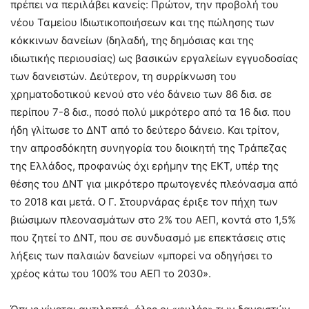
πρέπει να περιλάβει κανείς: Πρώτον, την προβολή του
νέου Ταμείου Ιδιωτικοποιήσεων και της πώλησης των
κόκκινων δανείων (δηλαδή, της δημόσιας και της
ιδιωτικής περιουσίας) ως βασικών εργαλείων εγγυοδοσίας
των δανειστών. Δεύτερον, τη συρρίκνωση του
χρηματοδοτικού κενού στο νέο δάνειο των 86 δισ. σε
περίπου 7-8 δισ., ποσό πολύ μικρότερο από τα 16 δισ. που
ήδη γλίτωσε το ΔΝΤ από το δεύτερο δάνειο. Και τρίτον,
την απροσδόκητη συνηγορία του διοικητή της Τράπεζας
της Ελλάδος, προφανώς όχι ερήμην της ΕΚΤ, υπέρ της
θέσης του ΔΝΤ για μικρότερο πρωτογενές πλεόνασμα από
το 2018 και μετά. Ο Γ. Στουρνάρας έριξε τον πήχη των
βιώσιμων πλεονασμάτων στο 2% του ΑΕΠ, κοντά στο 1,5%
που ζητεί το ΔΝΤ, που σε συνδυασμό με επεκτάσεις στις
λήξεις των παλαιών δανείων «μπορεί να οδηγήσει το
χρέος κάτω του 100% του ΑΕΠ το 2030».