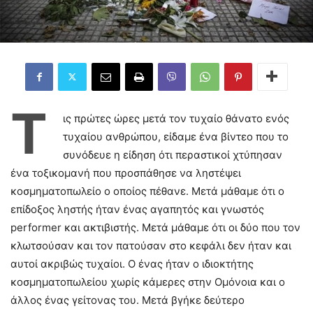
Τ
ις πρώτες ώρες μετά τον τυχαίο θάνατο ενός
τυχαίου ανθρώπου, είδαμε ένα βίντεο που το
συνόδευε η είδηση ότι περαστικοί χτύπησαν
ένα τοξικομανή που προσπάθησε να ληστέψει
κοσμηματοπωλείο ο οποίος πέθανε. Μετά μάθαμε ότι ο
επίδοξος ληστής ήταν ένας αγαπητός και γνωστός
performer και ακτιβιστής. Μετά μάθαμε ότι οι δύο που τον
κλωτσούσαν και τον πατούσαν στο κεφάλι δεν ήταν και
αυτοί ακριβώς τυχαίοι. Ο ένας ήταν ο ιδιοκτήτης
κοσμηματοπωλείου χωρίς κάμερες στην Ομόνοια και ο
άλλος ένας γείτονας του. Μετά βγήκε δεύτερο