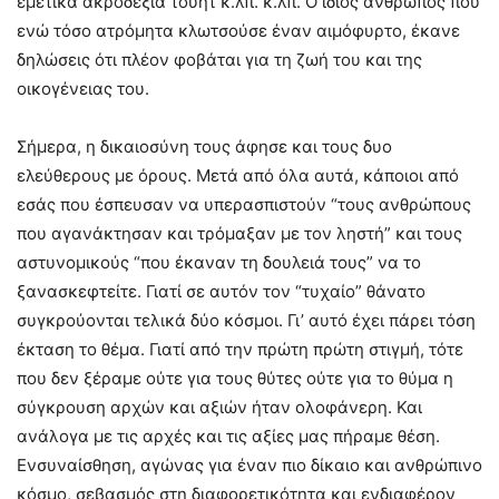
εμετικά ακροδεξιά τουήτ κ.λπ. κ.λπ. Ο ίδιος άνθρωπος που
ενώ τόσο ατρόμητα κλωτσούσε έναν αιμόφυρτο, έκανε
δηλώσεις ότι πλέον φοβάται για τη ζωή του και της
οικογένειας του.
Σήμερα, η δικαιοσύνη τους άφησε και τους δυο
ελεύθερους με όρους. Μετά από όλα αυτά, κάποιοι από
εσάς που έσπευσαν να υπερασπιστούν “τους ανθρώπους
που αγανάκτησαν και τρόμαξαν με τον ληστή” και τους
αστυνομικούς “που έκαναν τη δουλειά τους” να το
ξανασκεφτείτε. Γιατί σε αυτόν τον “τυχαίο” θάνατο
συγκρούονται τελικά δύο κόσμοι. Γι’ αυτό έχει πάρει τόση
έκταση το θέμα. Γιατί από την πρώτη πρώτη στιγμή, τότε
που δεν ξέραμε ούτε για τους θύτες ούτε για το θύμα η
σύγκρουση αρχών και αξιών ήταν ολοφάνερη. Και
ανάλογα με τις αρχές και τις αξίες μας πήραμε θέση.
Ενσυναίσθηση, αγώνας για έναν πιο δίκαιο και ανθρώπινο
κόσμο, σεβασμός στη διαφορετικότητα και ενδιαφέρον