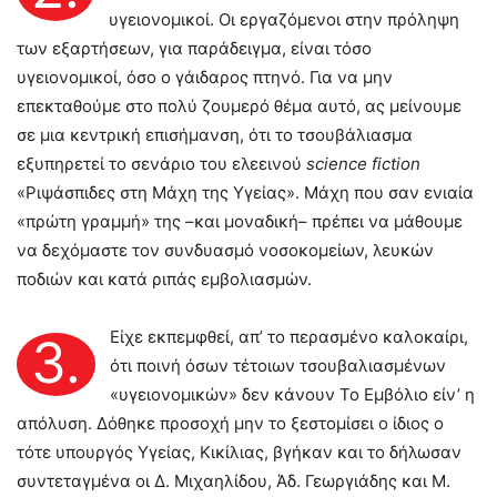
υγειονομικοί. Οι εργαζόμενοι στην πρόληψη
των εξαρτήσεων, για παράδειγμα, είναι τόσο
υγειονομικοί, όσο ο γάιδαρος πτηνό. Για να μην
επεκταθούμε στο πολύ ζουμερό θέμα αυτό, ας μείνουμε
σε μια κεντρική επισήμανση, ότι το τσουβάλιασμα
εξυπηρετεί το σενάριο του ελεεινού
science
fiction
«Ριψάσπιδες στη Μάχη της Υγείας». Μάχη που σαν ενιαία
«πρώτη γραμμή» της –και μοναδική– πρέπει να μάθουμε
να δεχόμαστε τον συνδυασμό νοσοκομείων, λευκών
ποδιών και κατά ριπάς εμβολιασμών.
Είχε εκπεμφθεί, απ’ το περασμένο καλοκαίρι,
3.
ότι ποινή όσων τέτοιων τσουβαλιασμένων
«υγειονομικών» δεν κάνουν Το Εμβόλιο είν’ η
απόλυση. Δόθηκε προσοχή μην το ξεστομίσει ο ίδιος ο
τότε υπουργός Υγείας, Κικίλιας, βγήκαν και το δήλωσαν
συντεταγμένα οι Δ. Μιχαηλίδου, Άδ. Γεωργιάδης και Μ.