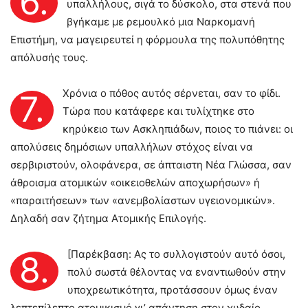
6.
υπαλλήλους, σιγά το δύσκολο, στα στενά που
βγήκαμε με ρεμουλκό μια Ναρκομανή
Επιστήμη, να μαγειρευτεί η φόρμουλα της πολυπόθητης
απόλυσής τους.
Χρόνια ο πόθος αυτός σέρνεται, σαν το φίδι.
7.
Τώρα που κατάφερε και τυλίχτηκε στο
κηρύκειο των Ασκληπιάδων, ποιος το πιάνει: οι
απολύσεις δημόσιων υπαλλήλων στόχος είναι να
σερβιριστούν, ολοφάνερα, σε άπταιστη Νέα Γλώσσα, σαν
άθροισμα ατομικών «οικειοθελών αποχωρήσων» ή
«παραιτήσεων» των «ανεμβολίαστων υγειονομικών».
Δηλαδή σαν ζήτημα Ατομικής Επιλογής.
[Παρέκβαση: Ας το συλλογιστούν αυτό όσοι,
8.
πολύ σωστά θέλοντας να εναντιωθούν στην
υποχρεωτικότητα, προτάσσουν όμως έναν
λεπτεπίλεπτο ατομικισμό γι’ απάντηση στον χυδαίο