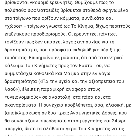
βρίσκονται γκουρμέ ερευνητές. Θυμίζουμε πως το
πολύπαθο σφολιατοειδές βρίσκεται σταθερά σφηνωμένο
στο τρίγωνο που ορίζουν κόμματα, συνδικάτα και
«χώροι» – τρίγωνο γνωστό ως Το Κίνημα, δίχως περιττούς
επιθετικούς προσδιορισμούς. Οι ερευνητές, πάντως,
τονίζουν πως δεν υπάρχει λόγος ανησυχίας για τη
δραστηριότητα, που πρόσφατα εκδηλώθηκε πέριξ της
τυρόπιτας. Επισημαίνουν, μάλιστα, ότι από το κεντρικό
κάλεσμα Του Κινήματος προς τον Εαυτό Του, να
συμμετάσχει Καθολικά και Μαζικά στην εν λόγω
δραστηριότητα («Για την υγεία και την αξιοπρέπεια του
λαού»), έλειπε η παραμικρή αναφορά στους
«υγειονομικούς» σε αναστολή, στα πάσα και στα
σκαναρίσματα. Η συνέχεια προβλέπεται, άρα, κλασική, με
(απο)κλιμάκωση σε δυο-τρεις Αναμνηστικές Δόσεις, που
θα συνδυάζουν οπωσδήποτε στάση εργασίας και 24ωρη
απεργία, ώστε τα αλάθευτα γκρα Του Κινήματος να τις