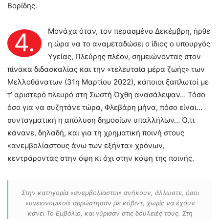
Βορίδης.
Μονάχα όταν, τον περασμένο Δεκέμβρη, ήρθε
4.
η ώρα να το αναμεταδώσει ο ίδιος ο υπουργός
Υγείας, Πλεύρης πλέον, σημειώνοντας στον
πίνακα διδασκαλίας και την «τελευταία μέρα ζωής» των
Μελλοθάνατων (31η Μαρτίου 2022), κάποιοι ξαπλωτοί με
τ’ αριστερό πλευρό στη Σωστή Όχθη ανασάλεψαν… Τόσο
όσο για να συζητάνε τώρα, Φλεβάρη μήνα, πόσο είναι…
συνταγματική η απόλυση δημοσίων υπαλλήλων… Ό,τι
κάνανε, δηλαδή, και για τη χρηματική ποινή στους
«ανεμβολίαστους άνω των εξήντα» χρόνων,
κεντράροντας στην όψη κι όχι στην κόψη της ποινής.
Στην κατηγορία «ανεμβολίαστοι» ανήκουν, άλλωστε, όσοι
«υγειονομικοί» αρρώστησαν με κόβιντ, χωρίς να έχουν
κάνει Το Εμβόλιο, και γύρισαν στις δουλειές τους. Στη