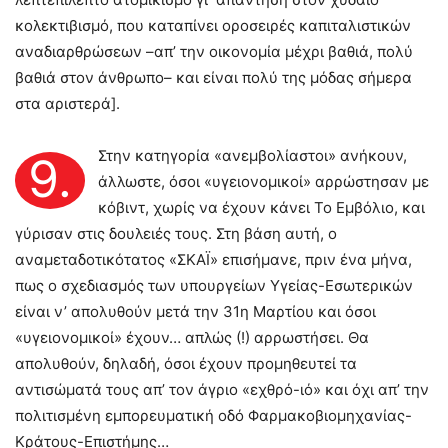
κολεκτιβισμό, που καταπίνει οροσειρές καπιταλιστικών
αναδιαρθρώσεων –απ’ την οικονομία μέχρι βαθιά, πολύ
βαθιά στον άνθρωπο– και είναι πολύ της μόδας σήμερα
στα αριστερά].
Στην κατηγορία «ανεμβολίαστοι» ανήκουν,
9.
άλλωστε, όσοι «υγειονομικοί» αρρώστησαν με
κόβιντ, χωρίς να έχουν κάνει Το Εμβόλιο, και
γύρισαν στις δουλειές τους. Στη βάση αυτή, ο
αναμεταδοτικότατος «ΣΚΑΪ» επισήμανε, πριν ένα μήνα,
πως ο σχεδιασμός των υπουργείων Υγείας-Εσωτερικών
είναι ν’ απολυθούν μετά την 31η Μαρτίου και όσοι
«υγειονομικοί» έχουν… απλώς (!) αρρωστήσει. Θα
απολυθούν, δηλαδή, όσοι έχουν προμηθευτεί τα
αντισώματά τους απ’ τον άγριο «εχθρό-ιό» και όχι απ’ την
πολιτισμένη εμπορευματική οδό Φαρμακοβιομηχανίας-
Κράτους-Επιστήμης…