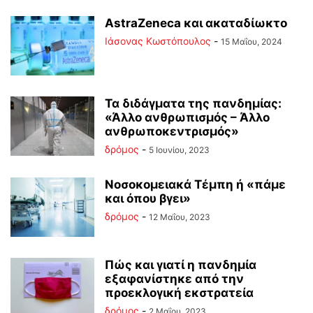
AstraZeneca και ακαταδίωκτο
Ιάσονας Κωστόπουλος
-
15 Μαΐου, 2024
Τα διδάγματα της πανδημίας:
«Άλλο ανθρωπισμός – Άλλο
ανθρωποκεντρισμός»
δρόμος
-
5 Ιουνίου, 2023
Νοσοκομειακά Τέμπη ή «πάμε
και όπου βγει»
δρόμος
-
12 Μαΐου, 2023
Πώς και γιατί η πανδημία
εξαφανίστηκε από την
προεκλογική εκστρατεία
δρόμος
-
2 Μαΐου, 2023