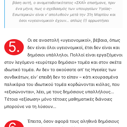
βάση αυτή, ο αναμεταδοτικότατος «ΣΚΑΪ» επισήμανε, πριν
ένα μήνα, πως ο σχεδιασμός των υπουργείων Υγείας-
Εσωτερικών είναι ν’ απολυθούν μετά την 31η Μαρτίου και
όσοι «υγειονομικοί» έχουν… απλώς (!) αρρωστήσει
Οι σε αναστολή «υγειονομικοί», βέβαια, όπως
5.
δεν είναι όλοι υγειονομικοί, έτσι δεν είναι και
δημόσιοι υπάλληλοι. Πολλοί είναι εργαζόμενοι
στον λεγόμενο «ευρύτερο δημόσιο» τομέα και στον σκέτα
ιδιωτικό τομέα. Αν δεν το ακούσατε απ’ τις Ηγεσίες των
συνδικάτων, είν’ επειδή δεν το είπαν – κάτι κουρασμένα
παλικάρια του ιδιωτικού τομέα κορδώνονται κιόλας, που
«εξισώνονται», λέει, με τους δημόσιους υπαλλήλους…
Τέτοια «εξίσωση» μόνο τέτοιες μαθηματικές διάνοιες
μπορούνε να τη λύσουν…
Έπειτα, όσον αφορά τους αληθινά δημόσιους