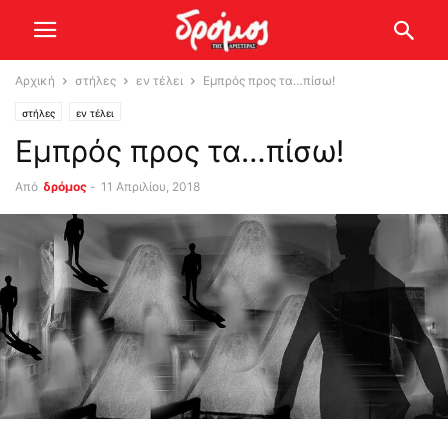
Αρχική
στήλες
εν τέλει
Εμπρός προς τα…πίσω!
στήλες
εν τέλει
Εμπρός προς τα…πίσω!
Από
δρόμος
-
11 Απριλίου, 2018