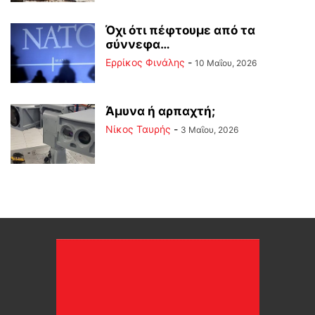
Όχι ότι πέφτουμε από τα
σύννεφα…
Ερρίκος Φινάλης
-
10 Μαΐου, 2026
Άμυνα ή αρπαχτή;
Νίκος Ταυρής
-
3 Μαΐου, 2026