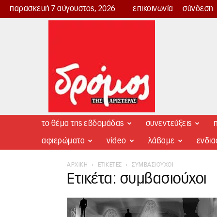
παρασκευή 7 αύγουστος, 2026
επικοινωνία
σύνδεση
Δρόμος
της
Αριστεράς
το θέμα της εβδομάδας
συνεντεύξεις
π
αφιερώματα
video
λάβαμε
ενδι
ΑΡΧΙΚΉ
ΕΤΙΚΈΤΕΣ
ΣΥΜΒΑΣΙΟΎΧΟΙ
Ετικέτα: συμβασιούχοι