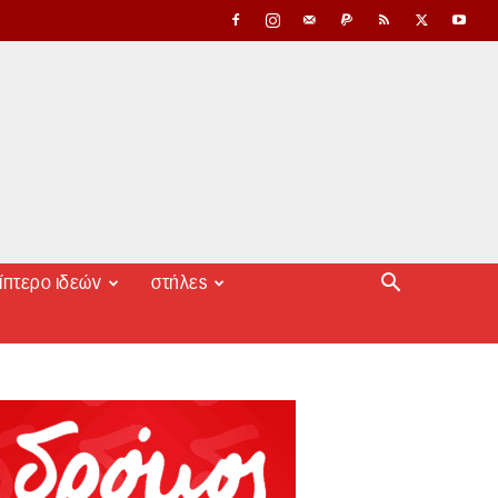
ίπτερο ιδεών
στήλες