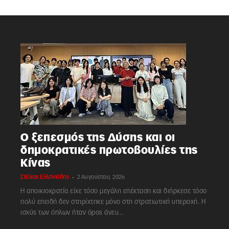
Ο ξεπεσμός της Δύσης και οι
δημοκρατικές πρωτοβουλίες της
Κίνας
-
Στέλιος Ελληνιάδης
2 Αυγούστου, 2026
Η αποικιοκρατία είχε τόσο μεγάλη επέκταση και διήρκεσε τόσο
πολύ επειδή δεν στηρίχτηκε μόνο στη στρατιωτική υπεροχή. Η
ισχύς των όπλων ήταν όρος άνευ...