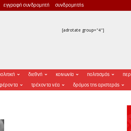
εγγραφή συνδρομητή
συνδρομητής
[adrotate group="4"]
ολιτική
διεθνή
κοινωνία
πολιτισμός
περ
αφέροντα
τρέχοντα νέα
δρόμος της αριστεράς