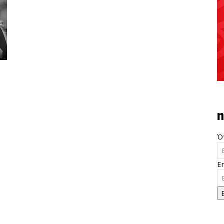
n
Ό
E