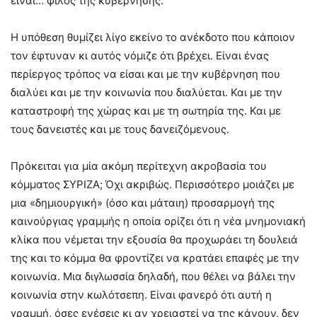
είναι… φίλος της κυβέρνησης.
Η υπόθεση θυμίζει λίγο εκείνο το ανέκδοτο που κάποιον
τον έφτυναν κι αυτός νόμιζε ότι βρέχει. Είναι ένας
περίεργος τρόπος να είσαι και με την κυβέρνηση που
διαλύει και με την κοινωνία που διαλύεται. Και με την
καταστροφή της χώρας και με τη σωτηρία της. Και με
τους δανειστές και με τους δανειζόμενους.
Πρόκειται για μία ακόμη περίτεχνη ακροβασία του
κόμματος ΣΥΡΙΖΑ; Όχι ακριβώς. Περισσότερο μοιάζει με
μια «δημιουργική» (όσο και μάταιη) προσαρμογή της
καινούργιας γραμμής η οποία ορίζει ότι η νέα μνημονιακή
κλίκα που νέμεται την εξουσία θα προχωράει τη δουλειά
της και το κόμμα θα φροντίζει να κρατάει επαφές με την
κοινωνία. Μια διγλωσσία δηλαδή, που θέλει να βάλει την
κοινωνία στην κωλότσεπη. Είναι φανερό ότι αυτή η
γραμμή, όσες ενέσεις κι αν χρειαστεί να της κάνουν, δεν