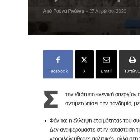
Από
Ρούντι Ρινάλντι
-
27 Απριλίου, 2020
Facebook
X
Email
Τυπών
Σ
την ιδιότυπη «γενική απεργία» 
αντιμετωπίσει την πανδημία, μ
Φάνηκε η έλλειψη ετοιμότητας του συσ
Δεν αναφερόμαστε στην κατάσταση το
νεοφιλελεύθερες πολιτικές, αλλά στη 