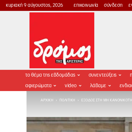
κυριακή 9 αύγουστος, 2026
επικοινωνία
σύνδεση
ε
Δρόμος
της
Αριστεράς
το θέμα της εβδομάδας
συνεντεύξεις
π
αφιερώματα
video
λάβαμε
ενδι
ΑΡΧΙΚΉ
ΠΟΛΙΤΙΚΉ
ΈΞΟΔΟΣ ΣΤΗ ΜΗ ΚΑΝΟΝΙΚΌΤ