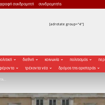
γγραφή συνδρομητή
συνδρομητής
[adrotate group="4"]
ολιτική
διεθνή
κοινωνία
πολιτισμός
περ
αφέροντα
τρέχοντα νέα
δρόμος της αριστεράς
ΗΤΑ…