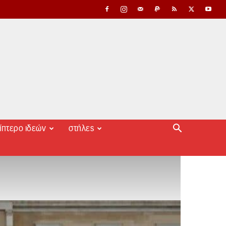
ίπτερο ιδεών
στήλες