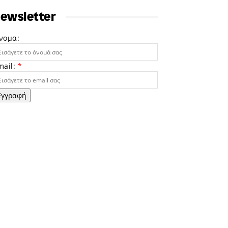
ewsletter
νομα:
mail:
*
Εγγραφή