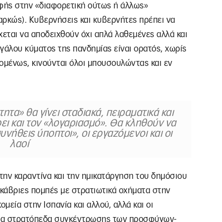
οφής στην «διαφορετική ούτως ή άλλως»
ιαρκώς). Κυβερνήσεις και κυβερνήτες πρέπει να
χεται να αποδειχθούν όχι απλά λαθεμένες αλλά και
γάλου κύματος της πανδημίας είναι ορατός, χωρίς
ομένως, κινούνται όλοι μπουσουλώντας και εν
ητα» θα γίνει σταδιακά, πειραματικά και
ει και τον «λογαριασμό». Θα κληθούν να
νήθεις ύποπτοι», οι εργαζόμενοι και οι
λαοί
 την καραντίνα και την ημικατάργηση του δημόσιου
ακάβριες πομπές με στρατιωτικά οχήματα στην
ομεία στην Ισπανία και αλλού, αλλά και οι
στα στρατόπεδα συγκέντρωσης των προσφύγων-