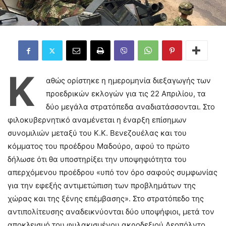
Κ
αθώς ορίστηκε η ημερομηνία διεξαγωγής των
προεδρικών εκλογών για τις 22 Απριλίου, τα
δύο μεγάλα στρατόπεδα αναδιατάσσονται. Στο
φιλοκυβερνητικό αναμένεται η έναρξη επίσημων
συνομιλιών μεταξύ του Κ.Κ. Βενεζουέλας και του
κόμματος του προέδρου Μαδούρο, αφού το πρώτο
δήλωσε ότι θα υποστηρίξει την υποψηφιότητα του
απερχόμενου προέδρου «υπό τον όρο σαφούς συμφωνίας
για την εφεξής αντιμετώπιση των προβλημάτων της
χώρας και της ξένης επέμβασης». Στο στρατόπεδο της
αντιπολίτευσης αναδεικνύονται δύο υποψήφιοι, μετά τον
αποκλεισμό του φυλακισμένου ακροδεξιού Λεοπόλντο