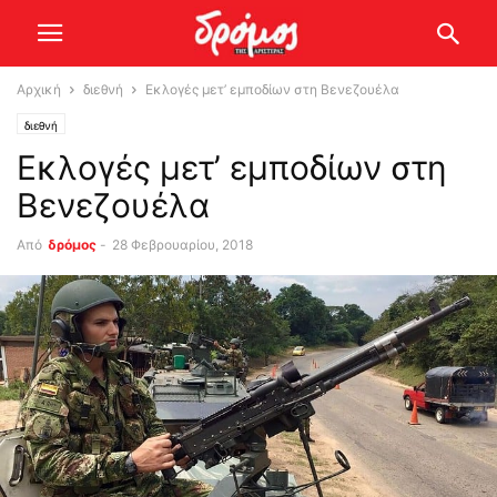
Αρχική
διεθνή
Εκλογές μετ’ εμποδίων στη Βενεζουέλα
διεθνή
Εκλογές μετ’ εμποδίων στη
Βενεζουέλα
Από
δρόμος
-
28 Φεβρουαρίου, 2018