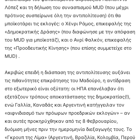
Λόπεζ και τη δήλωση του συνασπισμού MUD (που μέχρι
πρότινος συσπείρωνε όλη την αντιπολίτευση) ότι θα
μποϊκοτάρει τις εκλογές: ο Χένρι Ράμος, επικεφαλής της
«Δημοκρατικής Δράσης» (που διαφώνησε με την απόφαση
του MUD για μποϊκοτάζ), και ο Ανρί Φαλκόν, επικεφαλής
της «Προοδευτικής Κίνησης» (που επίσης συμμετείχε στο
MUD) .
Ακριβώς επειδή η διάσπαση της αντιπολίτευσης αυξάνει
τις πιθανότητες επικράτησης του Μαδούρο, η αντίδραση
στο εξωτερικό είναι οξύτατη: οι ΗΠΑ επανέλαβαν ότι
εξετάζουν τρόπους αποκατάστασης της δημοκρατίας(!),
ενώ Γαλλία, Καναδάς και Αργεντινή κατήγγειλαν τον
«αιφνιδιασμό των πρόωρων προεδρικών εκλογών» – αν
και αυτές προκηρύχθηκαν από τις 8 Φεβρουαρίου,
δυόμιση μήνες πριν την ημερομηνία διεξαγωγής τους. Το
«Γκρουπ της Λίμα» (Αργεντινή, Βραζιλία, Κολομβία, Περού