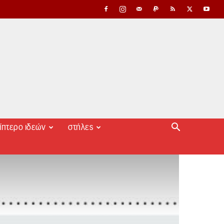
ίπτερο ιδεών
στήλες