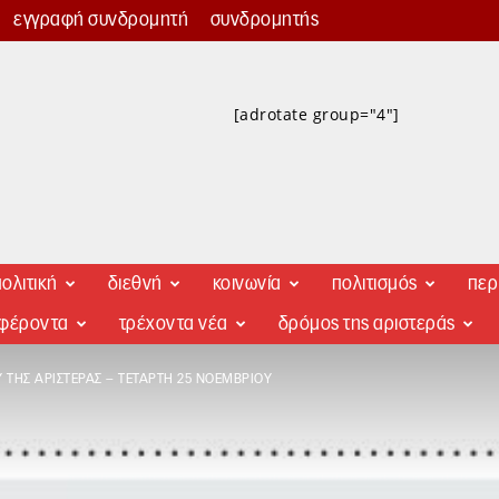
εγγραφή συνδρομητή
συνδρομητής
[adrotate group="4"]
ολιτική
διεθνή
κοινωνία
πολιτισμός
περ
αφέροντα
τρέχοντα νέα
δρόμος της αριστεράς
ΤΗΣ ΑΡΙΣΤΕΡΆΣ – ΤΕΤΆΡΤΗ 25 ΝΟΕΜΒΡΊΟΥ