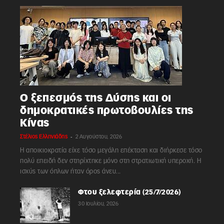
Ο ξεπεσμός της Δύσης και οι
δημοκρατικές πρωτοβουλίες της
Κίνας
-
Στέλιος Ελληνιάδης
2 Αυγούστου, 2026
Η αποικιοκρατία είχε τόσο μεγάλη επέκταση και διήρκεσε τόσο
πολύ επειδή δεν στηρίχτηκε μόνο στη στρατιωτική υπεροχή. Η
ισχύς των όπλων ήταν όρος άνευ...
Φτου ξελεφτερία (25/7/2026)
30 Ιουλίου, 2026