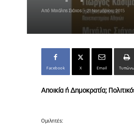
Από
Μιχάλης Σιάχος
-
21 Νοεμβρίου, 2015
Facebook
X
Email
Τυπών
Αποικία ή Δημοκρατία; Πολιτικό
Ομιλητές: