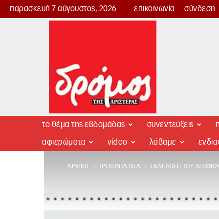
παρασκευή 7 αύγουστος, 2026
επικοινωνία
σύνδεση
Δρόμος
της
Αριστεράς
το θέμα της εβδομάδας
συνεντεύξεις
π
αφιερώματα
video
λάβαμε
ενδι
ΑΡΧΙΚΉ
ΤΡΈΧΟΝΤΑ ΝΈΑ
ΕΚΔΉΛΩΣΗ ΤΟΥ ΔΡΌΜΟΥ 