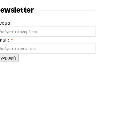
ewsletter
νομα:
mail:
*
Εγγραφή