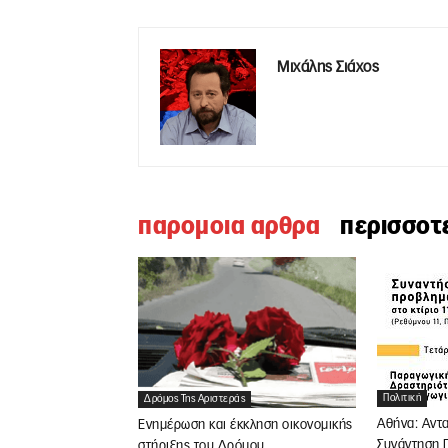
Μιχάλης Σιάχος
παρομοια αρθρα
περισσοτ
Πολιτική
Δρόμος Της Αριστεράς
Αθήνα: Αντ
Ενημέρωση και έκκληση οικονομικής
Συνάντηση 
στήριξης του Δρόμου