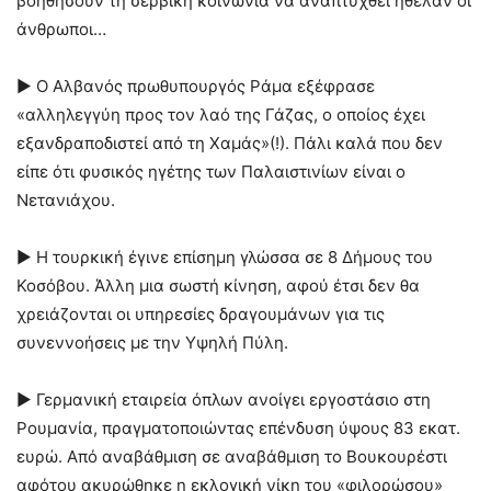
βοηθήσουν τη σερβική κοινωνία να αναπτυχθεί ήθελαν οι
άνθρωποι…
► Ο Αλβανός πρωθυπουργός Ράμα εξέφρασε
«αλληλεγγύη προς τον λαό της Γάζας, ο οποίος έχει
εξανδραποδιστεί από τη Χαμάς»(!). Πάλι καλά που δεν
είπε ότι φυσικός ηγέτης των Παλαιστινίων είναι ο
Νετανιάχου.
► Η τουρκική έγινε επίσημη γλώσσα σε 8 Δήμους του
Κοσόβου. Άλλη μια σωστή κίνηση, αφού έτσι δεν θα
χρειάζονται οι υπηρεσίες δραγουμάνων για τις
συνεννοήσεις με την Υψηλή Πύλη.
► Γερμανική εταιρεία όπλων ανοίγει εργοστάσιο στη
Ρουμανία, πραγματοποιώντας επένδυση ύψους 83 εκατ.
ευρώ. Από αναβάθμιση σε αναβάθμιση το Βουκουρέστι
αφότου ακυρώθηκε η εκλογική νίκη του «φιλορώσου»