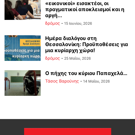
«εικονικοί» εισακτέοι, οι
πραγματικοί αποκλεισμοί και η
αργή...
δρόμος
-
15 Ιουνίου, 2026
Ημέρα διαλόγου στη
Θεσσαλονίκη: Προϋποθέσεις για
μια κυρίαρχη χώρα!
δρόμος
-
25 Μαΐου, 2026
Ο πήχης του κύριου Παπαχελά…
Τάσος Βαρούνης
-
14 Μαΐου, 2026