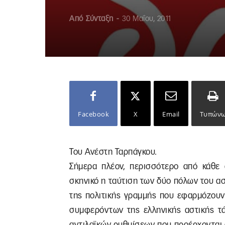
Από
Σύνταξη
-
30 Μαΐου, 2011
Facebook
X
Email
Τυπών
Του Ανέστη Ταρπάγκου.
Σήμερα πλέον, περισσότερο από κάθε ά
σκηνικό η ταύτιση των δύο πόλων του ασ
της πολιτικής γραμμής που εφαρμόζουν
συμφερόντων της ελληνικής αστικής τά
αντιλαϊκών ρυθμίσεων που προέρχονται 