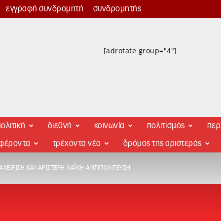
εγγραφή συνδρομητή
συνδρομητής
[adrotate group="4"]
ολιτική
διεθνή
κοινωνία
πολιτισμός
περ
αφέροντα
τρέχοντα νέα
δρόμος της αριστεράς
ΧΕΊΡΙΣΗ ΚΑΙ ΑΡΙΣΤΕΡΉ ΛΑΪΚΉ ΑΝΤΙΠΟΛΊΤΕΥΣΗ