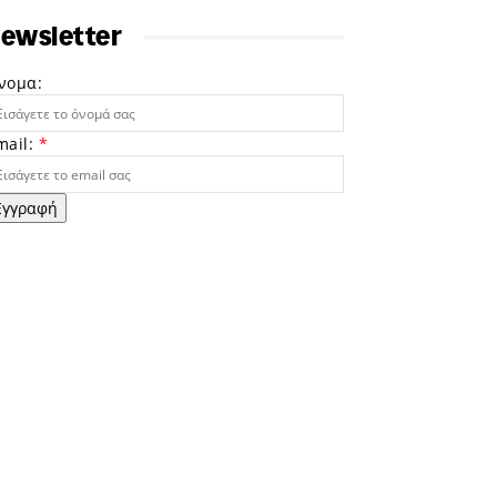
ewsletter
νομα:
mail:
*
Εγγραφή