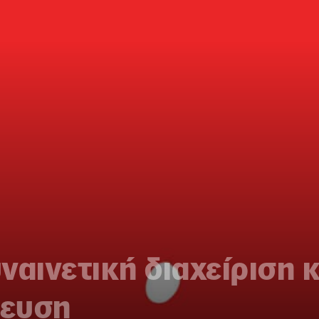
ναινετική διαχείριση 
τευση