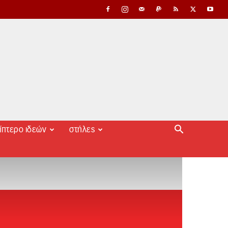
ίπτερο ιδεών
στήλες