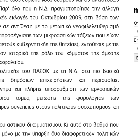
 Παρ’ όλο που η Ν.Δ. πραγματοποίησε την αλλαγή
n
ικές εκλογές του Οκτωβρίου 2009, στη βάση των
Ό
ν σε αντίθεση με το μετωπικό νεοφιλελευθερισμό
ναπροσέγγισης των μικροαστικών τάξεων που είχαν
E
ετούς κυβερνητικής της θητείας), εντούτοις με τις
τον ιστορικό της ρόλο του κόμματος της άμεσης
κεφαλαίου.
ολιτικής του ΠΑΣΟΚ με τη Ν.Δ. στα πιο βασικά
σεις δημόσιων επιχειρήσεων και περιουσίας,
κίνημα και πλήρης απορρύθμιση των εργασιακών
σιου τομέα, μείωσης της φορολογίας των
αρές συνέπειες στους πολιτικούς συσχετισμούς και
ου αστικού δικομματισμού. Kι αυτό στο βαθμό που
ί μόνο με την ύπαρξη δύο διαφορετικών πολιτικών