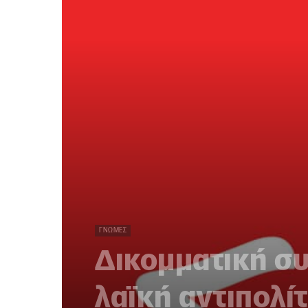
ΓΝΏΜΕΣ
Δικομματική συ
λαϊκή αντιπολί