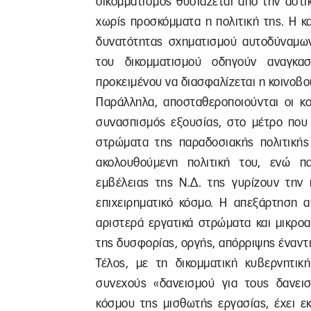
δικομματισμός θυσιάζεται από την αστι
χωρίς προσκόμματα η πολιτική της. Η 
δυνατότητας σχηματισμού αυτοδύναμω
του δικομματισμού οδηγούν αναγκα
προκειμένου να διασφαλίζεται η κοινοβο
Παράλληλα, αποσταθεροποιούνται οι κο
συνασπισμός εξουσίας, στο μέτρο που 
στρώματα της παραδοσιακής πολιτική
ακολουθούμενη πολιτική του, ενώ π
εμβέλειας της Ν.Δ. της γυρίζουν την
επιχειρηματικό κόσμο. Η απεξάρτηση 
αριστερά εργατικά στρώματα και μικροα
της δυσφορίας, οργής, απόρριψης έναντι
Τέλος, με τη δικομματική κυβερνητικ
συνεχούς «δανεισμού για τους δανει
κόσμου της μισθωτής εργασίας, έχει ε