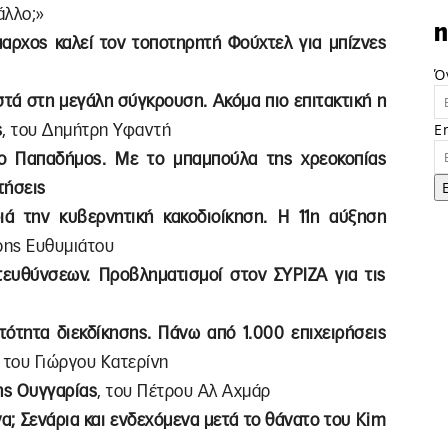
άλλο;»
n
μαρχος καλεί τον τοποτηρητή Φούχτελ για μπίζνες
Ό
στά στη μεγάλη σύγκρουση. Ακόμα πιο επιτακτική η
E
ς
, του Δημήτρη Υφαντή
 ο Παπαδήμος. Με το μπαμπούλα της χρεοκοπίας
τήσεις
ά την κυβερνητική κακοδιοίκηση. Η 11η αύξηση
ρης Ευθυμιάτου
υθύνσεων. Προβληματισμοί στον ΣΥΡΙΖΑ για τις
τητα διεκδίκησης. Πάνω από 1.000 επιχειρήσεις
, του Γιώργου Κατερίνη
ης Ουγγαρίας
, του Πέτρου Αλ Αχμάρ
να; Σενάρια και ενδεχόμενα μετά το θάνατο του Kim