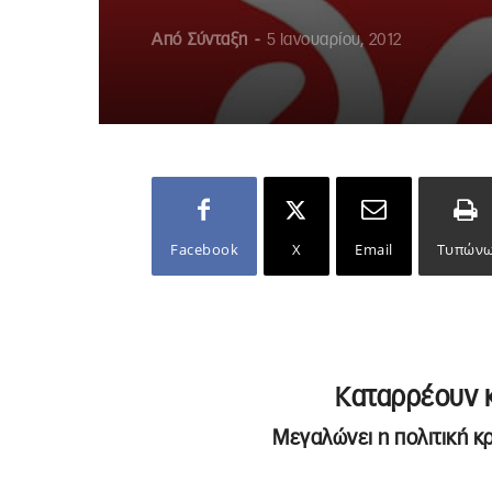
Από
Σύνταξη
-
5 Ιανουαρίου, 2012
Facebook
X
Email
Τυπών
Καταρρέουν 
Μεγαλώνει η πολιτική κ