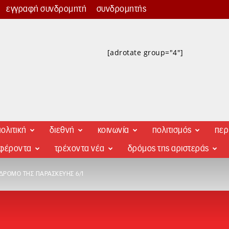
εγγραφή συνδρομητή
συνδρομητής
[adrotate group="4"]
ολιτική
διεθνή
κοινωνία
πολιτισμός
περ
αφέροντα
τρέχοντα νέα
δρόμος της αριστεράς
 ΔΡΌΜΟ ΤΗΣ ΠΑΡΑΣΚΕΥΉΣ 6/1