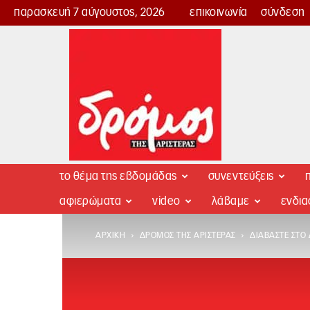
παρασκευή 7 αύγουστος, 2026
επικοινωνία
σύνδεση
Δρόμος
της
Αριστεράς
το θέμα της εβδομάδας
συνεντεύξεις
π
αφιερώματα
video
λάβαμε
ενδι
ΑΡΧΙΚΉ
ΔΡΌΜΟΣ ΤΗΣ ΑΡΙΣΤΕΡΆΣ
ΔΙΑΒΆΣΤΕ ΣΤΟ