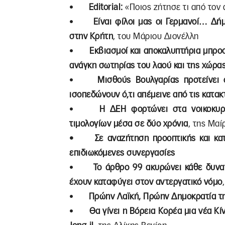
•
Editorial:
«Ποιος ζήτησε τι από τον 
•
Είναι φίλοι μας οι Γερμανοί… Δή
στην Κρήτη
, του Μάριου Διονέλλη
•
Εκβιασμοί και αποκαλυπτήρια μπρο
ανάγκη σωτηρίας του λαού και της χώρα
•
Μισθούς Βουλγαρίας προτείνει
ισοπεδώνουν ό,τι απέμεινε από τις κατακ
•
H ΔΕΗ φορτώνει στα νοικοκυρι
τιμολογίων μέσα σε δύο χρόνια
, της Μαί
• Σε αναζήτηση προοπτικής και κατε
επιδιωκόμενες συνεργασίες
•
Το άρθρο 99 ακυρώνει κάθε δυνατό
έχουν καταφύγει στον αντεργατικό νόμο
•
Πρώην Λαϊκή, Πρώην Δημοκρατία τ
•
Θα γίνει η Βόρεια Κορέα μια νέα Κί