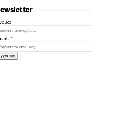
ewsletter
νομα:
mail:
*
Εγγραφή