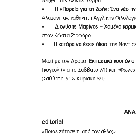
Jong-il
, της Αλίκης Βεγίρη
•
H «Πορεία για τη Ζωή»: Ένα νέο π
Αλαζάνι, αν. καθηγητή Αγγλικής Φιλολογ
•
Διονύσης Μαρίνος – Χαμένα κορμιά
στον Κώστα Στοφόρο
•
Η κατάρα να έχεις δίκιο
, της Νάντι
Μαζί με τον Δρόμο:
Εκπτωτικά κουπόνια
Γκογκόλ (για το Σάββατο 7/1) και «Φωνέ
(Σάββατο 7/1 & Κυριακή 8/1).
ΑΝΑ
editorial
«Ποιος ζήτησε τι από τον άλλο;»