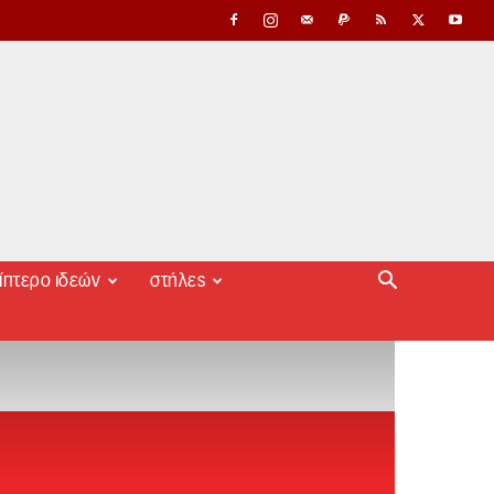
ίπτερο ιδεών
στήλες