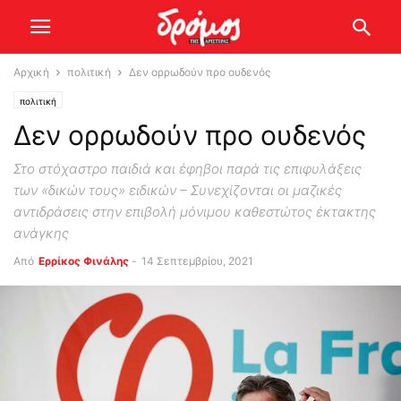
Αρχική
πολιτική
Δεν ορρωδούν προ ουδενός
πολιτική
Δεν ορρωδούν προ ουδενός
Στο στόχαστρο παιδιά και έφηβοι παρά τις επιφυλάξεις
των «δικών τους» ειδικών – Συνεχίζονται οι μαζικές
αντιδράσεις στην επιβολή μόνιμου καθεστώτος έκτακτης
ανάγκης
Από
Ερρίκος Φινάλης
-
14 Σεπτεμβρίου, 2021