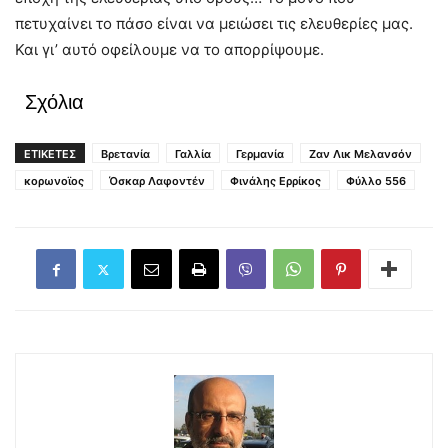
πετυχαίνει το πάσο είναι να μειώσει τις ελευθερίες μας.
Και γι’ αυτό οφείλουμε να το απορρίψουμε.
Σχόλια
ΕΤΙΚΕΤΕΣ
Βρετανία
Γαλλία
Γερμανία
Ζαν Λικ Μελανσόν
κορωνοϊος
Όσκαρ Λαφοντέν
Φινάλης Ερρίκος
Φύλλο 556