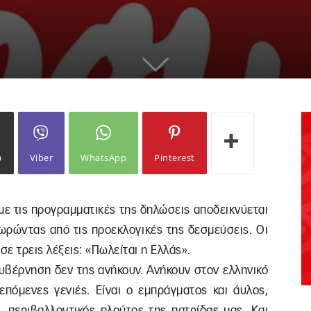
ω
Viber
WhatsApp
Pinterest
ε τις προγραμματικές της δηλώσεις αποδεικνύεται
ωρώντας από τις προεκλογικές της δεσμεύσεις. Οι
ε τρεις λέξεις: «Πωλείται η Ελλάς».
κυβέρνηση δεν της ανήκουν. Ανήκουν στον ελληνικό
 επόμενες γενιές. Είναι ο εμπράγματος και άυλος,
ς, περιβαλλοντικός πλούτος της πατρίδας μας. Και