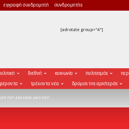
εγγραφή συνδρομητή
συνδρομητής
[adrotate group="4"]
ολιτική
διεθνή
κοινωνία
πολιτισμός
περ
αφέροντα
τρέχοντα νέα
δρόμος της αριστεράς
ΆΤΙ ΠΟΥ ΔΕΝ ΕΊΝΑΙ ΔΙΚΌ ΣΟΥ!