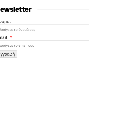
ewsletter
νομα:
mail:
*
Εγγραφή