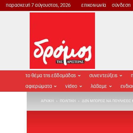
παρασκευή 7 αύγουστος, 2026
επικοινωνία
σύνδεση
Δρόμος
της
Αριστεράς
το θέμα της εβδομάδας
συνεντεύξεις
π
αφιερώματα
video
λάβαμε
ενδι
ΑΡΧΙΚΉ
ΠΟΛΙΤΙΚΉ
ΔΕΝ ΜΠΟΡΕΊΣ ΝΑ ΠΟΥΛΉΣΕΙΣ Κ