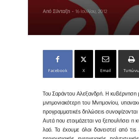
Από
Σύνταξη
-
16 Ιουλίου, 2012
Facebook
X
Email
Τυπών
Του Σαράντου Αλεξανδρή. Η κυβέρνηση μ
μνημονιακότερη του Μνημονίου, υπαναχ
προγραμματικές δηλώσεις συνοψίζονται σ
Αυτά που ετοιμάζεται να ξεπουλήσει η 
λαό. Τα έχουμε όλοι δανειστεί από τις
περιουσιακός, ενεργειακός, πολιτισμικό