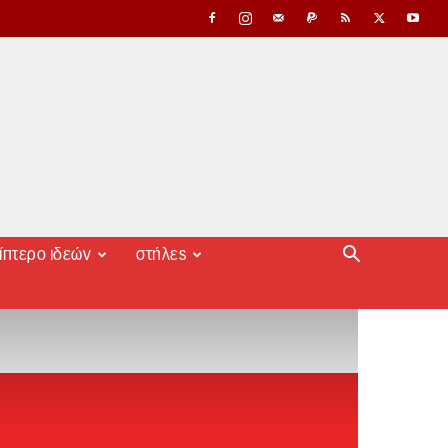
ίπτερο ιδεών
στήλες