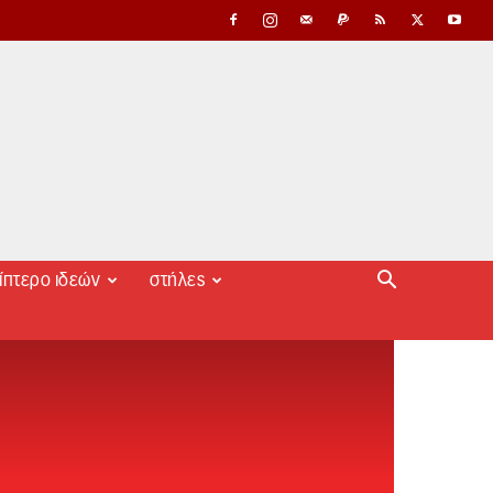
ίπτερο ιδεών
στήλες