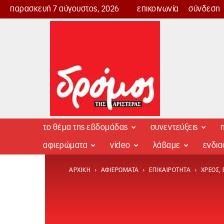
παρασκευή 7 αύγουστος, 2026
επικοινωνία
σύνδεση
Δρόμος
της
Αριστεράς
το θέμα της εβδομάδας
συνεντεύξεις
π
αφιερώματα
video
λάβαμε
ενδι
ΑΡΧΙΚΉ
ΑΦΙΕΡΏΜΑΤΑ
ΕΠΙΚΑΙΡΌΤΗΤΑ
ΧΡΈΟΣ,