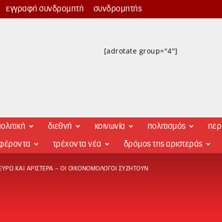
εγγραφή συνδρομητή
συνδρομητής
[adrotate group="4"]
ολιτική
διεθνή
κοινωνία
πολιτισμός
περ
αφέροντα
τρέχοντα νέα
δρόμος της αριστεράς
 ΕΥΡΏ ΚΑΙ ΑΡΙΣΤΕΡΆ – ΟΙ ΟΙΚΟΝΟΜΟΛΌΓΟΙ ΣΥΖΗΤΟΎΝ