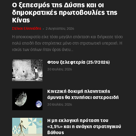
Ο ξεπεσμός της Δύσης και οι
δημοκρατικές πρωτοβουλίες της
Κίνας
-
Στέλιος Ελληνιάδης
2 Αυγούστου, 2026
Η αποικιοκρατία είχε τόσο μεγάλη επέκταση και διήρκεσε τόσο
πολύ επειδή δεν στηρίχτηκε μόνο στη στρατιωτική υπεροχή. Η
ισχύς των όπλων ήταν όρος άνευ...
Φτου ξελεφτερία (25/7/2026)
30 Ιουλίου, 2026
Κινεζική δοκιμή πλανητικής
άμυνας θα χτυπήσει αστεροειδή
30 Ιουλίου, 2026
Η μη εκλογική πρόταση του
«3,5%» και η ανάγκη στρατηγικού
βάθους