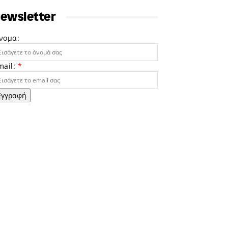
ewsletter
νομα:
mail:
*
Εγγραφή