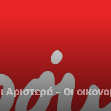
ι Αριστερά – Οι οικον