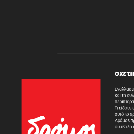
σχετι
Εναλλακτι
και τη συ
περίπτερα
Τι είδους
αυτό το ε
Δρόμος πρ
συμβολή δ