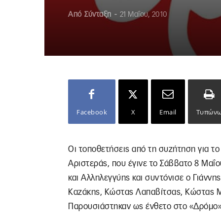
Από
Σύνταξη
-
21 Μαΐου, 2010
Facebook
X
Email
Τυπών
Οι τοποθετήσεις από τη συζήτηση για το
Αριστεράς, που έγινε το Σάββατο 8 Μα
και Αλληλεγγύης και συντόνισε ο Γιάννη
Καζάκης, Κώστας Λαπαβίτσας, Κώστας Με
Παρουσιάστηκαν ως ένθετο στο «Δρόμο» 