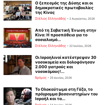
Ο ξεπεσμός της Δύσης και οι
δημοκρατικές πρωτοβουλίες
της Κίνας
Στέλιος Ελληνιάδης
-
2 Αυγούστου, 2026
Από τη Σοβιετική Ένωση στην
Κίνα: Η προσπάθεια για το
σοσιαλισμό...
Στέλιος Ελληνιάδης
-
22 Ιουλίου, 2026
Οι Ισραηλινοί κατέστρεψαν 30
νοσοκομεία και δολοφόνησαν
2.000 γιατρούς και
νοσοκόμους!...
δρόμος
-
25 Ιουνίου, 2026
Το Ολοκαύτωμα στη Γάζα, το
πρόγραμμα βασανιστηρίων του
Ισραήλ και τα...
δρόμος
-
14 Ιουνίου, 2026