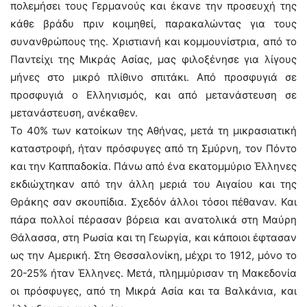
πολεμήσει τους Γερμανούς και έκανε την προσευχή της
κάθε βράδυ πριν κοιμηθεί, παρακαλώντας για τους
συνανθρώπους της. Χριστιανή και κομμουνίστρια, από το
Παντείχι της Μικράς Ασίας, μας φιλοξένησε για λίγους
μήνες στο μικρό πλίθινο σπιτάκι. Από προσφυγιά σε
προσφυγιά ο Ελληνισμός, και από μετανάστευση σε
μετανάστευση, ανέκαθεν.
Το 40% των κατοίκων της Αθήνας, μετά τη μικρασιατική
καταστροφή, ήταν πρόσφυγες από τη Σμύρνη, τον Πόντο
και την Καππαδοκία. Πάνω από ένα εκατομμύριο Έλληνες
εκδιώχτηκαν από την άλλη μεριά του Αιγαίου και της
Θράκης σαν σκουπίδια. Σχεδόν άλλοι τόσοι πέθαναν. Και
πάρα πολλοί πέρασαν βόρεια και ανατολικά στη Μαύρη
Θάλασσα, στη Ρωσία και τη Γεωργία, και κάποιοι έφτασαν
ως την Αμερική. Στη Θεσσαλονίκη, μέχρι το 1912, μόνο το
20-25% ήταν Έλληνες. Μετά, πλημμύρισαν τη Μακεδονία
οι πρόσφυγες, από τη Μικρά Ασία και τα Βαλκάνια, και