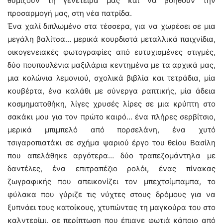
θυμίζουν τη γενέτειρά μας και να βοηθούν την
προσαρμογή μας, στη νέα πατρίδα.
Ένα χαλί διπλωμένο στα τέσσερα, για να χωρέσει σε μια
μεγάλη βαλίτσα… μερικά κουρδιστά μεταλλικά παιχνίδια,
οικογενειακές φωτογραφίες από ευτυχισμένες στιγμές,
δύο πουπουλένια μαξιλάρια κεντημένα με τα αρχικά μας,
μια κολώνια λεμονιού, σχολικά βιβλία και τετράδια, μία
κουβέρτα, ένα καλάθι με σύνεργα ραπτικής, μία άδεια
κοσμηματοθήκη, λίγες χρυσές λίρες σε μια κρύπτη στο
σακάκι μου για τον πρώτο καιρό… ένα πλήρες σερβίτσιο,
μερικά μπιμπελό από πορσελάνη, ένα χυτό
τσιγαροπιατάκι σε σχήμα ψαριού έργο του θείου Βασίλη
που απελάθηκε αργότερα… δύο τραπεζομάντηλα με
δαντέλες, ένα επιτραπέζιο ρολόι, ένας πίνακας
ζωγραφικής που απεικονίζει τον μπεχτσίμπαμπα, το
φύλακα που γύριζε τις νύχτες στους δρόμους για να
ξυπνάει τους κατοίκους, χτυπώντας τη μαγκούρα του στο
καλντερίμι, σε περίπτωση που έπιανε φωτιά κάποιο από