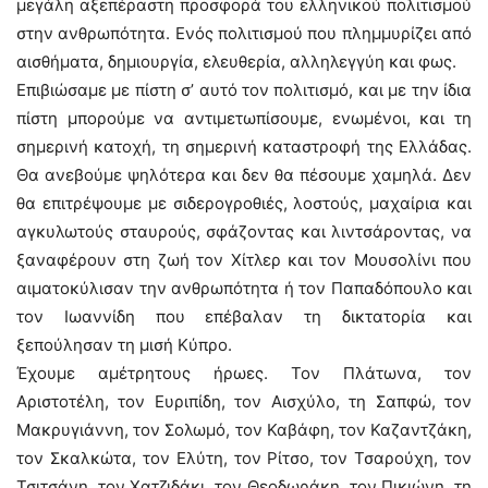
μεγάλη αξεπέραστη προσφορά του ελληνικού πολιτισμού
στην ανθρωπότητα. Ενός πολιτισμού που πλημμυρίζει από
αισθήματα, δημιουργία, ελευθερία, αλληλεγγύη και φως.
Επιβιώσαμε με πίστη σ’ αυτό τον πολιτισμό, και με την ίδια
πίστη μπορούμε να αντιμετωπίσουμε, ενωμένοι, και τη
σημερινή κατοχή, τη σημερινή καταστροφή της Ελλάδας.
Θα ανεβούμε ψηλότερα και δεν θα πέσουμε χαμηλά. Δεν
θα επιτρέψουμε με σιδερογροθιές, λοστούς, μαχαίρια και
αγκυλωτούς σταυρούς, σφάζοντας και λιντσάροντας, να
ξαναφέρουν στη ζωή τον Χίτλερ και τον Μουσολίνι που
αιματοκύλισαν την ανθρωπότητα ή τον Παπαδόπουλο και
τον Ιωαννίδη που επέβαλαν τη δικτατορία και
ξεπούλησαν τη μισή Κύπρο.
Έχουμε αμέτρητους ήρωες. Τον Πλάτωνα, τον
Αριστοτέλη, τον Ευριπίδη, τον Αισχύλο, τη Σαπφώ, τον
Μακρυγιάννη, τον Σολωμό, τον Καβάφη, τον Καζαντζάκη,
τον Σκαλκώτα, τον Ελύτη, τον Ρίτσο, τον Τσαρούχη, τον
Τσιτσάνη, τον Χατζιδάκι, τον Θεοδωράκη, τον Πικιώνη, τη