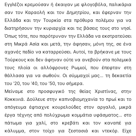
Εγγλέζοι κρεμούσαν ή έκαιγαν με φλογοβόλα, παλικάρια
σαν τον Καραολή και τον Δημητρίου, και έφερναν την
Ελλάδα και την Τουρκία στα πρόθυρα πολέμου για να
διατηρήσουν την κυριαρχία και τις βάσεις τους στο νησί.
Όπως τότε, που παρότρυναν την Ελλάδα να εκστρατεύσει
στη Μικρά Ασία και μετά, την άφησαν, μόνη της, σε ένα
αχανές πεδίο να καταρρεύσει. Αυτοί, τα βρήκανε με τους
Τούρκους και δεν άφηναν ούτε να ανεβούν στα πολεμικά
τους πλοία οι αλλόφρονες Ρωμιοί, που έπεφταν στη
θάλλασα για να σωθούν. Οι σύμμαχοί μας… τη δεκαετία
του ’20, του ’40, του ’50, του σήμερα.
Μείναμε στο προσφυγικό της θείας Χριστίνας, στην
Κοκκινιά. Δούλευε στην καπνοβιομηχανία το πρωί και το
απόγευμα έφτιαχνε κουρελούδες στον αργαλιό, μικρά
έργα τέχνης από πολύχρωμα κομμάτια υφάσματος… στο
πάτωμα για χαλί, στο κρεβάτι και τον καναπέ για
κάλυμμα, στον τοίχο για ζεστασιά και ντεκόρ. Είχε