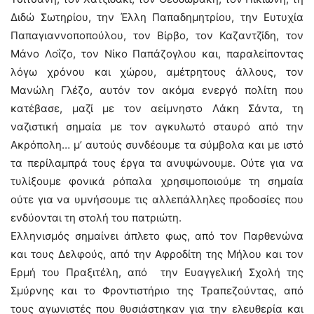
Διδώ Σωτηρίου, την Έλλη Παπαδημητρίου, την Ευτυχία
Παπαγιαννοποπούλου, τον Βίρβο, τον Καζαντζίδη, τον
Μάνο Λοΐζο, τον Νίκο Παπάζογλου και, παραλείποντας
λόγω χρόνου και χώρου, αμέτρητους άλλους, τον
Μανώλη Γλέζο, αυτόν τον ακόμα ενεργό πολίτη που
κατέβασε, μαζί με τον αείμνηστο Λάκη Σάντα, τη
ναζιστική σημαία με τον αγκυλωτό σταυρό από την
Ακρόπολη… μ’ αυτούς συνδέουμε τα σύμβολα και με ιστό
τα περίλαμπρά τους έργα τα ανυψώνουμε. Ούτε για να
τυλίξουμε φονικά ρόπαλα χρησιμοποιούμε τη σημαία
ούτε για να υμνήσουμε τις αλλεπάλληλες προδοσίες που
ενδύονται τη στολή του πατριώτη.
Ελληνισμός σημαίνει άπλετο φως, από τον Παρθενώνα
και τους Δελφούς, από την Αφροδίτη της Μήλου και τον
Ερμή του Πραξιτέλη, από την Ευαγγελική Σχολή της
Σμύρνης και το Φροντιστήριο της Τραπεζούντας, από
τους αγωνιστές που θυσιάστηκαν για την ελευθερία και