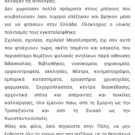
άλλαξαν τις αναλογίες.
Δεν χωρούσαν πολλά πράγματα στους μπόγους που
κουβαλούσαν όσοι τυχεροί επέζησαν και βρήκαν μέσο
για να φτάσουν στην Ελλάδα. Ολόκληρος ο υλικός
πολιτισμός τους εγκαταλείφθηκε.
Σχολεία, σχολεία, σχολεία! Μεγαλοπρεπή, όχι σαν αυτά
που φτιάχνουν τώρα, σκέτο τσιμέντο και κάγκελα, που
περισσότερο θυμίζουν φυλακές ανηλίκων παρά αίθουσες
διδασκαλίας. Βιβλιοθήκες, νοσοκομεία, γηροκομεία,
ορφανοτροφεία, εκκλησίες, θέατρα, κινηματογράφοι,
εμπορικά καταστήματα, εργαστήρια χρυσοχοΐας,
φαρμακεία, ζαχαροπλαστεία, κέντρα διασκέδασης,
αρχοντικά σπίτια και απέραντες και ποικίλες
καλλιέργειες, όλα έμειναν πίσω, από τη Σμύρνη ως την
Τραπεζούντα και από τη Σινασό ως την
Κωνσταντινούπολη.
Φίλες και φίλοι, όσοι πηγαίνετε στην Πόλη, να μην
ξοδεύετε όλο το χρόνο σας στα παζάρια με τα δερμάτινα