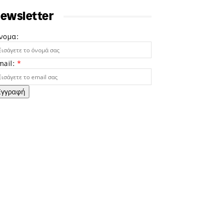
ewsletter
νομα:
mail:
*
Εγγραφή