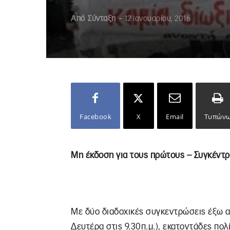
Από
Σύνταξη
-
12 Ιανουαρίου, 2016
Facebook
X
Email
Τυπών
Μη έκδοση για τους πρώτους – Συγκέντρ
Με δύο διαδοχικές συγκεντρώσεις έξω απ
Δευτέρα στις 9.30π.μ.), εκατοντάδες πο