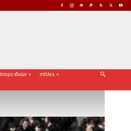
ίπτερο ιδεών
στήλες