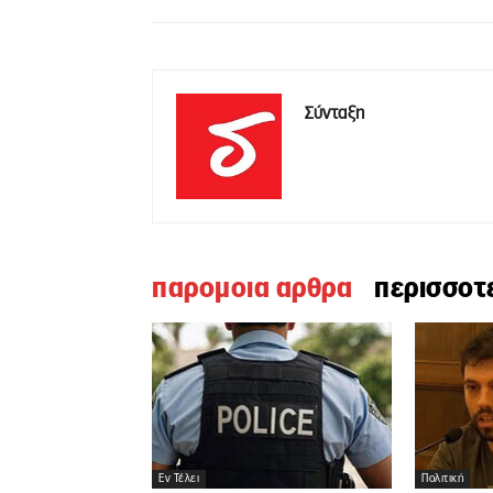
Σύνταξη
παρομοια αρθρα
περισσοτ
Εν Τέλει
Πολιτική