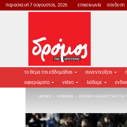
παρασκευή 7 αύγουστος, 2026
επικοινωνία
σύνδεση
Δρόμος
της
Αριστεράς
το θέμα της εβδομάδας
συνεντεύξεις
π
αφιερώματα
video
λάβαμε
ενδι
ΑΡΧΙΚΉ
ΚΟΙΝΩΝΊΑ
ΜΠΛΌΚΟ ΑΛΛΗΛΕΓΓΎΗΣ ΓΙΑ Τ