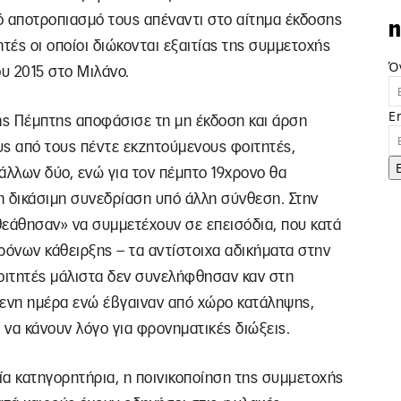
κό αποτροπιασμό τους απέναντι στο αίτημα έκδοσης
n
τές οι οποίοι διώκονται εξαιτίας της συμμετοχής
Ό
υ 2015 στο Μιλάνο.
E
ς Πέμπτης αποφάσισε τη μη έκδοση και άρση
υς από τους πέντε εκζητούμενους φοιτητές,
άλλων δύο, ενώ για τον πέμπτο 19χρονο θα
τη δικάσιμη συνεδρίαση υπό άλλη σύνθεση. Στην
εθεάθησαν» να συμμετέχουν σε επεισόδια, που κατά
χρόνων κάθειρξης – τα αντίστοιχα αδικήματα στην
οιτητές μάλιστα δεν συνελήφθησαν καν στη
ενη ημέρα ενώ έβγαιναν από χώρο κατάληψης,
να κάνουν λόγο για φρονηματικές διώξεις.
ία κατηγορητήρια, η ποινικοποίηση της συμμετοχής