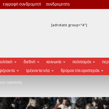
εγγραφή συνδρομητή
συνδρομητής
[adrotate group="4"]
ολιτική
διεθνή
κοινωνία
πολιτισμός
περ
αφέροντα
τρέχοντα νέα
δρόμος της αριστεράς
ΟΥΣ 5 ΦΟΙΤΗΤΈΣ