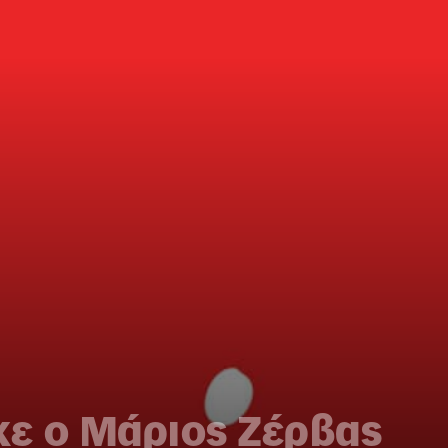
ε ο Μάριος Ζέρβας