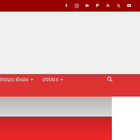
ίπτερο ιδεών
στήλες