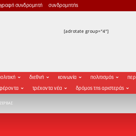
γγραφή συνδρομητή
συνδρομητής
[adrotate group="4"]
ολιτική
διεθνή
κοινωνία
πολιτισμός
περ
αφέροντα
τρέχοντα νέα
δρόμος της αριστεράς
ΖΈΡΒΑΣ