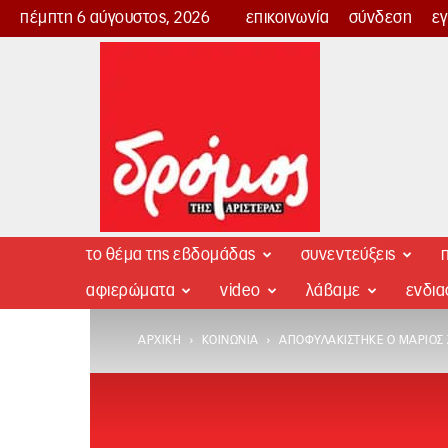
πέμπτη 6 αύγουστος, 2026
επικοινωνία
σύνδεση
ε
Δρόμος
της
Αριστεράς
το θέμα της εβδομάδας
συνεντεύξεις
π
αφιερώματα
video
λάβαμε
ενδι
ΑΡΧΙΚΉ
ΚΟΙΝΩΝΊΑ
ΑΠΟΦΥΛΑΚΊΣΤΗΚΕ Ο ΜΆΡΙΟΣ 