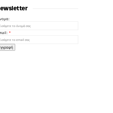
ewsletter
νομα:
mail:
*
Εγγραφή