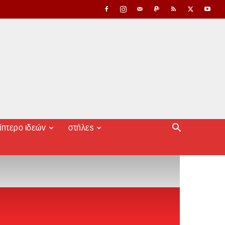
ίπτερο ιδεών
στήλες