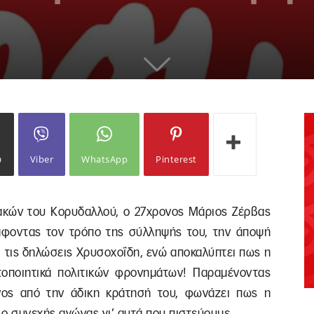
ω
Viber
WhatsApp
Pinterest
κών του Κορυδαλλού, ο 27χρονος Μάριος Ζέρβας
άφοντας τον τρόπο της σύλληψής του, την άποψή
ι τις δηλώσεις Χρυσοχοΐδη, ενώ αποκαλύπτει πως η
στοποιητικά πολιτικών φρονημάτων! Παραμένοντας
νος από την άδικη κράτησή του, φωνάζει πως η
 ο συνεχής αγώνας γι’ αυτά που πιστεύουμε.