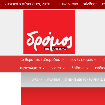
κυριακή 9 αύγουστος, 2026
επικοινωνία
σύνδεση
ε
Δρόμος
της
Αριστεράς
το θέμα της εβδομάδας
συνεντεύξεις
π
αφιερώματα
video
λάβαμε
ενδι
ΑΡΧΙΚΉ
ΠΟΛΙΤΙΚΉ
ΣΥΝΈΝΤΕΥΞΗ ΤΟΥ ΜΆΡΙΟΥ Ζ. 