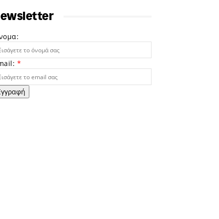
ewsletter
νομα:
mail:
*
Εγγραφή