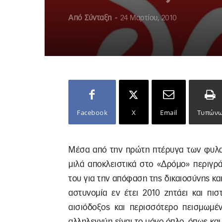
Από
Σύνταξη
-
24 Μαρτίου, 2010
Facebook
X
Email
Τυπών
Μέσα από την πρώτη πτέρυγα των φυλα
μιλά αποκλειστικά στο «Δρόμο» περιγρ
του για την απόφαση της δικαιοσύνης κα
αστυνομία εν έτει 2010 ζητάει και πι
αισιόδοξος και περισσότερο πεισμωμέ
αλληλεγγύη είναι το μόνο όπλο, όπως και