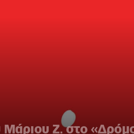
 Μάριου Ζ. στο «Δρόμ