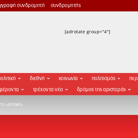
γγραφή συνδρομητή
συνδρομητής
[adrotate group="4"]
ολιτική
διεθνή
κοινωνία
πολιτισμός
περ
αφέροντα
τρέχοντα νέα
δρόμος της αριστεράς
ΣΤΟ «ΔΡΌΜΟ»