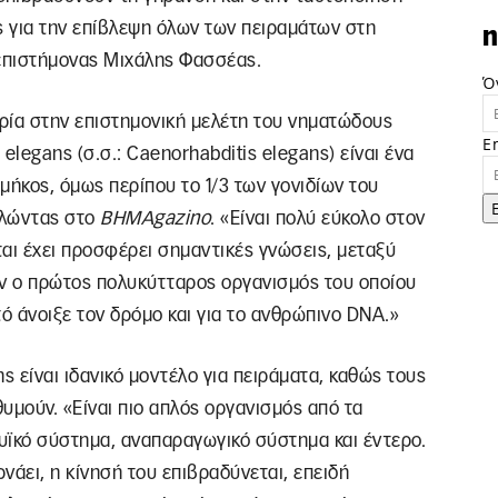
 για την επίβλεψη όλων των πειραμάτων στη
n
 επιστήμονας Μιχάλης Φασσέας.
Ό
ιρία στην επιστημονική μελέτη του νηματώδους
E
elegans (σ.σ.: Caenorhabditis elegans) είναι ένα
 μήκος, όμως περίπου το 1/3 των γονιδίων του
ιλώντας στο
ΒΗΜΑgazinο
. «Είναι πολύ εύκολο στον
ται έχει προσφέρει σημαντικές γνώσεις, μεταξύ
αν ο πρώτος πολυκύτταρος οργανισμός του οποίου
ό άνοιξε τον δρόμο και για το ανθρώπινο DNA.»
 είναι ιδανικό μοντέλο για πειράματα, καθώς τους
υμούν. «Είναι πιο απλός οργανισμός από τα
μυϊκό σύστημα, αναπαραγωγικό σύστημα και έντερο.
ρνάει, η κίνησή του επιβραδύνεται, επειδή