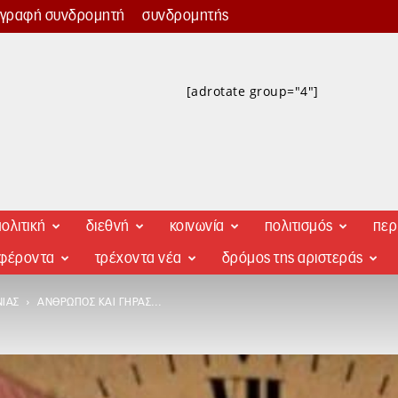
γγραφή συνδρομητή
συνδρομητής
[adrotate group="4"]
ολιτική
διεθνή
κοινωνία
πολιτισμός
περ
αφέροντα
τρέχοντα νέα
δρόμος της αριστεράς
ΝΊΑΣ
ΆΝΘΡΩΠΟΣ ΚΑΙ ΓΉΡΑΣ…