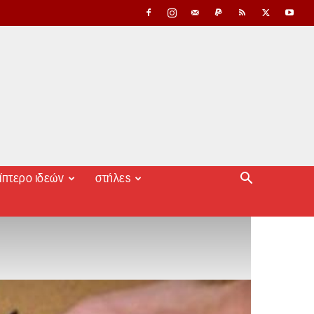
ίπτερο ιδεών
στήλες