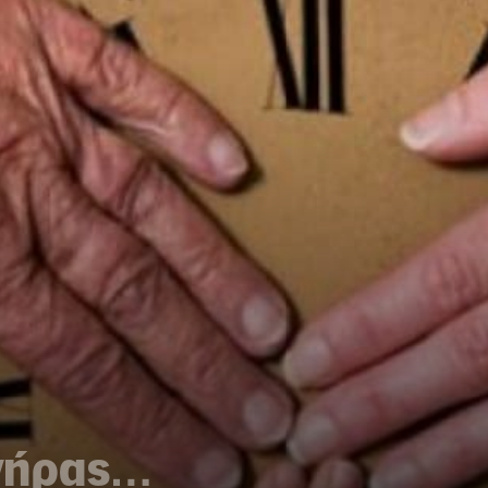
γήρας…