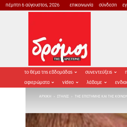
πέμπτη 6 αύγουστος, 2026
επικοινωνία
σύνδεση
ε
Δρόμος
της
Αριστεράς
το θέμα της εβδομάδας
συνεντεύξεις
π
αφιερώματα
video
λάβαμε
ενδι
ΑΡΧΙΚΉ
ΣΤΉΛΕΣ
ΤΗΣ ΕΠΙΣΤΉΜΗΣ ΚΑΙ ΤΗΣ ΚΟΙΝΩ