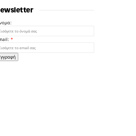
ewsletter
νομα:
mail:
*
Εγγραφή