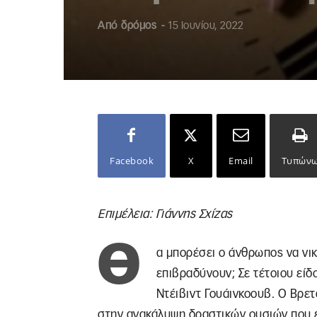
Από
δρόμος
-
15 Ιουνίου, 2022
Facebook
X
Email
Τυπών
Επιμέλεια: Γιάννης Σχίζας
Θ
α μπορέσει ο άνθρωπος να νικ
επιβραδύνουν; Σε τέτοιου είδ
Ντέιβιντ Γουάινκοουβ. Ο Βρετ
στην ανακάλυψη δραστικών ουσιών που 