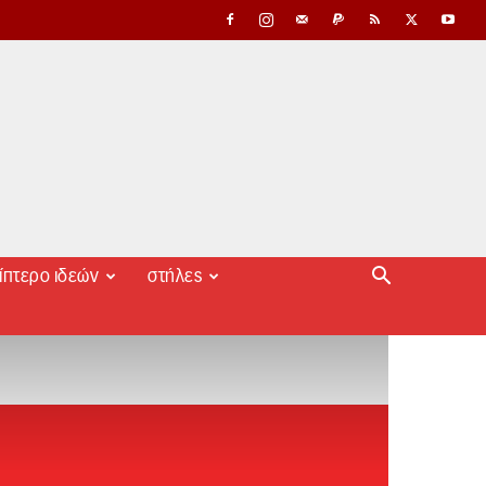
ίπτερο ιδεών
στήλες