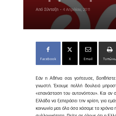
Από
Σύνταξη
-
4 Απριλίου, 2011
Facebook
X
Email
Τυπών
Εάν η Αθήνα σας γοήτευσε, βοηθήστε
γνωστή. Έχουμε πολλή δουλειά μπροσ
«επανάσταση του αυτονόητου». Και αν σ
Ελλάδα να ξεπεράσει την κρίση, για εμ
κοινωνία μας όλα όσα χάσαμε τα χρόνια π
συλλογικότητα. Πείτε σε όλους ότι η Ελ