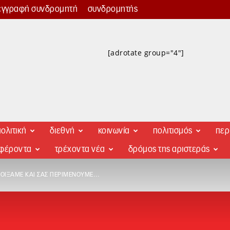
εγγραφή συνδρομητή
συνδρομητής
[adrotate group="4"]
ολιτική
διεθνή
κοινωνία
πολιτισμός
περ
αφέροντα
τρέχοντα νέα
δρόμος της αριστεράς
ΝΟΊΞΑΜΕ ΚΑΙ ΣΑΣ ΠΕΡΙΜΈΝΟΥΜΕ…