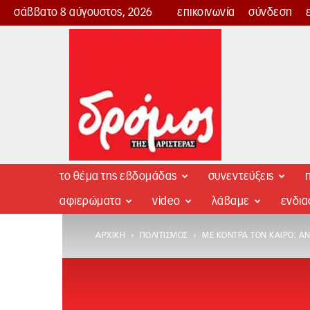
σάββατο 8 αύγουστος, 2026
επικοινωνία
σύνδεση
Δρόμος
της
Αριστεράς
το θέμα της εβδομάδας
συνεντεύξεις
π
αφιερώματα
video
λάβαμε
ενδι
ΑΡΧΙΚΉ
ΠΟΛΙΤΙΣΜΌΣ
ΜΕ ΚΌΝΤΡΑ ΤΟΝ ΚΑΙΡΌ: Α