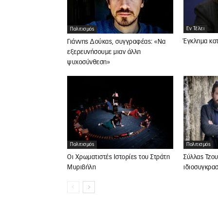
Εν Τέλει
Πολιτισμός
Έγκλημα κατ
Γιάννης Δούκας, συγγραφέας: «Να
εξερευνήσουμε μιαν άλλη
ψυχοσύνθεση»
Πολιτισμός
Πολιτισμός
Οι Χρωματιστές Ιστορίες του Στράτη
Σύλλας Τζου
Μυριβήλη
ιδιοσυγκρα