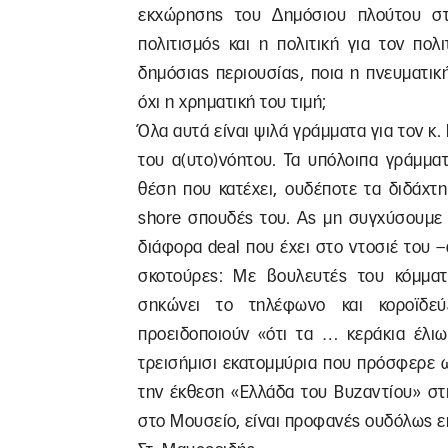
εκχώρησης του Δημόσιου πλούτου στο
πολιτισμός και η πολιτική για τον πο
δημόσιας περιουσίας, ποια η πνευματικ
όχι η χρηματική του τιμή;
Όλα αυτά είναι ψιλά γράμματα για τον κ
του α(υτο)νόητου. Τα υπόλοιπα γράμμα
θέση που κατέχει, ουδέποτε τα διδάχτη
shore σπουδές του. Ας μη συγχύσουμε 
διάφορα deal που έχει στο ντοσιέ του –
σκοτούρες: Με βουλευτές του κόμμα
σηκώνει το τηλέφωνο και κοροϊδεύ
προειδοποιούν «ότι τα … κεράκια έλιω
τρεισήμισι εκατομμύρια που πρόσφερε 
την έκθεση «Ελλάδα του Βυζαντίου» στ
στο Μουσείο, είναι προφανές ουδόλως 