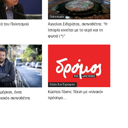
Πολιτισμός
ά του Πολιτισμού
Άγγελος Σιδεράτος, σκηνοθέτης: “Η
Ιστορία κινείται με το νερό και τη
φωτιά (*)”
Είπαν Και Έγραψαν
Κώστας Γάκης: Τέχνη με «ηλιακό»
μέρκας, ένας
πρόσημο…
σιακός σκηνοθέτης