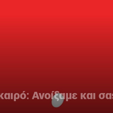
καιρό: Ανοίξαμε και σα