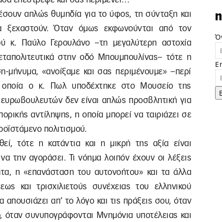
έσουν απλώς θυμηδία για το ύφος, τη σύνταξη και
n
α ξεχαστούν. Όταν όμως εκφωνούνται από τον
Ό
ού κ. Παύλο Γερουλάνο –τη μεγαλύτερη αστοχία
εταπολιτευτικά στην οδό Μπουμπουλίνας– τότε η
E
η-μήνυμα, «ανοίξαμε και σας περιμένουμε» –περί
ν οποία ο κ. Πωλ υποδέχτηκε στο Μουσείο της
ευρωβουλευτών δεν είναι απλώς προσβλητική για
μπορικής αντίληψης, η οποία μπορεί να ταιριάζει σε
προϊστάμενο πολιτισμού.
εί, τότε η κατάντια και η μικρή της αξία είναι
να την αγοράσει. Τι νόημα λοιπόν έχουν οι λέξεις
τητα, η «επανάσταση του αυτονοήτου» και τα άλλα
ως και τρισχιλιετούς συνέχειας του ελληνικού
 απουσιάζει απ’ το λόγο και τις πράξεις σου, όταν
μό, όταν συνυπογράφονται Μνημόνια υποτέλειας και