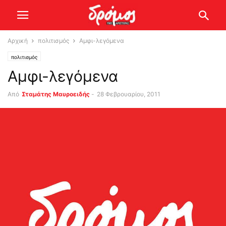
Αρχική
πολιτισμός
Αμφι-λεγόμενα
πολιτισμός
Αμφι-λεγόμενα
Από
Σταμάτης Μαυροειδής
-
28 Φεβρουαρίου, 2011