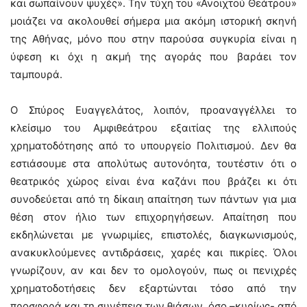
και σωπαίνουν ψυχές». Την τύχη του «Ανοιχτού Θεάτρου»
μοιάζει να ακολουθεί σήμερα μια ακόμη ιστορική σκηνή
της Αθήνας, μόνο που στην παρούσα συγκυρία είναι η
ύφεση κι όχι η ακμή της αγοράς που βαράει τον
ταμπουρά.
Ο Σπύρος Ευαγγελάτος, λοιπόν, προαναγγέλλει το
κλείσιμο του Αμφιθεάτρου εξαιτίας της ελλιπούς
χρηματοδότησης από το υπουργείο Πολιτισμού. Δεν θα
εστιάσουμε στα απολύτως αυτονόητα, τουτέστιν ότι ο
θεατρικός χώρος είναι ένα καζάνι που βράζει κι ότι
συνοδεύεται από τη δίκαιη απαίτηση των πάντων για μια
θέση στον ήλιο των επιχορηγήσεων. Απαίτηση που
εκδηλώνεται με γνωριμίες, επιστολές, διαγκωνισμούς,
ανακυκλούμενες αντιδράσεις, χαρές και πικρίες. Όλοι
γνωρίζουν, αν και δεν το ομολογούν, πως οι πενιχρές
χρηματοδοτήσεις δεν εξαρτώνται τόσο από την
προσφορά και τη συνέπεια των θιάσων, όσο –κυρίως- από