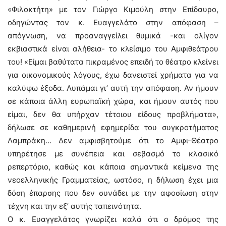
«Φιλοκτήτη» µε τον Γιώργο Κιµούλη στην Επίδαυρο,
οδηγώντας τον κ. Ευαγγελάτο στην απόφαση –
απόγνωση, να προαναγγείλει θυμικά -και ολίγον
εκβιαστικά είναι αλήθεια- το κλείσιμο του Αμφιθεάτρου
του! «Είµαι βαθύτατα πικραµένος επειδή το θέατρο κλείνει
για οικονοµικούς λόγους, έχω δανειστεί χρήµατα για να
καλύψω έξοδα. Λυπάµαι γι’ αυτή την απόφαση. Αν ήμουν
σε κάποια άλλη ευρωπαϊκή χώρα, και ήµουν αυτός που
είµαι, δεν θα υπήρχαν τέτοιου είδους προβλήµατα»,
δήλωσε σε καθημερινή εφημερίδα του συγκροτήματος
Λαμπράκη… Δεν αμφισβητούμε ότι το Αμφι-Θέατρο
υπηρέτησε με συνέπεια και σεβασμό το κλασικό
ρεπερτόριο, καθώς και κάποια σημαντικά κείμενα της
νεοελληνικής Γραμματείας, ωστόσο, η δήλωση έχει μια
δόση έπαρσης που δεν συνάδει με την αφοσίωση στην
τέχνη και την εξ’ αυτής ταπεινότητα.
Ο κ. Ευαγγελάτος γνωρίζει καλά ότι ο δρόμος της