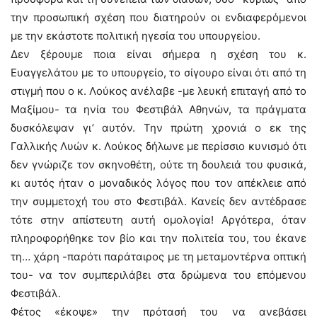
την προσωπική σχέση που διατηρούν οι ενδιαφερόμενοι
με την εκάστοτε πολιτική ηγεσία του υπουργείου.
Δεν ξέρουμε ποια είναι σήμερα η σχέση του κ.
Ευαγγελάτου με το υπουργείο, το σίγουρο είναι ότι από τη
στιγμή που ο κ. Λούκος ανέλαβε -με λευκή επιταγή από το
Μαξίμου- τα ηνία του Φεστιβάλ Αθηνών, τα πράγματα
δυσκόλεψαν γι’ αυτόν. Την πρώτη χρονιά ο εκ της
Γαλλικής Λυών κ. Λούκος δήλωνε με περίσσιο κυνισμό ότι
δεν γνώριζε τον σκηνοθέτη, ούτε τη δουλειά του φυσικά,
κι αυτός ήταν ο μοναδικός λόγος που τον απέκλειε από
την συμμετοχή του στο Φεστιβάλ. Κανείς δεν αντέδρασε
τότε στην απίστευτη αυτή ομολογία! Αργότερα, όταν
πληροφορήθηκε τον βίο και την πολιτεία του, του έκανε
τη… χάρη -παρότι παράταιρος με τη μεταμοντέρνα οπτική
του- να τον συμπεριλάβει στα δρώμενα του επόμενου
Φεστιβάλ.
Φέτος «έκοψε» την πρότασή του να ανεβάσει