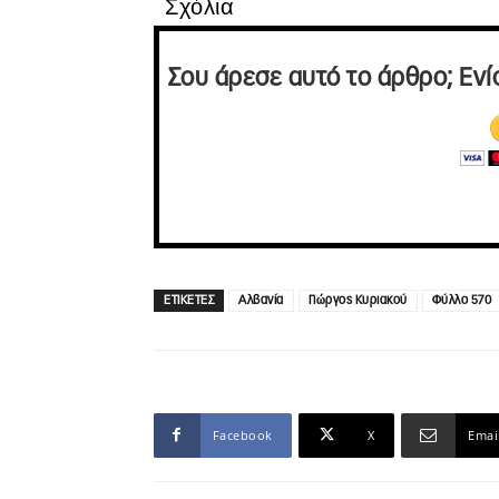
Σχόλια
Σου άρεσε αυτό το άρθρο; Ενί
ΕΤΙΚΕΤΕΣ
Αλβανία
Γιώργος Κυριακού
Φύλλο 570
Facebook
X
Emai