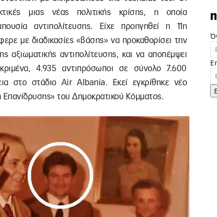
κτικές μιας νέας πολιτικής κρίσης, η οποία
n
πουσία αντιπολίτευσης. Είχε προηγηθεί η 11η
Ό
φερε με διαδικασίες «βάσης» να προκαθορίσει την
ης αξιωματικής αντιπολίτευσης, και να αποπέμψει
E
κριμένα, 4.935 αντιπρόσωποι σε σύνολο 7.600
α στο στάδιο Air Albania. Εκεί εγκρίθηκε νέο
ή Επανίδρυσης» του Δημοκρατικού Κόμματος.