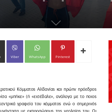
ω
Viber
WhatsApp
Pinterest
κρατικού Κόμματος Αλβανίας και πρώην πρόεδρος
ίσα «μπήκε» (ή «εισέβαλε», ανάλογα με το ποιος
κεντρικά γραφεία του κόμματος ενώ ο σημερινός
συνάντηση με εκπροσώπους της νεολαίας του. Οι