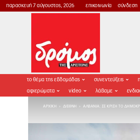
παρασκευή 7 αύγουστος, 2026
επικοινωνία
σύνδεση
Δρόμος
της
Αριστεράς
το θέμα της εβδομάδας
συνεντεύξεις
π
αφιερώματα
video
λάβαμε
ενδι
ΑΡΧΙΚΉ
ΔΙΕΘΝΉ
ΑΛΒΑΝΊΑ: ΣΕ ΚΡΊΣΗ ΤΟ ΔΗΜΟΚ