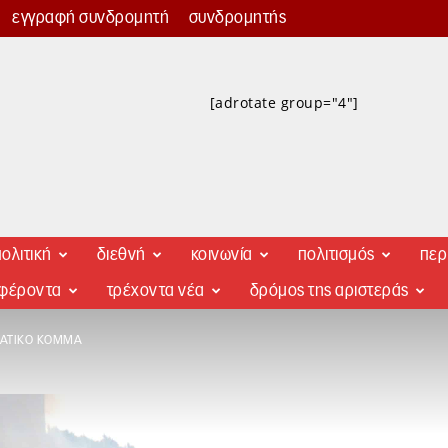
εγγραφή συνδρομητή
συνδρομητής
[adrotate group="4"]
ολιτική
διεθνή
κοινωνία
πολιτισμός
περ
αφέροντα
τρέχοντα νέα
δρόμος της αριστεράς
ΡΑΤΙΚΌ ΚΌΜΜΑ