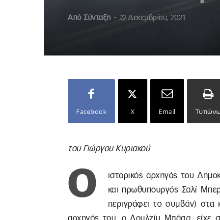
Από
Σύνταξη
-
22 Δεκεμβρίου, 2021
Facebook
X
Email
Τυπών
του Γιώργου Κυριακού
Ο
ιστορικός αρχηγός του Δημο
και πρωθυπουργός Σαλί Μπερ
περιγράφει το συμβάν) στα 
αρχηγός του, ο Λουλζίμ Μπάσα, είχε 