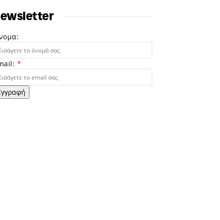
ewsletter
νομα:
mail:
*
Εγγραφή