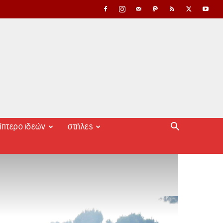
ίπτερο ιδεών
στήλες