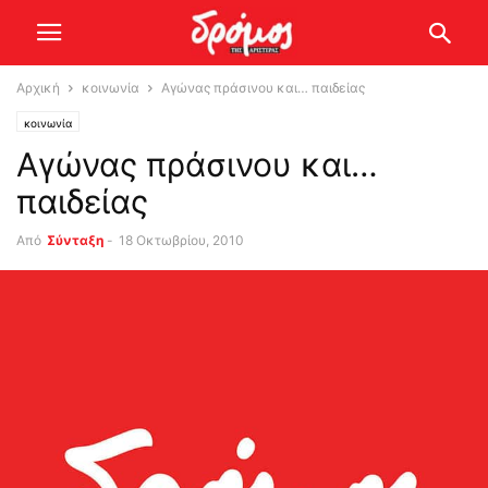
Αρχική
κοινωνία
Αγώνας πράσινου και… παιδείας
κοινωνία
Αγώνας πράσινου και…
παιδείας
Από
Σύνταξη
-
18 Οκτωβρίου, 2010