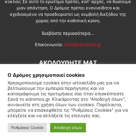
κύκλου; Σε αυτό το ερώτημα πρέπει, κατ’ αρχάς, να δώσουμε
μιαν απάντηση. Ο Δρόμος πρέπει ενσυνείδητα και
σχεδιασμένα να προσδιοριστεί ως συμβολή διεξόδου της
χώρας από την καθολική κρίση.
διαβάστε περισσότερα...
Επικοινωνία:
info@edromos.gr
ΑΚΟΛΟΥΘΗΣΕ ΜΑΣ
Ο Δρόμος χρησιμοποιεί cookies
Χρησιμοποιούμε cookies στην ιστοσελίδα μας για να
βελτιώσουμε την εμπειρία περιήγησης και να
καταγράφουμε τις προτιμήσεις σας όταν επισκέπτεστε
ξανά το edromos.gr. Κλικάροντας στο "Αποδοχή όλων",
συναινείτε στη χρήση όλων των cookies. Παρόλαυτα,
Εγγραφή συνδρομητή
Πολιτική
Διεθνή
Κοινωνία
μπορείτε να επισκεφθείτε τις "Ρυθμίσεις Cookies" για να
ελέγξετε και να αλλάξετε τις επιλογές σας.
Πολιτισμός
Αφιερώματα
Ρυθμίσεις Cookie
Αποδοχή όλων
© Δρόμος της Αριστεράς