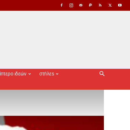
ίπτερο ιδεών
στήλες