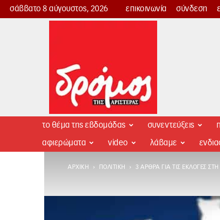
σάββατο 8 αύγουστος, 2026
επικοινωνία
σύνδεση
Δρόμος
της
Αριστεράς
το θέμα της εβδομάδας
συνεντεύξεις
π
αφιερώματα
video
λάβαμε
ενδι
ΑΡΧΙΚΉ
ΠΟΛΙΤΙΚΉ
3 ΆΡΘΡΑ ΓΙΑ ΤΙΣ ΕΚΛΟΓΈΣ ΣΤΗ