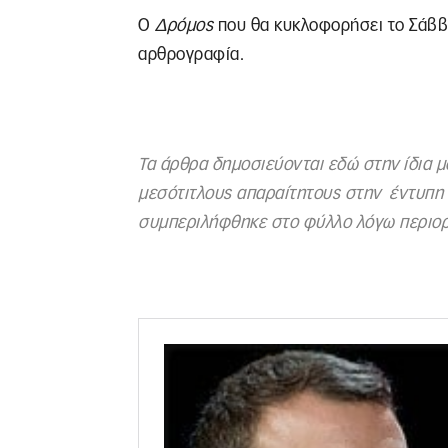
Ο
Δρόμος
που θα κυκλοφορήσει το Σάββα
αρθρογραφία.
Τα άρθρα δημοσιεύονται εδώ στην ίδια 
μεσότιτλους απαραίτητους στην έντυπη έ
συμπεριλήφθηκε στο φύλλο λόγω περιορ