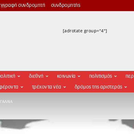
εγγραφή συνδρομητή
συνδρομητής
[adrotate group="4"]
ολιτική
διεθνή
κοινωνία
πολιτισμός
περ
αφέροντα
τρέχοντα νέα
δρόμος της αριστεράς
 ΓΑΛΛΊΑ