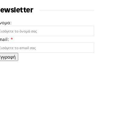
ewsletter
νομα:
mail:
*
Εγγραφή