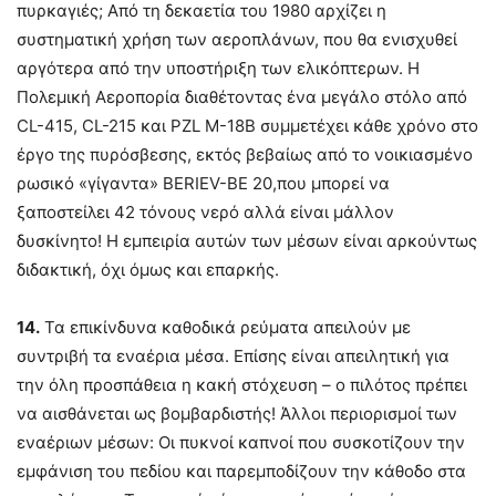
πυρκαγιές; Από τη δεκαετία του 1980 αρχίζει η
συστηματική χρήση των αεροπλάνων, που θα ενισχυθεί
αργότερα από την υποστήριξη των ελικόπτερων. Η
Πολεμική Αεροπορία διαθέτοντας ένα μεγάλο στόλο από
CL-415, CL-215 και PZL M-18B συμμετέχει κάθε χρόνο στο
έργο της πυρόσβεσης, εκτός βεβαίως από το νοικιασμένο
ρωσικό «γίγαντα» BERIEV-BE 20,που μπορεί να
ξαποστείλει 42 τόνους νερό αλλά είναι μάλλον
δυσκίνητο! Η εμπειρία αυτών των μέσων είναι αρκούντως
διδακτική, όχι όμως και επαρκής.
14.
Τα επικίνδυνα καθοδικά ρεύματα απειλούν με
συντριβή τα εναέρια μέσα. Επίσης είναι απειλητική για
την όλη προσπάθεια η κακή στόχευση – ο πιλότος πρέπει
να αισθάνεται ως βομβαρδιστής! Άλλοι περιορισμοί των
εναέριων μέσων: Οι πυκνοί καπνοί που συσκοτίζουν την
εμφάνιση του πεδίου και παρεμποδίζουν την κάθοδο στα