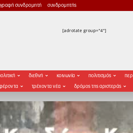
γγραφή συνδρομητή
συνδρομητής
[adrotate group="4"]
ολιτική
διεθνή
κοινωνία
πολιτισμός
περ
αφέροντα
τρέχοντα νέα
δρόμος της αριστεράς