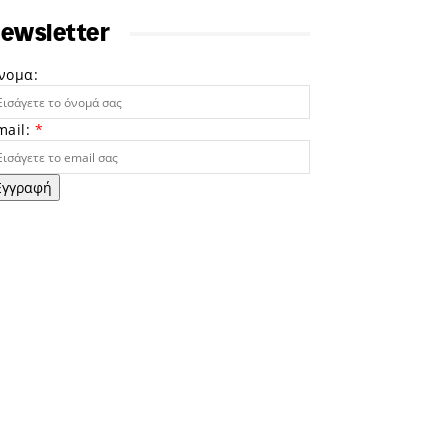
ewsletter
νομα:
mail:
*
Εγγραφή