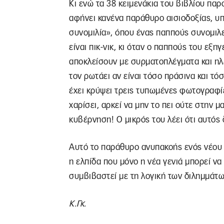
Κι ενώ τα 38 κειμενάκια του βιβλίου πα
αφήνει κανένα παράθυρο αισιοδοξίας, υπ
συνομιλία», όπου ένας παππούς συνομιλεί
είναι πικ-νικ, κι όταν ο παππούς του εξη
αποκλείσουν με συρματοπλέγματα και ηλ
τον ρωτάει αν είναι τόσο πράσινα και τό
έχει κρύψει τρεις τυπωμένες φωτογραφίε
χαρίσει, αρκεί να μην το πει ούτε στην 
κυβέρνηση! Ο μικρός του λέει ότι αυτός
Αυτό το παράθυρο ανυπακοής ενός νέου 
η ελπίδα που μόνο η νέα γενιά μπορεί να
συμβιβαστεί με τη λογική των διλημμάτ
Κ.Γκ.