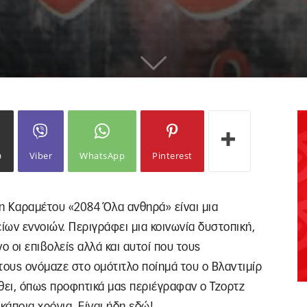
ω
Viber
WhatsApp
Pinterest
η Καραμέτου «2084 Όλα ανθηρά» είναι μια
ίων εννοιών. Περιγράφει μια κοινωνία δυστοπική,
ο οι επιβολείς αλλά και αυτοί που τους
ους ονόμαζε στο ομότιτλο ποίημά του ο Βλαντιμίρ
θει, όπως προφητικά μας περιέγραφαν ο Τζορτζ
κάποια χρόνια. Είναι ήδη εδώ!