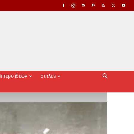
ίπτερο ιδεών
στήλες