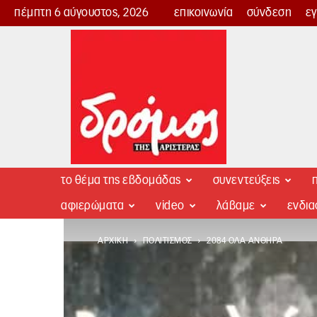
πέμπτη 6 αύγουστος, 2026
επικοινωνία
σύνδεση
ε
Δρόμος
της
Αριστεράς
το θέμα της εβδομάδας
συνεντεύξεις
π
αφιερώματα
video
λάβαμε
ενδι
ΑΡΧΙΚΉ
ΠΟΛΙΤΙΣΜΌΣ
2084 ΌΛΑ ΑΝΘΗΡΆ