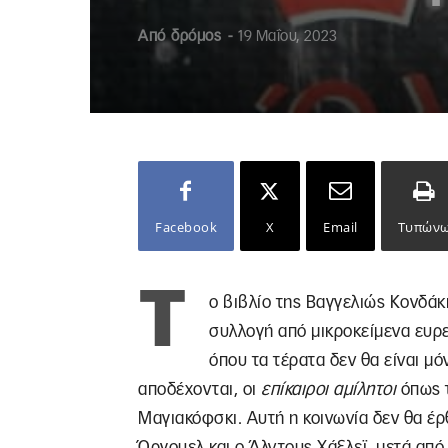
Από
δρόμος
-
19 Μαΐου, 2023
Facebook
X
Email
Τυπών
Τ
ο βιβλίο της Βαγγελιώς Κονδάκ
συλλογή από μικροκείμενα ευρε
όπου τα τέρατα δεν θα είναι μόν
αποδέχονται, οι
επίκαιροι αμίλητοι
όπως τ
Μαγιακόφσκι. Αυτή η κοινωνία δεν θα έρ
Όργουελ και ο Άλντους Χάξλεϊ, μετά από 