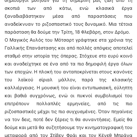
δημιουργοί μίλησαν για τη σημερινή μας ζωή από τη
σκοπιά των από κάτω, ενώ κλασικά έργα
ξαναδιαβάστηκαν μέσα από παραστάσεις που
αναδείκνυαν το ριζοσπαστικό τους δυναμικό. Μια τέτοια
παράσταση θα δούμε την Τρίτη, 18 Φλεβάρη, στον Δρόμο.
Ο Μαγικός Αυλός του Μότσαρτ γράφτηκε στα χρόνια της
Γαλλικής Επανάστασης και από πολλές απόψεις αποτελεί
σταθμό στην ιστορία της όπερας. Στόχευε στο ευρύ κοινό
και αναδείχτηκε σε ένα από τα πιο δημοφιλή έργα όλων
των εποχών. Η πλοκή του ανταποκρίνεται στους κανόνες
του λαϊκού σίριαλ μάλλον, παρά της κλασικής
καλλιέργειας. Η μουσική του είναι εντυπωσιακή, εύληπτη
και βαθιά συγχρόνως, ενώ οι πυκνοί συμβολισμοί του
επιτρέπουν πολλαπλές ερμηνείες, από τις πιο
ριζοσπαστικές μέχρι τις πιο συγχυσμένες. Όταν πηγαίνεις
να τον δεις, ποτέ δεν ξέρεις τι θα συναντήσεις. Εμείς θα
δούμε και μετά θα συζητήσουμε την κινηματογραφική του
μεταφορά από τον Στίβεν Φράι και τον Κένεθ Μπράνα