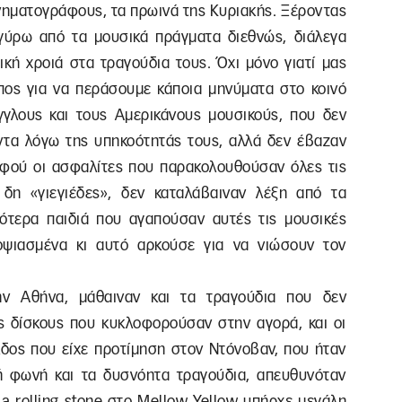
ινηματογράφους, τα πρωινά της Κυριακής. Ξέροντας
γύρω από τα μουσικά πράγματα διεθνώς, διάλεγα
ική χροιά στα τραγούδια τους. Όχι μόνο γιατί μας
όπος για να περάσουμε κάποια μηνύματα στο κοινό
γλους και τους Αμερικάνους μουσικούς, που δεν
τα λόγω της υπηκοότητάς τους, αλλά δεν έβαζαν
 αφού οι ασφαλίτες που παρακολουθούσαν όλες τις
 δη «γιεγιέδες», δεν καταλάβαιναν λέξη από τα
ότερα παιδιά που αγαπούσαν αυτές τις μουσικές
οψιασμένα κι αυτό αρκούσε για να νιώσουν τον
ην Αθήνα, μάθαιναν και τα τραγούδια που δεν
 δίσκους που κυκλοφορούσαν στην αγορά, και οι
λδος που είχε προτίμηση στον Ντόνοβαν, που ήταν
κή φωνή και τα δυσνόητα τραγούδια, απευθυνόταν
 a rolling stone στο Mellow Yellow υπήρχε μεγάλη