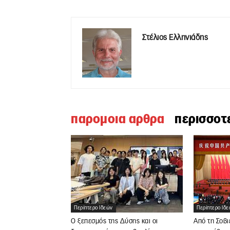
Στέλιος Ελληνιάδης
παρομοια αρθρα
περισσοτ
Περίπτερο Ιδεών
Περίπτερο Ιδ
Ο ξεπεσμός της Δύσης και οι
Από τη Σοβι