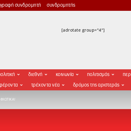
γγραφή συνδρομητή
συνδρομητής
[adrotate group="4"]
ολιτική
διεθνή
κοινωνία
πολιτισμός
περ
αφέροντα
τρέχοντα νέα
δρόμος της αριστεράς
ΑΦΙΏΤΙΚΑ!