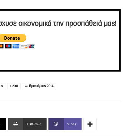
σχυσε οικονομικά την προσπάθειά μας!
ης
τ 200
Φεβρουάριος 2014
l
Τυπώνω
Viber