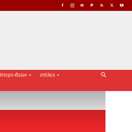
ίπτερο ιδεών
στήλες