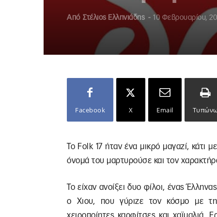
Από
Στέλιος Ελληνιάδης
-
10 Φεβρουαρίου, 2
Facebook
X
Email
Τυπών
Το Folk 17 ήταν ένα μικρό μαγαζί, κάτι 
όνομά του μαρτυρούσε και τον χαρακτήρ
Το είχαν ανοίξει δυο φίλοι, ένας Έλληνας
ο Χιου, που γύριζε τον κόσμο με τη
χειροποίητες καρφίτσες και χαϊμαλιά. 