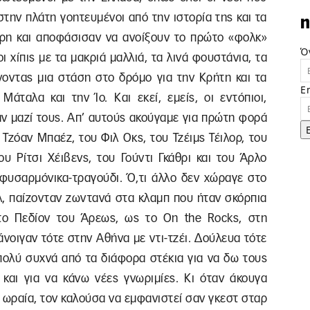
στην πλάτη γοητευμένοι από την ιστορία της και τα
n
τρη και αποφάσισαν να ανοίξουν το πρώτο «φολκ»
Ό
 χίπις με τα μακριά μαλλιά, τα λινά φουστάνια, τα
άνοντας μια στάση στο δρόμο για την Κρήτη και τα
E
Μάταλα και την Ίο. Και εκεί, εμείς, οι εντόπιοι,
ν μαζί τους. Απ’ αυτούς ακούγαμε για πρώτη φορά
Τζόαν Μπαέζ, του Φιλ Οκς, του Τζέιμς Τέιλορ, του
ου Ρίτσι Χέιβενς, του Γούντι Γκάθρι και του Άρλο
α-φυσαρμόνικα-τραγούδι. Ό,τι άλλο δεν χώραγε στο
ουλ, παίζονταν ζωντανά στα κλαμπ που ήταν σκόρπια
στο Πεδίον του Άρεως, ως το Οn the Rocks, στη
άνοιγαν τότε στην Αθήνα με ντι-τζέι. Δούλευα τότε
πολύ συχνά από τα διάφορα στέκια για να δω τους
 και για να κάνω νέες γνωριμίες. Κι όταν άκουγα
ι ωραία, τον καλούσα να εμφανιστεί σαν γκεστ σταρ