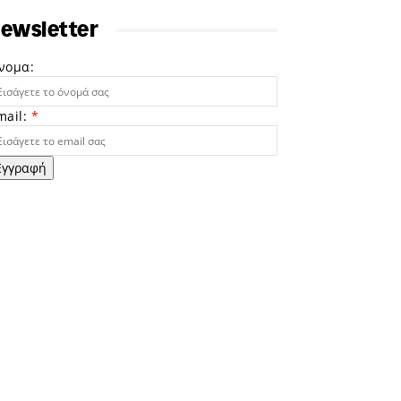
ewsletter
νομα:
mail:
*
Εγγραφή