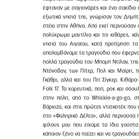
έφταναν με σαγιονάρες και ένα σακίδιο 
εξωτικά νησιά της, γνώρισαν τον Δημή
στέκι στην Αθήνα. Από εκεί περνούσαν οι
πολύχρωμα μαντίλια και τις κιθάρες, κ
νησιά του Αιγαίου, κατά προτίμηση τα 
απολαμβάναμε τα τραγούδια που έφερνα
πολλά τραγούδια του Μπομπ Ντίλαν, της 
Ντόνοβαν, των Πίτερ, Πολ και Μαίρη, τ
Γκάθρι, αλλά και του Πιτ Σίγκερ. Κιθάρ
Folk 17. Τα χορευτικά, ποπ, ροκ και σό
στην πόλη, από το Whiskie-a-go-go, 
Βάρκιζα, και στις πρώτες ντισκοτέκ που 
στο «Φαληρικό Δέλτα», αλλά περνούσα 
φίλους μου που είχαμε τα ίδια γούστα
κάποιον ξένο να παίζει και να τραγουδάε