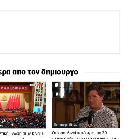
ερα απο τον δημιουργο
Περίπτερο Ιδεών
εών
Οι Ισραηλινοί κατέστρεψαν 30
ετική Ένωση στην Κίνα: Η