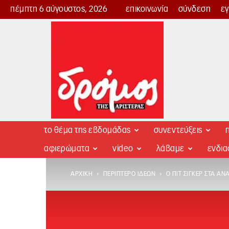
πέμπτη 6 αύγουστος, 2026
επικοινωνία
σύνδεση
ε
Δρόμος
της
Αριστεράς
το θέμα της εβδομάδας
συνεντεύξεις
π
αφιερώματα
video
λάβαμε
ενδι
ΑΡΧΙΚΉ
ΠΕΡΊΠΤΕΡΟ ΙΔΕΏΝ
Ο ΠΙΤ ΣΊΓΚΕΡ ΣΤΑ ΑΝ