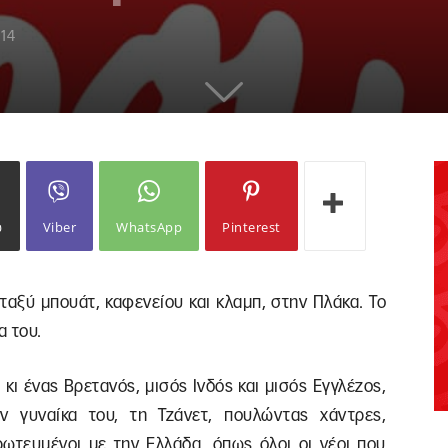
014
ω
Viber
WhatsApp
Pinterest
μεταξύ μπουάτ, καφενείου και κλαμπ, στην Πλάκα. Το
α του.
 κι ένας Βρετανός, μισός Ινδός και μισός Εγγλέζος,
ν γυναίκα του, τη Τζάνετ, πουλώντας χάντρες,
Ερωτευμένοι με την Ελλάδα, όπως όλοι οι νέοι που